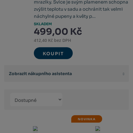
mrazíky. Svíce je svým plamenem schopna
zvýšit teplotu v sadu a ochránit tak velmi
náchylné pupeny a květy p...
SKLADEM
499,00 Kč
412,40 Kč bez DPH
KOUPIT
Zobrazit nákupního asistenta
Řazení
Obrázkový
Tabulko
Řá
produktů
výpis
výpis
výp
NOVINKA