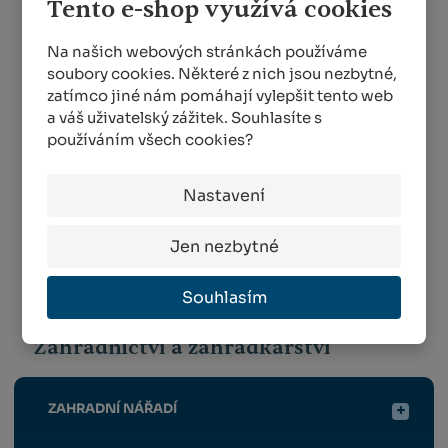
Tento e-shop využívá cookies
Náhradní nože do
roubovacích kleští
Na našich webových stránkách používáme
Zembag kmínový
SKLADEM
soubory cookies. Některé z nich jsou nezbytné,
pytlík 18 g
zatímco jiné nám pomáhají vylepšit tento web
SKLADEM
201,00 Kč
od
a váš uživatelský zážitek. Souhlasíte s
používáním všech cookies?
71,00 Kč
od
DETAIL
Nastavení
DETAIL
Jen nezbytné
1
2
3
4
5
...
9
Souhlasím
Zahradnictví a zahrádkářství
ZAHRADNÍ NÁŘADÍ