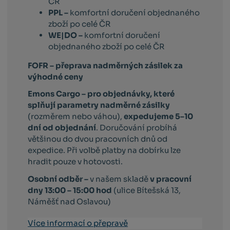
ČR
PPL –
komfortní doručení objednaného
zboží po celé ČR
WE|DO –
komfortní doručení
objednaného zboží po celé ČR
FOFR – přeprava nadměrných zásilek za
výhodné ceny
Emons Cargo –
pro objednávky, které
splňují parametry nadměrné zásilky
(rozměrem nebo váhou),
expedujeme 5–10
dní od objednání
. Doručování probíhá
většinou do dvou pracovních dnů od
expedice. Při volbě platby na dobírku lze
hradit pouze v hotovosti.
Osobní odběr –
v našem skladě
v pracovní
dny 13:00 – 15:00 hod
(ulice Bítešská 13,
Náměšť nad Oslavou)
Více informací o přepravě