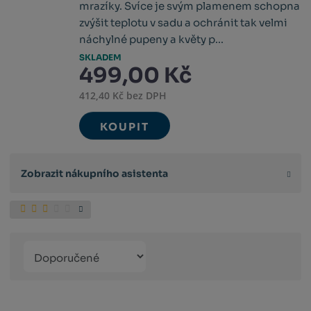
mrazíky. Svíce je svým plamenem schopna
zvýšit teplotu v sadu a ochránit tak velmi
náchylné pupeny a květy p...
SKLADEM
499,00 Kč
412,40 Kč bez DPH
KOUPIT
Zobrazit nákupního asistenta
Řazení
Obrázkový
Tabulko
Řá
produktů
výpis
výpis
výp