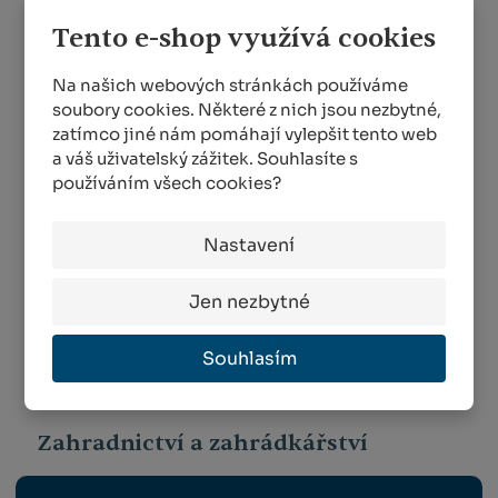
Tento e-shop využívá cookies
Na našich webových stránkách používáme
soubory cookies. Některé z nich jsou nezbytné,
Barel, sud na zelí 10
Fermentační víčko
zatímco jiné nám pomáhají vylepšit tento web
l
velké 1 ks
a váš uživatelský zážitek. Souhlasíte s
SKLADEM MÉNĚ NEŽ 5 KS
SKLADEM MÉNĚ NEŽ 5 KS
používáním všech cookies?
295,00 Kč
144,00 Kč
Nastavení
KOUPIT
KOUPIT
Jen nezbytné
Souhlasím
1
2
3
4
Zahradnictví a zahrádkářství