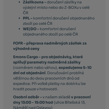
Zásilkovna –
doručení zásilky na
výdejní místo nebo do Z-BOXu v celé
ČR
PPL –
komfortní doručení objednaného
zboží po celé ČR
WE|DO –
komfortní doručení
objednaného zboží po celé ČR
FOFR – přeprava nadměrných zásilek za
výhodné ceny
Emons Cargo –
pro objednávky, které
splňují parametry nadměrné zásilky
(rozměrem nebo váhou),
expedujeme 5–10
dní od objednání
. Doručování probíhá
většinou do dvou pracovních dnů od
expedice. Při volbě platby na dobírku lze
hradit pouze v hotovosti.
Osobní odběr –
v našem skladě
v pracovní
dny 13:00 – 15:00 hod
(ulice Bítešská 13,
Náměšť nad Oslavou)