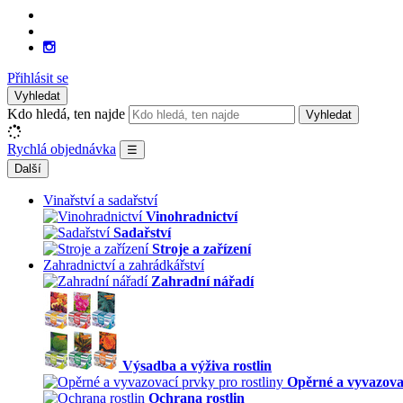
Přihlásit se
Vyhledat
Kdo hledá, ten najde
Vyhledat
Rychlá objednávka
☰
Další
Vinařství a sadařství
Vinohradnictví
Sadařství
Stroje a zařízení
Zahradnictví a zahrádkářství
Zahradní nářadí
Výsadba a výživa rostlin
Opěrné a vyvazovac
Ochrana rostlin