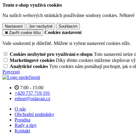
Tento e-shop využívá cookies
Na našich webových stránkách používáme soubory cookies. Některé z n
Nastavení
Jen nezbytné
Souhlasím
Cookies nastavení
Zavřít cookie lištu
Vaše soukromí je důležité. Můžete si vybrat nastavení cookies níže.
Cookies nezbytné pro využívání e-shopu
Toto nastavení nelze 
Marketingové cookies
Díky těmto cookies můžeme zlepšovat výko
Analytické cookies
Tyto cookies nám pomáhají pochopit, jak e-s
Potvrzuji
7:00 - 15:00
+420 737 719 191
eshop@oslavan.cz
O nás
Obchodní podmínky
Poradna
Rady a tipy
Kontakt