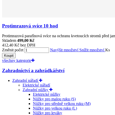
Protimrazová svíce 10 hod
Protimrazová parafínová svíce na ochranu kvetoucích stromů před jar
Skladem
499,00 Kč
412,40 Kč bez DPH
Změnit počet
Navýšit množství
Snížit množství
Ks
Koupit
všechny kategorie
Zahradnictví a zahrádkářství
Zahradní nářadí
Elektrické nářadí
Zahradní nůžky
Elektrické nůžky
Nůžky pro malou ruku (S)
Nůžky pro středně velkou ruku (M)
Nůžky pro velkou ruku (L)
Nůžky pro leváky