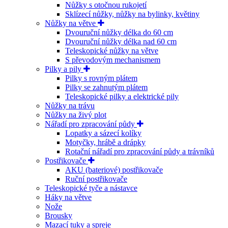
Nůžky s otočnou rukojetí
Sklízecí nůžky, nůžky na bylinky, květiny
Nůžky na větve
Dvouruční nůžky délka do 60 cm
Dvouruční nůžky délka nad 60 cm
Teleskopické nůžky na větve
S převodovým mechanismem
Pilky a pily
Pilky s rovným plátem
Pilky se zahnutým plátem
Teleskopické pilky a elektrické pily
Nůžky na trávu
Nůžky na živý plot
Nářadí pro zpracování půdy
Lopatky a sázecí kolíky
Motyčky, hrábě a drápky
Rotační nářadí pro zpracování půdy a trávníků
Postřikovače
AKU (bateriové) postřikovače
Ruční postřikovače
Teleskopické tyče a nástavce
Háky na větve
Nože
Brousky
Mazací tuky a spreje