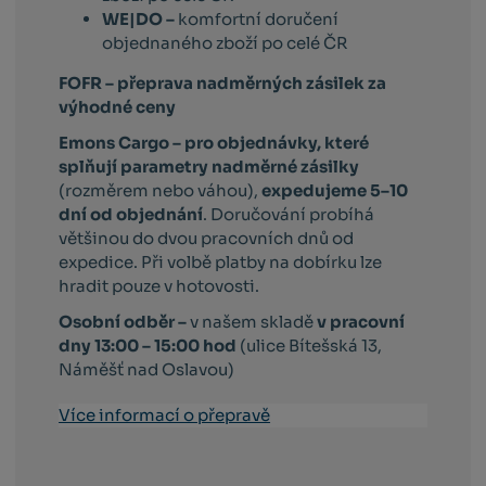
WE|DO –
komfortní doručení
objednaného zboží po celé ČR
FOFR – přeprava nadměrných zásilek za
výhodné ceny
Emons Cargo –
pro objednávky, které
splňují parametry nadměrné zásilky
(rozměrem nebo váhou),
expedujeme 5–10
dní od objednání
. Doručování probíhá
většinou do dvou pracovních dnů od
expedice. Při volbě platby na dobírku lze
hradit pouze v hotovosti.
Osobní odběr –
v našem skladě
v pracovní
dny 13:00 – 15:00 hod
(ulice Bítešská 13,
Náměšť nad Oslavou)
Více informací o přepravě