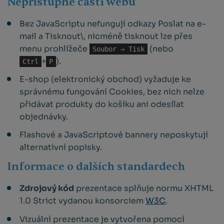
Nepřístupné části webu
Bez JavaScriptu nefungují odkazy
Poslat na e-
mail
a
Tisknout
\, nicméně tisknout lze přes
menu prohlížeče
(nebo
Soubor ⇒ Tisk
+
).
Ctrl
P
E-shop (elektronický obchod) vyžaduje ke
správnému fungování Cookies, bez nich nelze
přidávat produkty do košíku ani odesílat
objednávky.
Flashové a JavaScriptové bannery neposkytují
alternativní popisky.
Informace o dalších standardech
Zdrojový kód
prezentace splňuje normu XHTML
1.0 Strict vydanou konsorciem
W3C
.
Vizuální prezentace je vytvořena pomocí