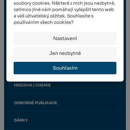
soubory cookies. Některé z nich jsou nezbytné,
zatímco jiné nám pomáhají vylepšit tento web
CHOVATELSTVÍ
a váš uživatelský zážitek. Souhlasíte s
používáním všech cookies?
KOMUNÁLNÍ SFÉRA
Nastavení
LESNICTVÍ
Jen nezbytné
Souhlasím
DRÁTY A PŘÍSLUŠENSTVÍ
HNOJIVA / CHEMIE
ODBORNÉ PUBLIKACE
DÁRKY