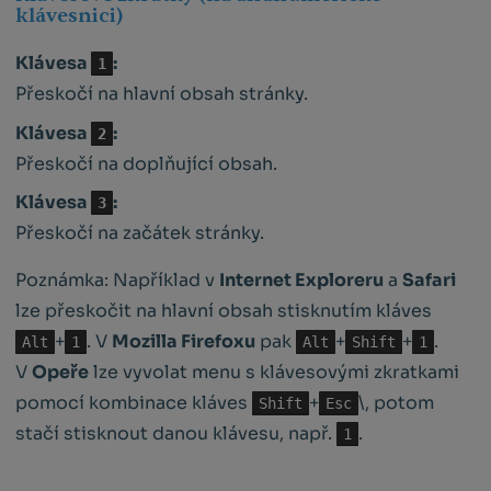
klávesnici)
Klávesa
:
1
Přeskočí na hlavní obsah stránky.
Klávesa
:
2
Přeskočí na doplňující obsah.
Klávesa
:
3
Přeskočí na začátek stránky.
Poznámka: Například v
Internet Exploreru
a
Safari
lze přeskočit na hlavní obsah stisknutím kláves
+
. V
Mozilla Firefoxu
pak
+
+
.
Alt
1
Alt
Shift
1
V
Opeře
lze vyvolat menu s klávesovými zkratkami
pomocí kombinace kláves
+
\, potom
Shift
Esc
stačí stisknout danou klávesu, např.
.
1