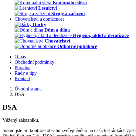
Komunální sféra
Lesnictví
Stroje a zařízení
Chovatelství a domácnost
Dárky
Dům a dílna
Hygiena, úklid a deratizace
Chovatelství
Odborné publikace
O nás
Obchodní podmínky
Poradna
Rady a tipy
Kontakt
Úvodní strana
DSA
DSA
Vážený zákazníku,
pokud jste při kontrole obsahu zveřejněného na našich stránkách zjis
Digital Service Act - DSA), prosím, vyplňte níže uvedený formulář a