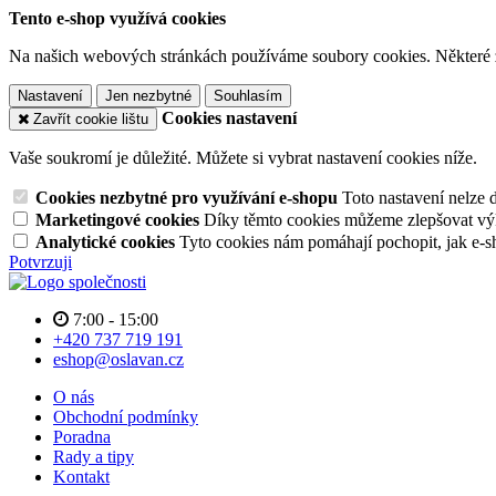
Tento e-shop využívá cookies
Na našich webových stránkách používáme soubory cookies. Některé z n
Nastavení
Jen nezbytné
Souhlasím
Cookies nastavení
Zavřít cookie lištu
Vaše soukromí je důležité. Můžete si vybrat nastavení cookies níže.
Cookies nezbytné pro využívání e-shopu
Toto nastavení nelze 
Marketingové cookies
Díky těmto cookies můžeme zlepšovat výko
Analytické cookies
Tyto cookies nám pomáhají pochopit, jak e-s
Potvrzuji
7:00 - 15:00
+420 737 719 191
eshop@oslavan.cz
O nás
Obchodní podmínky
Poradna
Rady a tipy
Kontakt