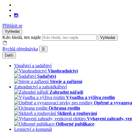
Přihlásit se
Vyhledat
Kdo hledá, ten najde
Vyhledat
Rychlá objednávka
☰
Další
Vinařství a sadařství
Vinohradnictví
Sadařství
Stroje a zařízení
Zahradnictví a zahrádkářství
Zahradní nářadí
Výsadba a výživa rostlin
Opěrné a vyvazovac
Ochrana rostlin
Sklizeň a roubování
Vybavení zahrady, ven
Odborné publikace
Lesnictví a komunál