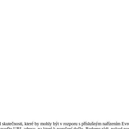
til skutečnosti, které by mohly být v rozporu s příslušným nařízením E
 uveďte URL adresu, na které k porušení došlo. Bedeme rádi, pokud por