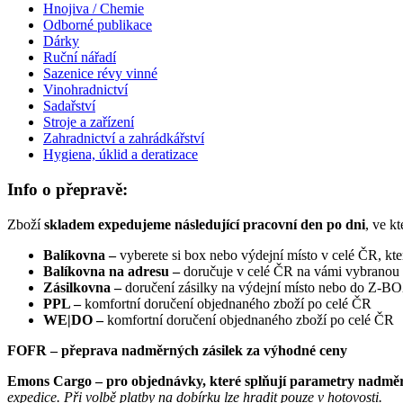
Hnojiva / Chemie
Odborné publikace
Dárky
Ruční nářadí
Sazenice révy vinné
Vinohradnictví
Sadařství
Stroje a zařízení
Zahradnictví a zahrádkářství
Hygiena, úklid a deratizace
Info o přepravě:
Zboží
skladem expedujeme následující pracovní den po dni
, ve k
Balíkovna –
vyberete si box nebo výdejní místo v celé ČR, kt
Balíkovna na adresu –
doručuje v celé ČR na vámi vybranou
Zásilkovna –
doručení zásilky na výdejní místo nebo do Z-
PPL –
komfortní doručení objednaného zboží po celé ČR
WE|DO –
komfortní doručení objednaného zboží po celé ČR
FOFR – přeprava nadměrných zásilek za výhodné ceny
Emons Cargo –
pro objednávky, které splňují parametry nadměr
expedice. Při volbě platby na dobírku lze hradit pouze v hotovosti.