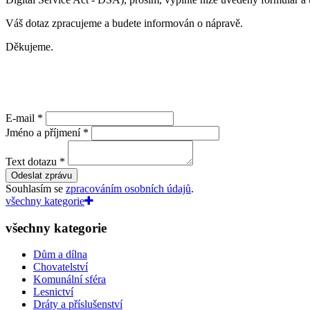
Váš dotaz zpracujeme a budete informován o nápravě.
Děkujeme.
E-mail
*
Jméno a příjmení
*
Text dotazu
*
Odeslat zprávu
Souhlasím se
zpracováním osobních údajů
.
všechny kategorie
všechny kategorie
Dům a dílna
Chovatelství
Komunální sféra
Lesnictví
Dráty a příslušenství