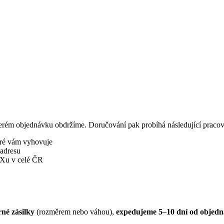
terém objednávku obdržíme. Doručování pak probíhá následující pracovn
eré vám vyhovuje
 adresu
BOXu v celé ČR
né zásilky
(rozměrem nebo váhou),
expedujeme 5–10 dní od objedn