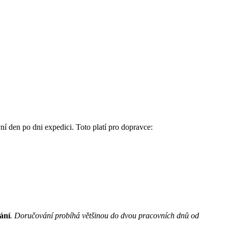
í den po dni expedici. Toto platí pro dopravce:
ání
. Doručování probíhá většinou do dvou pracovních dnů od