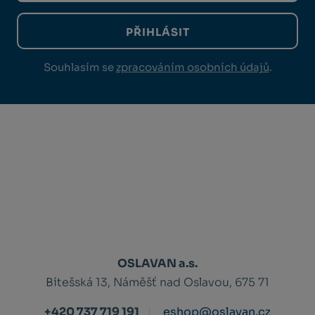
PŘIHLÁSIT
Souhlasím se
zpracováním osobních údajů
.
OSLAVAN a.s.
Bítešská 13, Náměšť nad Oslavou, 675 71
+420 737 719 191
eshop@oslavan.cz