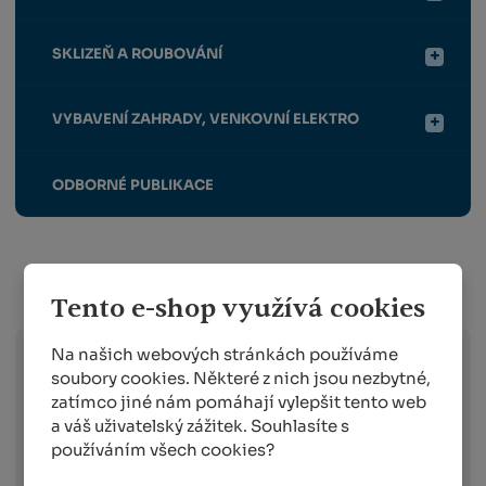
SKLIZEŇ A ROUBOVÁNÍ
VYBAVENÍ ZAHRADY, VENKOVNÍ ELEKTRO
ODBORNÉ PUBLIKACE
Info o přepravě:
Tento e-shop využívá cookies
Na našich webových stránkách používáme
soubory cookies. Některé z nich jsou nezbytné,
Zboží
skladem expedujeme následující
zatímco jiné nám pomáhají vylepšit tento web
pracovní den po dni
, ve kterém objednávku
a váš uživatelský zážitek. Souhlasíte s
obdržíme. Doručování pak probíhá
používáním všech cookies?
následující pracovní den po dni expedici.
Toto platí pro dopravce: