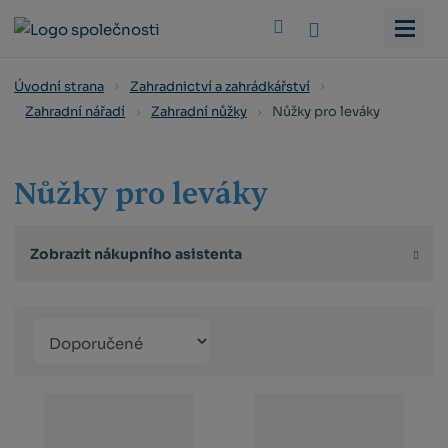
Vyhledat
Úvodní strana
Zahradnictví a zahrádkářství
Nůžky pro leváky
Zahradní nářadí
Zahradní nůžky
Nůžky pro leváky
Zobrazit nákupního asistenta
Řazení
Obrázkový
Tabulko
Řá
produktů
výpis
výpis
výp