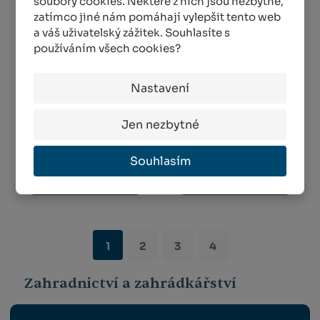
soubory cookies. Některé z nich jsou nezbytné,
zatímco jiné nám pomáhají vylepšit tento web
a váš uživatelský zážitek. Souhlasíte s
používáním všech cookies?
Barel, sud na zelí 10
Fermentační víčko
Nastavení
l
velké 1 ks
SKLADEM MÉNĚ NEŽ 5 KS
SKLADEM MÉNĚ NEŽ 5 KS
Jen nezbytné
295,00 Kč
144,00 Kč
Souhlasím
KOUPIT
KOUPIT
1
2
3
4
Zahradnictví a zahrádkářství