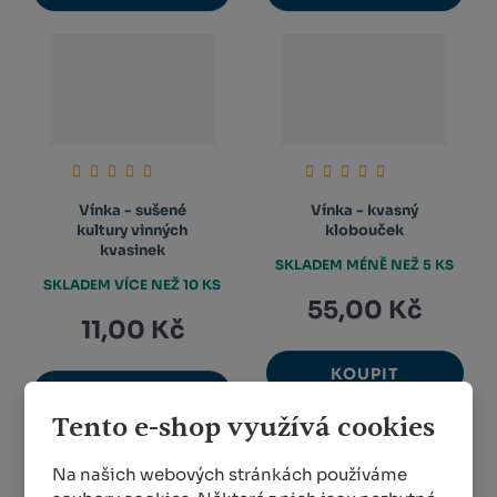
Vínka - sušené
Vínka - kvasný
kultury vinných
klobouček
kvasinek
SKLADEM MÉNĚ NEŽ 5 KS
SKLADEM VÍCE NEŽ 10 KS
55,00 Kč
11,00 Kč
KOUPIT
KOUPIT
Tento e-shop využívá cookies
Na našich webových stránkách používáme