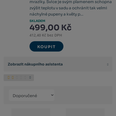
mrazíky. Svíce je svým plamenem schopna
zvýšit teplotu v sadu a ochránit tak velmi
náchylné pupeny a květy p...
SKLADEM
499,00 Kč
412,40 Kč bez DPH
KOUPIT
Zobrazit nákupního asistenta
Řazení
Obrázkový
Tabulko
Řá
produktů
výpis
výpis
výp