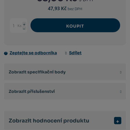
47,93 Kč
bez DPH
Ks
KOUPIT
Navýšit
Změnit
Snížit
množství
počet
množství
Zeptejte se odborníka
Sdílet
Zobrazit specifikační body
Zobrazit příslušenství
Zobrazit hodnocení produktu