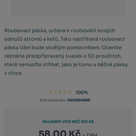
Roubovací páska, určena k roubování nových
odnožů stromů a keřů. Tato nastřihaná roubovací
páska Vám bude skvělým pomocníkem. Oceníte
zejména předpřipravený svazek o 50 proužcích,
které nemusíte střihat, jako je tomu u běžné pásky
v cívce.
100%
Kód
Kód
Kód produktu:
040604689
výrobce:
dodavatele:
8025955002529
040604689
SKLADEM VÍCE NEŽ 100 KS
58,00 Kč
s DPH