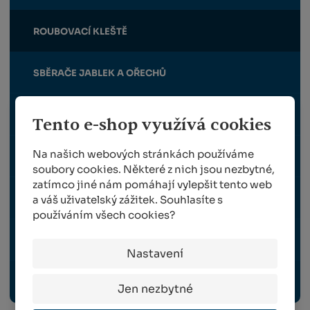
ROUBOVACÍ KLEŠTĚ
SBĚRAČE JABLEK A OŘECHŮ
BROUSKY
Tento e-shop využívá cookies
Na našich webových stránkách používáme
POUZDRA NA NŮŽKY A PILKY
soubory cookies. Některé z nich jsou nezbytné,
zatímco jiné nám pomáhají vylepšit tento web
a váš uživatelský zážitek. Souhlasíte s
MAZACÍ TUKY A SPREJE
používáním všech cookies?
ZVÝHODNĚNÉ SADY
Nastavení
NÁHRADNÍ DÍLY FELCO, BERGER A ALPEN
Jen nezbytné