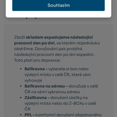
Souhlasím
Info o přepravě:
Zboží
skladem expedujeme následující
pracovní den po dni
, ve kterém objednávku
obdržíme. Doručování pak probíhá
následující pracovní den po dni expedici.
Toto platí pro dopravce:
Balíkovna –
vyberete si box nebo
výdejní místo v celé ČR, které vám
vyhovuje
Balíkovna na adresu –
doručuje v celé
ČR na vámi vybranou adresu
Zásilkovna –
doručení zásilky na
výdejní místo nebo do Z-BOXu v celé
ČR
PPL –
komfortní doručení objednaného