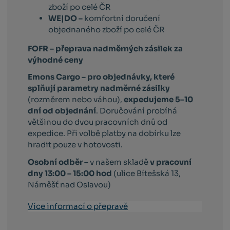
zboží po celé ČR
WE|DO –
komfortní doručení
objednaného zboží po celé ČR
FOFR – přeprava nadměrných zásilek za
výhodné ceny
Emons Cargo –
pro objednávky, které
splňují parametry nadměrné zásilky
(rozměrem nebo váhou),
expedujeme 5–10
dní od objednání
. Doručování probíhá
většinou do dvou pracovních dnů od
expedice. Při volbě platby na dobírku lze
hradit pouze v hotovosti.
Osobní odběr –
v našem skladě
v pracovní
dny 13:00 – 15:00 hod
(ulice Bítešská 13,
Náměšť nad Oslavou)
Více informací o přepravě