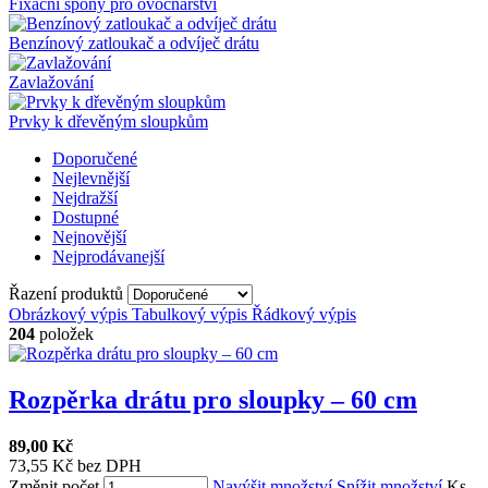
Fixační spony pro ovocnářství
Benzínový zatloukač a odvíječ drátu
Zavlažování
Prvky k dřevěným sloupkům
Doporučené
Nejlevnější
Nejdražší
Dostupné
Nejnovější
Nejprodávanejší
Řazení produktů
Obrázkový výpis
Tabulkový výpis
Řádkový výpis
204
položek
Rozpěrka drátu pro sloupky – 60 cm
89,00 Kč
73,55 Kč bez DPH
Změnit počet
Navýšit množství
Snížit množství
Ks