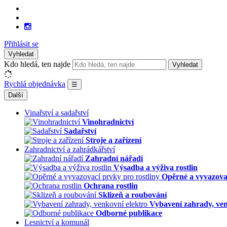
Přihlásit se
Vyhledat
Kdo hledá, ten najde
Vyhledat
Rychlá objednávka
☰
Další
Vinařství a sadařství
Vinohradnictví
Sadařství
Stroje a zařízení
Zahradnictví a zahrádkářství
Zahradní nářadí
Výsadba a výživa rostlin
Opěrné a vyvazovac
Ochrana rostlin
Sklizeň a roubování
Vybavení zahrady, ven
Odborné publikace
Lesnictví a komunál