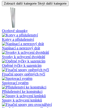
Zobrazit další kategorie
Skrýt další kategorie
Ocelové sloupky
Kotvy a příslušenství
Napínací a nerezový drát
Svorky k uchycení dvojdrátí
Opěrné tyčky k sazenicím
Fixační spony opěrných tyčí
Spojovací systém
Příslušenství ke konstrukci
Spony k uchycení kmínků