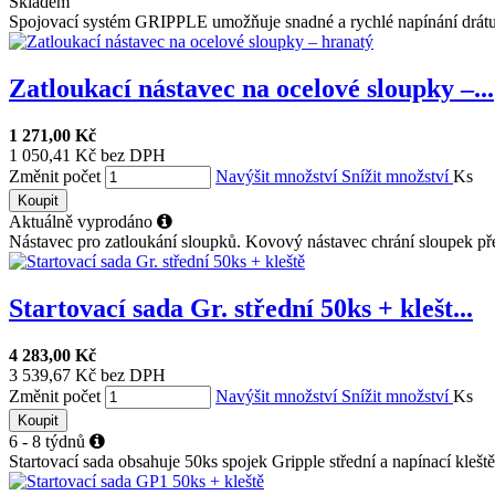
Skladem
Spojovací systém GRIPPLE umožňuje snadné a rychlé napínání drátu,
Zatloukací nástavec na ocelové sloupky –...
1 271,00 Kč
1 050,41 Kč bez DPH
Změnit počet
Navýšit množství
Snížit množství
Ks
Koupit
Aktuálně vyprodáno
Nástavec pro zatloukání sloupků. Kovový nástavec chrání sloupek pře
Startovací sada Gr. střední 50ks + klešt...
4 283,00 Kč
3 539,67 Kč bez DPH
Změnit počet
Navýšit množství
Snížit množství
Ks
Koupit
6 - 8 týdnů
Startovací sada obsahuje 50ks spojek Gripple střední a napínací kleště