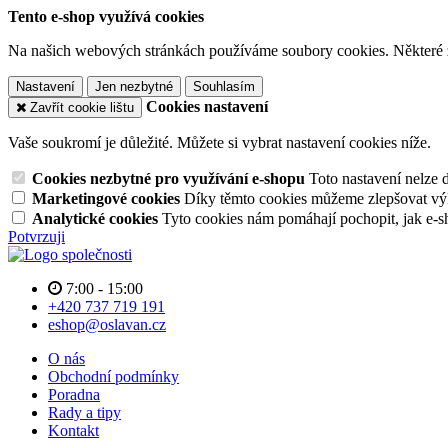
Tento e-shop využívá cookies
Na našich webových stránkách používáme soubory cookies. Některé z n
Nastavení
Jen nezbytné
Souhlasím
Cookies nastavení
Zavřít cookie lištu
Vaše soukromí je důležité. Můžete si vybrat nastavení cookies níže.
Cookies nezbytné pro využívání e-shopu
Toto nastavení nelze 
Marketingové cookies
Díky těmto cookies můžeme zlepšovat výko
Analytické cookies
Tyto cookies nám pomáhají pochopit, jak e-s
Potvrzuji
7:00 - 15:00
+420 737 719 191
eshop@oslavan.cz
O nás
Obchodní podmínky
Poradna
Rady a tipy
Kontakt