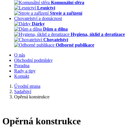
Komunální sféra
Lesnictví
Stroje a zařízení
Chovatelství a domácnost
Dárky
Dům a dílna
Hygiena, úklid a deratizace
Chovatelství
Odborné publikace
O nás
Obchodní podmínky
Poradna
Rady a tipy
Kontakt
Úvodní strana
Sadařství
Opěrná konstrukce
Opěrná konstrukce