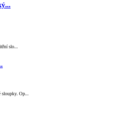
ý...
řní slo...
.
 sloupky. Op...