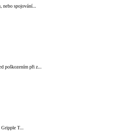
 nebo spojování...
d poškozením při z...
 Gripple T...