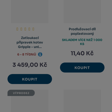
Prodlužovací díl
poplastovaný
Zatloukací
SKLADEM VÍCE NEŽ 1 000
přípravek kotev
KS
Gripple – uni...
11,40 Kč
6 - 8 TÝDNŮ
3 459,00 Kč
KOUPIT
KOUPIT
VÝPRODEJ