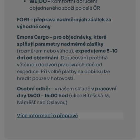
WE|DO –
komfortní doručení
objednaného zboží po celé ČR
FOFR – přeprava nadměrných zásilek za
výhodné ceny
Emons Cargo –
pro objednávky, které
splňují parametry nadměrné zásilky
(rozměrem nebo váhou),
expedujeme 5–10
dní od objednání
. Doručování probíhá
většinou do dvou pracovních dnů od
expedice. Při volbě platby na dobírku lze
hradit pouze v hotovosti.
Osobní odběr –
v našem skladě
v pracovní
dny 13:00 – 15:00 hod
(ulice Bítešská 13,
Náměšť nad Oslavou)
Více informací o přepravě