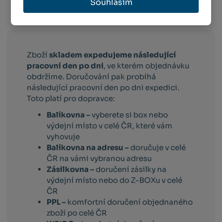
Souhlasím
Info o přepravě:
Zboží
skladem expedujeme následující
pracovní den po dni
, ve kterém objednávku
obdržíme. Doručování pak probíhá
následující pracovní den po dni expedici.
Toto platí pro dopravce:
Balíkovna –
vyberete si box nebo
výdejní místo v celé ČR, které vám
vyhovuje
Balíkovna na adresu –
doručuje v celé
ČR na vámi vybranou adresu
Zásilkovna –
doručení zásilky na
výdejní místo nebo do Z-BOXu v celé
ČR
PPL –
komfortní doručení objednaného
zboží po celé ČR