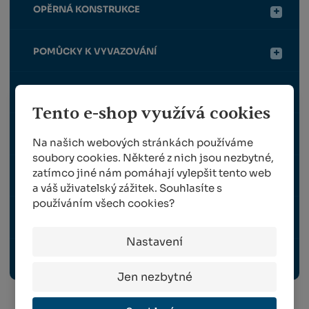
OPĚRNÁ KONSTRUKCE
POMŮCKY K VYVAZOVÁNÍ
POSTŘIKOVAČE
Tento e-shop využívá cookies
ROUBOVÁNÍ
Na našich webových stránkách používáme
soubory cookies. Některé z nich jsou nezbytné,
zatímco jiné nám pomáhají vylepšit tento web
SKLIZEŇ
a váš uživatelský zážitek. Souhlasíte s
používáním všech cookies?
TRAVNÍ OSIVO
Nastavení
OCHRANNÉ PRACOVNÍ POMŮCKY
Jen nezbytné