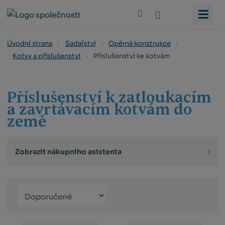
Vyhledat
Úvodní strana
Sadařství
Opěrná konstrukce
Příslušenství ke kotvám
Kotvy a příslušenství
Příslušenství k zatloukacím
a zavrtávacím kotvám do
země
Zobrazit nákupního asistenta
Řazení
Obrázkový
Tabulko
Řá
produktů
výpis
výpis
výp