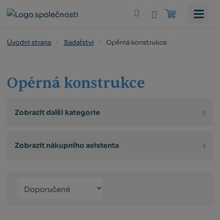
Vyhledat
Opěrná konstrukce
Úvodní strana
Sadařství
Opěrná konstrukce
Zobrazit další kategorie
Zobrazit nákupního asistenta
Řazení
Obrázkový
Tabulko
Řá
produktů
výpis
výpis
výp