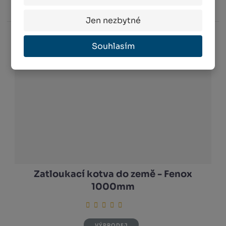
Jen nezbytné
Souhlasím
Zatloukací kotva do země - Fenox
1000mm
VÝPRODEJ