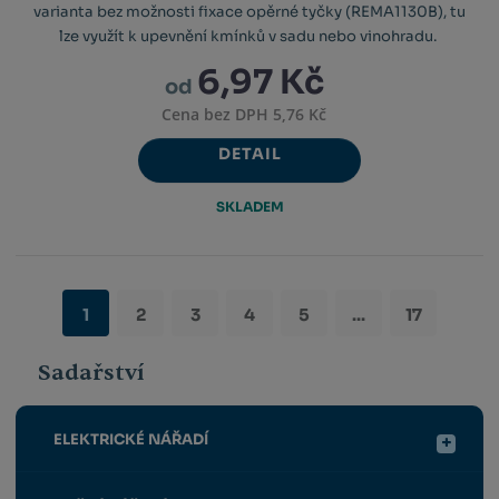
varianta bez možnosti fixace opěrné tyčky (REMA1130B), tu
lze využít k upevnění kmínků v sadu nebo vinohradu.
6,97 Kč
od
Cena bez DPH 5,76 Kč
DETAIL
SKLADEM
1
2
3
4
5
...
17
Sadařství
ELEKTRICKÉ NÁŘADÍ