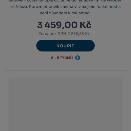
ukotvení kotev Gripple do země do hloubky 1m. Je vyroben
ze železa. Koroze přípravku nemá vliv na jeho funkčmost a
není důvodem k reklamaci.
3 459,00 Kč
Cena bez DPH 2 858,68 Kč
KOUPIT
6 - 8 TÝDNŮ