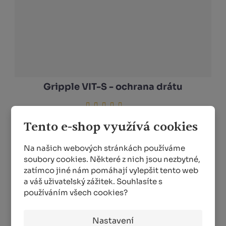
Gripple VIT-S - ochrana drátu
Tento e-shop využívá cookies
Vysoce kvalitní plastový prvek, který chrání drát
Na našich webových stránkách používáme
a zabraňuje jeho otírání o kovové háčky sloupku.
soubory cookies. Některé z nich jsou nezbytné,
5,42 Kč
zatímco jiné nám pomáhají vylepšit tento web
od
a váš uživatelský zážitek. Souhlasíte s
Cena bez DPH 4,48 Kč
používáním všech cookies?
DETAIL
Nastavení
SKLADEM