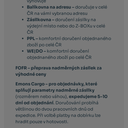
vyhovuje
Balíkovna na adresu –
doručuje v celé
ČR na vámi vybranou adresu
Zásilkovna –
doručení zásilky na
výdejní místo nebo do Z-BOXu v celé
ČR
PPL –
komfortní doručení objednaného
zboží po celé ČR
WE|DO –
komfortní doručení
objednaného zboží po celé ČR
FOFR – přeprava nadměrných zásilek za
výhodné ceny
Emons Cargo –
pro objednávky, které
splňují parametry nadměrné zásilky
(rozměrem nebo váhou),
expedujeme 5–10
dní od objednání
. Doručování probíhá
většinou do dvou pracovních dnů od
expedice. Při volbě platby na dobírku lze
hradit pouze v hotovosti.