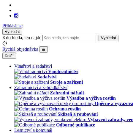
Přihlásit se
Vyhledat
Kdo hledá, ten najde
Vyhledat
Rychlá objednávka
☰
Další
Vinařství a sadařství
Vinohradnictví
Sadařství
Stroje a zařízení
Zahradnictví a zahrádkářství
Zahradní nářadí
Výsadba a výživa rostlin
Opěrné a vyvazovac
Ochrana rostlin
Sklizeň a roubování
Vybavení zahrady, ven
Odborné publikace
Lesnictví a komunál