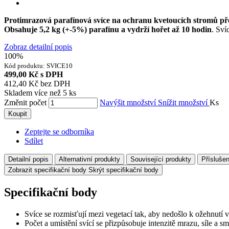
Protimrazová parafínová svíce na ochranu kvetoucích stromů př
Obsahuje 5,2 kg (+-5%) parafínu a vydrží hořet až 10 hodin
. Sví
Zobraz detailní popis
100%
Kód produktu:
SVICE10
499,00 Kč
s DPH
412,40 Kč
bez DPH
Skladem více než 5 ks
Změnit počet
Navýšit množství
Snížit množství
Ks
Koupit
Zeptejte se odborníka
Sdílet
Detailní popis
Alternativní produkty
Související produkty
Příslušen
Zobrazit specifikační body
Skrýt specifikační body
Specifikační body
Svíce se rozmisťují mezi vegetací tak, aby nedošlo k ožehnutí v
Počet a umístění svící se přizpůsobuje intenzitě mrazu, síle a sm