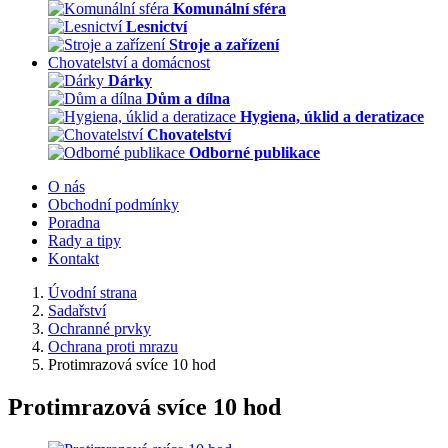
Komunální sféra
Lesnictví
Stroje a zařízení
Chovatelství a domácnost
Dárky
Dům a dílna
Hygiena, úklid a deratizace
Chovatelství
Odborné publikace
O nás
Obchodní podmínky
Poradna
Rady a tipy
Kontakt
Úvodní strana
Sadařství
Ochranné prvky
Ochrana proti mrazu
Protimrazová svíce 10 hod
Protimrazová svíce 10 hod