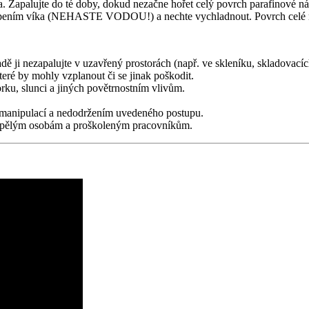
. Zapalujte do té doby, dokud nezačne hořet celý povrch parafinové 
lopením víka (NEHASTE VODOU!) a nechte vychladnout. Povrch celé ná
ě ji nezapalujte v uzavřený prostorách (např. ve skleníku, skladovacíc
teré by mohly vzplanout či se jinak poškodit.
rku, slunci a jiných povětrnostním vlivům.
 manipulací a nedodržením uvedeného postupu.
dospělým osobám a proškoleným pracovníkům.