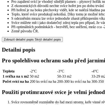
Pro zapálení svící je vhodný silnější plamen – plynový hořák ne
Z ekonomických důvodů nechte svíce hořet jen po dobu trvání
Při hoření je na boku plechovky vidět, kde se nalézá hladina pa
Teplo, které svíce produkují nekolísá. Díky tomu je možné lehce 
S odezněním mrazu lze svíce jednoduše zhasit přiklopením víka
Svíce můžete mít i jako dodatečný zdroj tepla pro případ, že v
Při optimálních podmínkách - bezvětří, bez sněžení, mráz cca -2
Země původu ČR.
Zobrazit detailní popis
Skrýt detailní popis
Detailní popis
Pro spolehlivou ochranu sadu před jarními
Teplota
-2°C
-3°C
-4°C
1 svíčka na x m2
50 m2
50-33 m2
33-29 m
Počet svící na ha
200 ks svící na ha
200-300 ks svící na ha
300-350 
Použití protimrazové svíce je velmi jednod
Svíce rovnoměrně rozmístěte do řad mezi stromy, keře vinné r