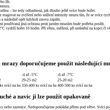
bo líh.
 mrazu.
rafínu – lze tedy odhadnout, jak dlouho ještě svíce bude hořet.
reagovat na zvýšení nebo snížení intenzity mrazu tím, že se svíce rychl
 a následně opět kdykoli znovu zapálit.
ámi používaná jiná ochrana proti jarním mrazům bude potřeba posílit.
°C vydrží hořet 10 hodin. Při větru, sněžení, při umístění na kopci či 
 mrazy doporučujeme použít následující mno
-4 až -5°C
-6 až -7°C
2
29-25 m2
25-20 m2
ks svící na ha
350-400 ks svící na ha
400-500 ks svící na ha
uché a navíc ji lze použít opakovaně
évy nebo sazenice. Nedoporučujeme pokládat přímo pod větve. Svíci po