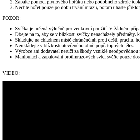
Zapalte pomocí plynového hořáku nebo podobného zdroje tepla
Nechte hořet pouze po dobu trvání mrazu, potom uhaste přik
POZOR:
Svíčka je určená výlučně pro venkovní použití. V žádném případ
Dbejte na to, aby se v blízkosti svíčky nenacházely předměty, k
Skladujte na chladném místě chráněnémh proti dešti, prachu, ho
Neukládejte v blízkosti otevřeného ohně popř. topných těles.
Výrobce ani dodavatel neručí za škody vzniklé neodpovědnou
Manipulaci a zapalování protimrazových svící svěřte pouze 
VIDEO: