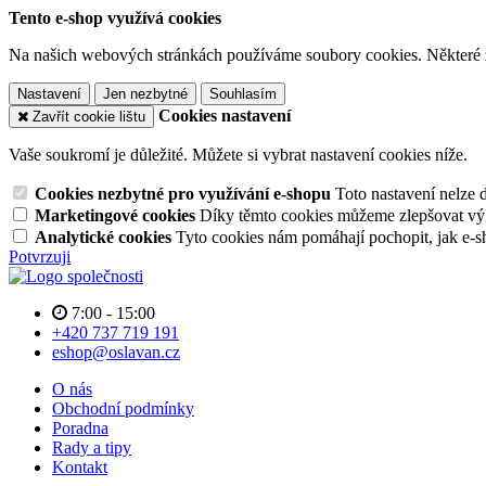
Tento e-shop využívá cookies
Na našich webových stránkách používáme soubory cookies. Některé z n
Nastavení
Jen nezbytné
Souhlasím
Cookies nastavení
Zavřít cookie lištu
Vaše soukromí je důležité. Můžete si vybrat nastavení cookies níže.
Cookies nezbytné pro využívání e-shopu
Toto nastavení nelze 
Marketingové cookies
Díky těmto cookies můžeme zlepšovat výko
Analytické cookies
Tyto cookies nám pomáhají pochopit, jak e-s
Potvrzuji
7:00 - 15:00
+420 737 719 191
eshop@oslavan.cz
O nás
Obchodní podmínky
Poradna
Rady a tipy
Kontakt