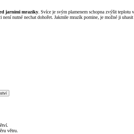
ed jarními mrazíky
. Svíce je svým plamenem schopna zvýšit teplotu v
ci není nutné nechat dohořet. Jakmile mrazík pomine, je možné ji uhasi
ství
ětví.
ěru větru.