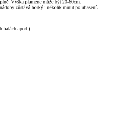
náplně. Výška plamene může být 20-60cm.
doby zůstává horký i několik minut po uhasení.
h halách apod.).