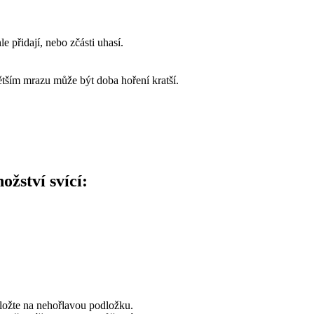
e přidají, nebo zčásti uhasí.
větším mrazu může být doba hoření kratší.
žství svící:
ložte na nehořlavou podložku.