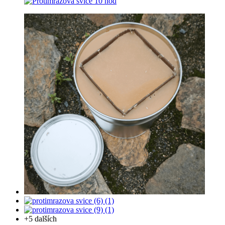
+5
dalších