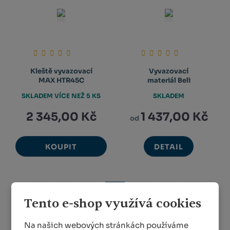
Kleště vyvazovací
Vyvazovací
MAX HTR45C
materiál Beli
SKLADEM VÍCE NEŽ 5 KS
SKLADEM
2 345,00 Kč
1 437,00 Kč
od
KOUPIT
DETAIL
1
...
4
5
6
...
73
Tento e-shop využívá cookies
Vinohradnictví
Na našich webových stránkách používáme