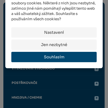
soubory cookies. Některé z nich jsou nezbytné,
zatímco jiné nám pomáhají vylepšit tento web
ELEKTRICKÉ NÁŘADÍ
a váš uživatelský zážitek. Souhlasíte s
používáním všech cookies?
RUČNÍ NÁŘADÍ
Nastavení
OPĚRNÁ KONSTRUKCE
Jen nezbytné
OCHRANNÉ PRVKY
Souhlasím
VYVAZOVÁNÍ VINOHRADU
POSTŘIKOVAČE
HNOJIVA / CHEMIE