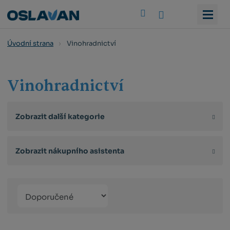
Vyhledat
Vinohradnictví
Úvodní strana
Vinohradnictví
Zobrazit další kategorie
Zobrazit nákupního asistenta
Řazení
Obrázkový
Tabulko
Řá
produktů
výpis
výpis
výp