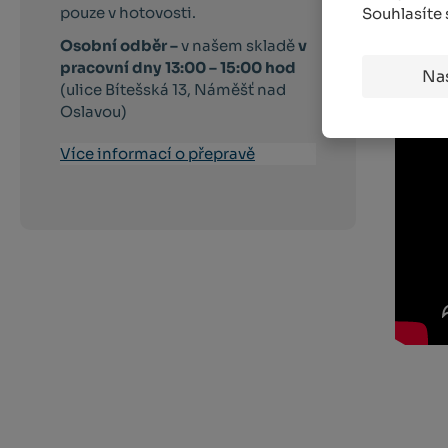
pouze v hotovosti.
Souhlasíte
Osobní odběr –
v našem skladě
v
pracovní dny 13:00 – 15:00 hod
Na
(ulice Bítešská 13, Náměšť nad
Oslavou)
Více informací o přepravě