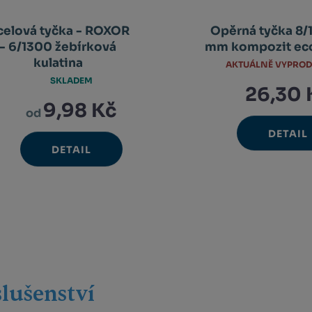
celová tyčka - ROXOR
Opěrná tyčka 8/
- 6/1300 žebírková
mm kompozit e
kulatina
AKTUÁLNĚ VYPRO
SKLADEM
26,30 
9,98 Kč
od
DETAIL
DETAIL
slušenství