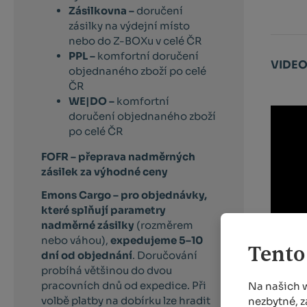
Zásilkovna –
doručení
zásilky na výdejní místo
nebo do Z-BOXu v celé ČR
PPL –
komfortní doručení
VIDEO
objednaného zboží po celé
ČR
WE|DO –
komfortní
doručení objednaného zboží
po celé ČR
FOFR – přeprava nadměrných
zásilek za výhodné ceny
Emons Cargo –
pro objednávky,
které splňují parametry
nadměrné zásilky
(rozměrem
nebo váhou),
expedujeme 5–10
Tento
dní od objednání
. Doručování
probíhá většinou do dvou
pracovních dnů od expedice. Při
Na našich 
volbě platby na dobírku lze hradit
nezbytné, z