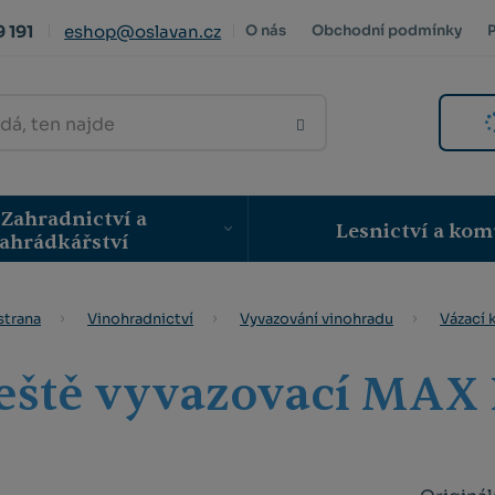
 191
eshop@oslavan.cz
O nás
Obchodní podmínky
VYHLEDAT
Zahradnictví a
Lesnictví a kom
ahrádkářství
strana
Vinohradnictví
Vyvazování vinohradu
Vázací 
eště vyvazovací MAX