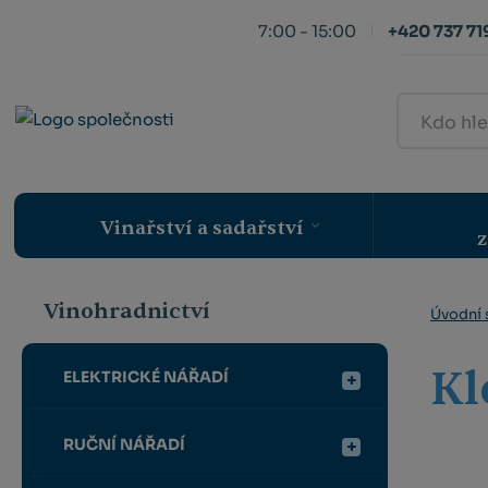
7:00 - 15:00
+420 737 719
Kdo
hledá,
ten
najde
Vinařství a sadařství
z
Vinohradnictví
Úvodní 
Kl
ELEKTRICKÉ NÁŘADÍ
RUČNÍ NÁŘADÍ