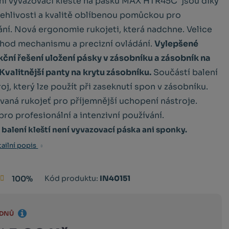
lní vyvazovací kleště na pásku MAX HTR45C jsou díky
ehlivosti a kvalitě oblíbenou pomůckou pro
ní. Nová ergonomie rukojeti, která nadchne. Velice
chod mechanismu a precizní ovládání.
Vylepšené
ční řešení uložení pásky v zásobníku a zásobník na
Kvalitnější panty na krytu zásobníku.
Součástí balení
troj, který lze použít při zaseknutí spon v zásobníku.
aná rukojeť pro příjemnější uchopení nástroje.
ro profesionální a intenzivní používání.
 balení kleští není vyvazovací páska ani sponky.
ailní popis
Kód
Kód produktu:
IN40151
100%
výrobce:
4902870841638
TÝDNŮ