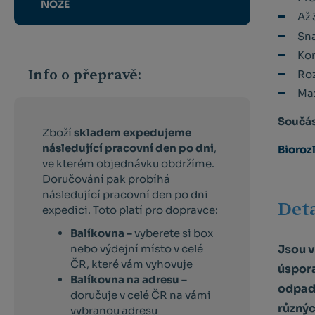
NOŽE
Až 
Sna
Kom
Info o přepravě:
Roz
Max
Součás
Zboží
skladem expedujeme
následující pracovní den po dni
,
Bioroz
ve kterém objednávku obdržíme.
Doručování pak probíhá
následující pracovní den po dni
Deta
expedici. Toto platí pro dopravce:
Balíkovna –
vyberete si box
nebo výdejní místo v celé
Jsou v
ČR, které vám vyhovuje
úspor
Balíkovna na adresu –
odpa
doručuje v celé ČR na vámi
různýc
vybranou adresu