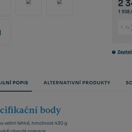
2 
1 938
Ks
Změni
počet
Zeptej
ILNÍ POPIS
ALTERNATIVNÍ PRODUKTY
S
cifikační body
u velmi lehké, hmotnost 430 g
vádí plynulé operace