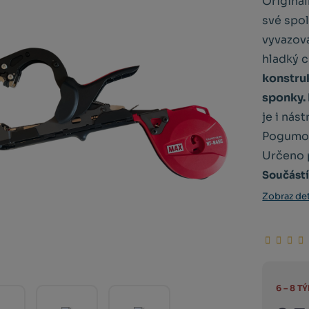
Originá
své spol
vyvazová
hladký 
konstruk
sponky. 
je i nás
Pogumov
Určeno p
Součástí
Zobraz det
6 – 8 