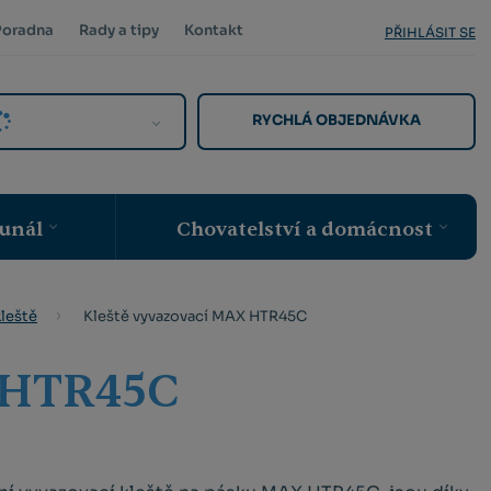
Poradna
Rady a tipy
Kontakt
PŘIHLÁSIT SE
RYCHLÁ OBJEDNÁVKA
unál
Chovatelství a domácnost
Kleště vyvazovací MAX HTR45C
kleště
 HTR45C