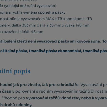
3x rychlejší než ruční vyvazování
dná a rychlá výměna sponek a pásky
patibilní s vyvazovačem MAX HTB a sponkami HTB
měry: délka 353 mm x šířka 35 mm x výška 148 mm
 rozevření kleští: 45 mm
tí balení kleští není vyvazovací páska ani kovová sp
na.
To
ložitelná páska
,
trvanlivá páska ekonomická
,
trvanlivá pá
ilní popis
hodné jak pro vinaře, tak pro zahrádkáře
. Vyvazování p
a času
v porovnání s ručním vyvazováním tažňů či rostli
d
. Vhodné pro
vyvazování tažňů vinné révy nebo k vyvaz
h druhů zeleniny.