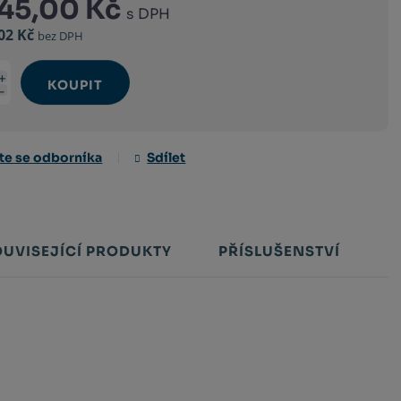
345,00 Kč
s DPH
,02 Kč
bez DPH
KOUPIT
Navýšit
t
Snížit
množství
množství
te se odborníka
Sdílet
OUVISEJÍCÍ PRODUKTY
PŘÍSLUŠENSTVÍ