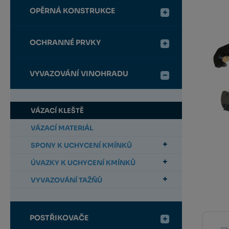
OPĚRNÁ KONSTRUKCE
OCHRANNÉ PRVKY
VYVAZOVÁNÍ VINOHRADU
VÁZACÍ KLEŠTĚ
VÁZACÍ MATERIÁL
SPONY K UCHYCENÍ KMÍNKŮ
ÚVAZKY K UCHYCENÍ KMÍNKŮ
VYVAZOVÁNÍ TAŽŇŮ
POSTŘIKOVAČE