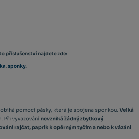
to příslušenství najdete zde:
ska
,
sponky
.
robíhá pomocí pásky, která je spojena sponkou.
Velká
n. Při vyvazování
nevzniká žádný zbytkový
ování rajčat, paprik k opěrným tyčím a nebo k vázání