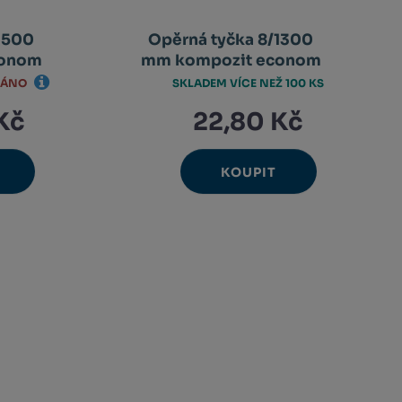
1500
Opěrná tyčka 8/1300
conom
mm kompozit econom
DÁNO
SKLADEM VÍCE NEŽ 100 KS
22,80 Kč
Kč
KOUPIT
Ks
Navýšit
Změnit
Snížit
množství
počet
množství