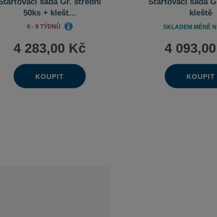
Startovací sada Gr. střední
Startovací sada G
50ks + klešt...
kleště
6 - 8 TÝDNŮ
SKLADEM MÉNĚ NE
4 283,00 Kč
4 093,0
KOUPIT
KOUPIT
Ks
Ks
Navýšit
Na
Změnit
Změn
Snížit
Sn
množství
mn
počet
poče
množství
mn