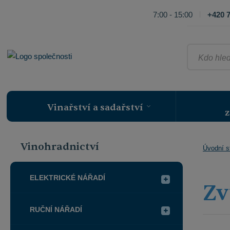
7:00 - 15:00
+420 7
Kdo
hledá,
ten
najde
Vinařství a sadařství
z
Vinohradnictví
Úvodní s
ELEKTRICKÉ NÁŘADÍ
Zv
RUČNÍ NÁŘADÍ