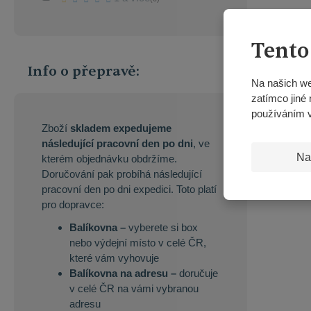
Tento
Info o přepravě:
Na našich we
zatímco jiné 
používáním 
Zboží
skladem expedujeme
následující pracovní den po dni
, ve
Na
kterém objednávku obdržíme.
Doručování pak probíhá následující
pracovní den po dni expedici. Toto platí
pro dopravce:
Balíkovna –
vyberete si box
nebo výdejní místo v celé ČR,
které vám vyhovuje
Balíkovna na adresu –
doručuje
v celé ČR na vámi vybranou
adresu