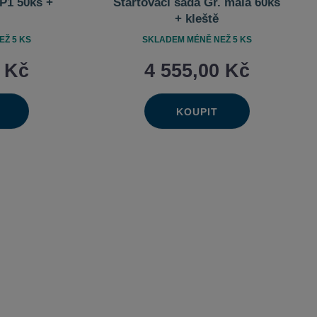
P1 50ks +
Startovací sada Gr. malá 60ks
+ kleště
Ž 5 KS
SKLADEM MÉNĚ NEŽ 5 KS
0 Kč
4 555,00 Kč
KOUPIT
Ks
výšit
Navýšit
it
Změnit
ížit
Snížit
ožství
množství
t
počet
ožství
množství