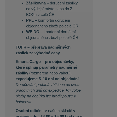
Zásilkovna –
doručení zásilky
na výdejní místo nebo do Z-
BOXu v celé ČR
PPL –
komfortní doručení
objednaného zboží po celé ČR
WE|DO –
komfortní doručení
objednaného zboží po celé ČR
FOFR – přeprava nadměrných
zásilek za výhodné ceny
Emons Cargo –
pro objednávky,
které splňují parametry nadměrné
zásilky
(rozměrem nebo váhou),
expedujeme 5–10 dní od objednání
.
Doručování probíhá většinou do dvou
pracovních dnů od expedice. Při volbě
platby na dobírku lze hradit pouze v
hotovosti.
Osobní odběr –
v našem skladě
v
pracovní dny 13:00 – 15:00 hod
(ulice