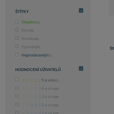
ŠTÍTKY
Skladem
(3)
Akce
(0)
Novinka
(0)
Výprodej
(0)
St
Nejprodávanější
(1)
HODNOCENÍ UŽIVATELŮ
5 a více
(2)
4 a více
(0)
3 a více
(0)
2 a více
(0)
1 a více
(0)