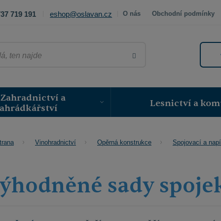
37 719 191
eshop@oslavan.cz
O nás
Obchodní podmínky
VYHLEDAT
Zahradnictví a
Lesnictví a kom
ahrádkářství
trana
Vinohradnictví
Opěrná konstrukce
Spojovací a napí
ýhodněné sady spojek