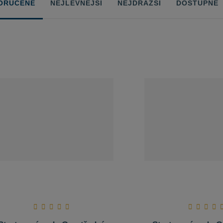
ORUČENÉ
NEJLEVNĚJŠÍ
NEJDRAŽŠÍ
DOSTUPNÉ
ů