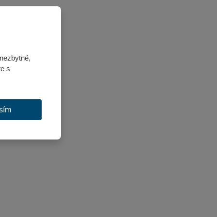
nezbytné,
te s
sím