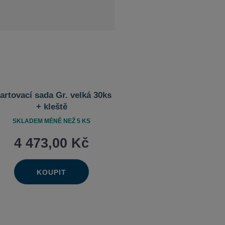
artovací sada Gr. velká 30ks
+ kleště
SKLADEM MÉNĚ NEŽ 5 KS
4 473,00 Kč
KOUPIT
Ks
Navýšit
Změnit
Snížit
množství
počet
množství