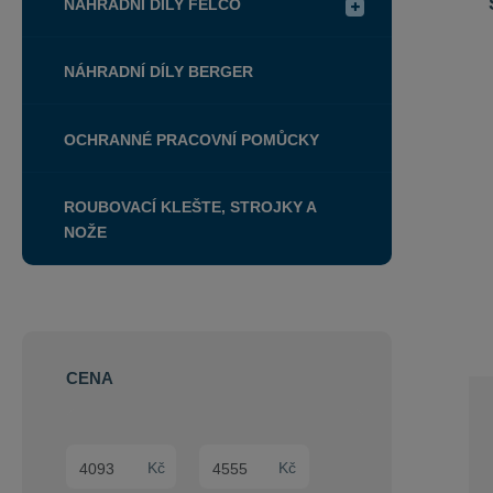
NÁHRADNÍ DÍLY FELCO
NÁHRADNÍ DÍLY BERGER
OCHRANNÉ PRACOVNÍ POMŮCKY
ROUBOVACÍ KLEŠTE, STROJKY A
NOŽE
CENA
Min. hodnota
Max. hodnota
Kč
Kč