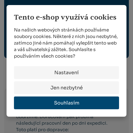
NÁHRADNÍ DÍLY BERGER
Tento e-shop využívá cookies
Na našich webových stránkách používáme
OCHRANNÉ PRACOVNÍ POMŮCKY
soubory cookies. Některé z nich jsou nezbytné,
zatímco jiné nám pomáhají vylepšit tento web
a váš uživatelský zážitek. Souhlasíte s
ROUBOVACÍ KLEŠTE, STROJKY A NOŽE
používáním všech cookies?
Nastavení
Info o přepravě:
Jen nezbytné
Souhlasím
Zboží
skladem expedujeme následující
pracovní den po dni
, ve kterém objednávku
obdržíme. Doručování pak probíhá
následující pracovní den po dni expedici.
Toto platí pro dopravce: