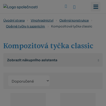
Vyhledat
Úvodní strana
Vinohradnictví
Opěrná konstrukce
Kompozitová tyčka classic
Opěrné tyčky k sazenicím
Kompozitová tyčka classic
Zobrazit nákupního asistenta
Řazení
Obrázkový
Tabulko
Řá
produktů
výpis
výpis
výp