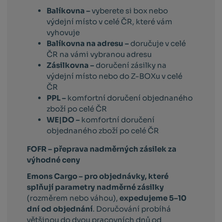
Balíkovna –
vyberete si box nebo
výdejní místo v celé ČR, které vám
vyhovuje
Balíkovna na adresu –
doručuje v celé
ČR na vámi vybranou adresu
Zásilkovna –
doručení zásilky na
výdejní místo nebo do Z-BOXu v celé
ČR
PPL –
komfortní doručení objednaného
zboží po celé ČR
WE|DO –
komfortní doručení
objednaného zboží po celé ČR
FOFR – přeprava nadměrných zásilek za
výhodné ceny
Emons Cargo –
pro objednávky, které
splňují parametry nadměrné zásilky
(rozměrem nebo váhou),
expedujeme 5–10
dní od objednání
. Doručování probíhá
většinou do dvou pracovních dnů od