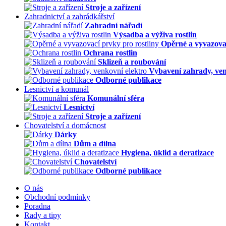
Stroje a zařízení
Zahradnictví a zahrádkářství
Zahradní nářadí
Výsadba a výživa rostlin
Opěrné a vyvazovac
Ochrana rostlin
Sklizeň a roubování
Vybavení zahrady, ven
Odborné publikace
Lesnictví a komunál
Komunální sféra
Lesnictví
Stroje a zařízení
Chovatelství a domácnost
Dárky
Dům a dílna
Hygiena, úklid a deratizace
Chovatelství
Odborné publikace
O nás
Obchodní podmínky
Poradna
Rady a tipy
Kontakt