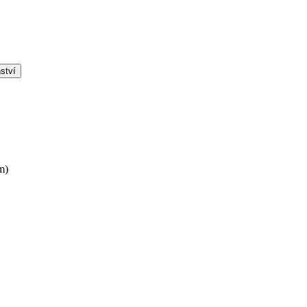
ství
m)