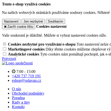
Tento e-shop využívá cookies
Na našich webových stránkách používáme soubory cookies. Některé z n
Nastavení
Jen nezbytné
Souhlasím
Cookies nastavení
Zavřít cookie lištu
Vaše soukromí je důležité. Můžete si vybrat nastavení cookies níže.
Cookies nezbytné pro využívání e-shopu
Toto nastavení nelze 
Marketingové cookies
Díky těmto cookies můžeme zlepšovat výko
Analytické cookies
Tyto cookies nám pomáhají pochopit, jak e-s
Potvrzuji
7:00 - 15:00
+420 737 719 191
eshop@oslavan.cz
O nás
Obchodní podmínky
Poradna
Rady a tipy
Kontakt