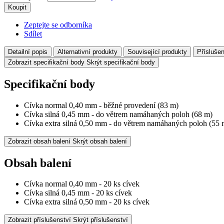
Koupit
Zeptejte se odborníka
Sdílet
Detailní popis
Alternativní produkty
Související produkty
Příslušen
Zobrazit specifikační body
Skrýt specifikační body
Specifikační body
Cívka normal 0,40 mm - běžné provedení (83 m)
Cívka silná 0,45 mm - do větrem namáhaných poloh (68 m)
Cívka extra silná 0,50 mm - do větrem namáhaných poloh (55 
Zobrazit obsah balení
Skrýt obsah balení
Obsah balení
Cívka normal 0,40 mm - 20 ks cívek
Cívka silná 0,45 mm - 20 ks cívek
Cívka extra silná 0,50 mm - 20 ks cívek
Zobrazit příslušenství
Skrýt příslušenství