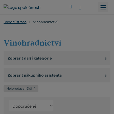
Vyhledat
Vinohradnictví
Úvodní strana
Vinohradnictví
Zobrazit další kategorie
Zobrazit nákupního asistenta
Nejprodávanější
Řazení
Obrázkový
Tabulko
Řá
produktů
výpis
výpis
výp