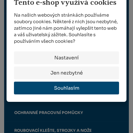
Tento e-shop využívá cookies
POSTŘIKOVAČE
Na našich webových stránkách používáme
soubory cookies. Některé z nich jsou nezbytné,
HNOJIVA / CHEMIE
zatímco jiné nám pomáhají vylepšit tento web
a váš uživatelský zážitek. Souhlasíte s
TRAVNÍ OSIVO
používáním všech cookies?
Nastavení
SAZENICE RÉVY VINNÉ
Jen nezbytné
NÁHRADNÍ DÍLY FELCO
Souhlasím
NÁHRADNÍ DÍLY BERGER
OCHRANNÉ PRACOVNÍ POMŮCKY
ROUBOVACÍ KLEŠTE, STROJKY A NOŽE