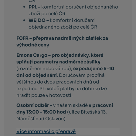
ČR
PPL –
komfortní doručení objednaného
zboží po celé ČR
WE|DO –
komfortní doručení
objednaného zboží po celé ČR
FOFR – přeprava nadměrných zásilek za
výhodné ceny
Emons Cargo –
pro objednávky, které
splňují parametry nadměrné zásilky
(rozměrem nebo váhou),
expedujeme 5–10
dní od objednání
. Doručování probíhá
většinou do dvou pracovních dnů od
expedice. Při volbě platby na dobírku lze
hradit pouze v hotovosti.
Osobní odběr –
v našem skladě
v pracovní
dny 13:00 – 15:00 hod
(ulice Bítešská 13,
Náměšť nad Oslavou)
Více informací o přepravě