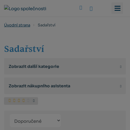
Vyhledat
Sadařství
Úvodní strana
Sadařství
Zobrazit další kategorie
Zobrazit nákupního asistenta
Řazení
Obrázkový
Tabulko
Řá
produktů
výpis
výpis
výp