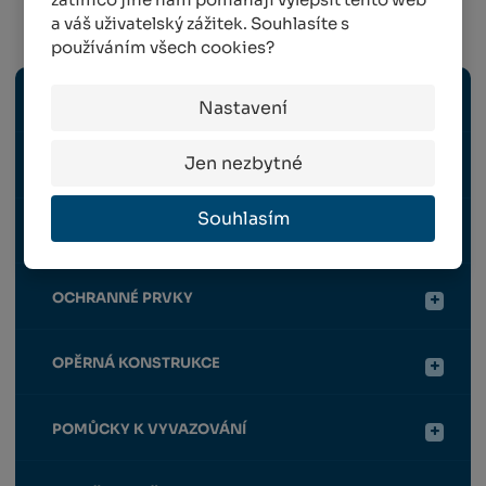
a váš uživatelský zážitek. Souhlasíte s
Sadařství
používáním všech cookies?
ELEKTRICKÉ NÁŘADÍ
Nastavení
Jen nezbytné
RUČNÍ NÁŘADÍ
Souhlasím
HNOJIVA / CHEMIE
OCHRANNÉ PRVKY
OPĚRNÁ KONSTRUKCE
POMŮCKY K VYVAZOVÁNÍ