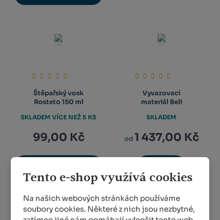
Štěpařský vosk
Vyvazovací
Rosteto 150 ml
materiál Beli
SKLADEM VÍCE NEŽ 5 KS
SKLADEM
99,00 Kč
1 437,00 Kč
od
KOUPIT
DETAIL
Tento e-shop využívá cookies
Na našich webových stránkách používáme
soubory cookies. Některé z nich jsou nezbytné,
1
2
3
4
5
...
20
zatímco jiné nám pomáhají vylepšit tento web