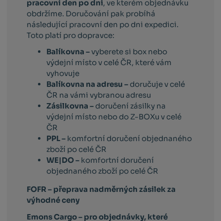
pracovní den po dni
, ve kterém objednávku
obdržíme. Doručování pak probíhá
následující pracovní den po dni expedici.
Toto platí pro dopravce:
Balíkovna –
vyberete si box nebo
výdejní místo v celé ČR, které vám
vyhovuje
Balíkovna na adresu –
doručuje v celé
ČR na vámi vybranou adresu
Zásilkovna –
doručení zásilky na
výdejní místo nebo do Z-BOXu v celé
ČR
PPL –
komfortní doručení objednaného
zboží po celé ČR
WE|DO –
komfortní doručení
objednaného zboží po celé ČR
FOFR – přeprava nadměrných zásilek za
výhodné ceny
Emons Cargo –
pro objednávky, které