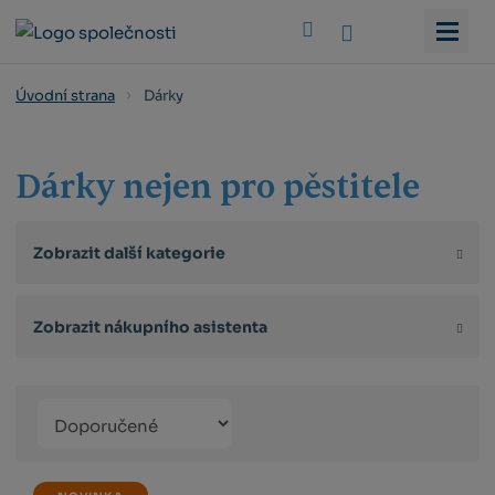
Vyhledat
Dárky
Úvodní strana
Dárky nejen pro pěstitele
Zobrazit další kategorie
Zobrazit nákupního asistenta
Řazení
Obrázkový
Tabulko
Řá
produktů
výpis
výpis
výp