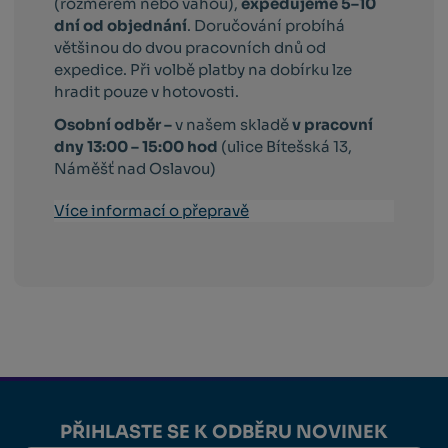
(rozměrem nebo váhou),
expedujeme 5–10
dní od objednání
. Doručování probíhá
většinou do dvou pracovních dnů od
expedice. Při volbě platby na dobírku lze
hradit pouze v hotovosti.
Osobní odběr –
v našem skladě
v pracovní
dny 13:00 – 15:00 hod
(ulice Bítešská 13,
Náměšť nad Oslavou)
Více informací o přepravě
PŘIHLASTE SE K ODBĚRU NOVINEK