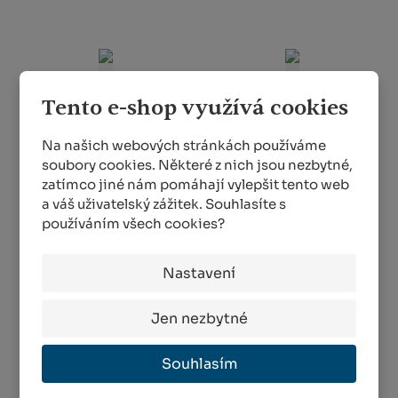
Tento e-shop využívá cookies
Na našich webových stránkách používáme
Univerzální nůžky
Závěsný držák na
soubory cookies. Některé z nich jsou nezbytné,
FELCO 456
květináč SHOWY
zatímco jiné nám pomáhají vylepšit tento web
HANGER I
SKLADEM MÉNĚ NEŽ 5 KS
a váš uživatelský zážitek. Souhlasíte s
SKLADEM
používáním všech cookies?
591,00 Kč
217,00 Kč
od
Nastavení
KOUPIT
DETAIL
Jen nezbytné
Souhlasím
1
2
3
4
5
6