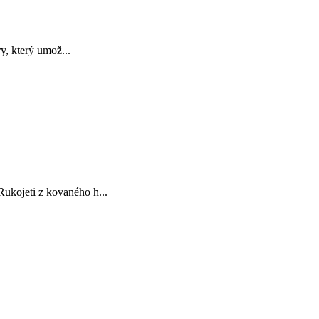
y, který umož...
ukojeti z kovaného h...