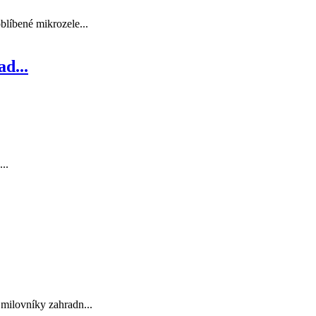
blíbené mikrozele...
d...
..
 milovníky zahradn...