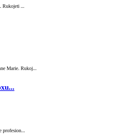
Rukojeti ...
ne Marie. Rukoj...
xu...
profesion...