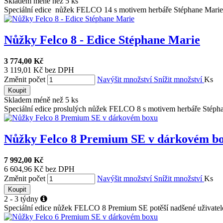
Skladem méně než 5 ks
Speciální edice nůžek FELCO 14 s motivem herbáře Stéphane Marie. 
Nůžky Felco 8 - Edice Stéphane Marie
3 774,00 Kč
3 119,01 Kč bez DPH
Změnit počet
Navýšit množství
Snížit množství
Ks
Koupit
Skladem méně než 5 ks
Speciální edice proslulých nůžek FELCO 8 s motivem herbáře Stépha
Nůžky Felco 8 Premium SE v dárkovém bo
7 992,00 Kč
6 604,96 Kč bez DPH
Změnit počet
Navýšit množství
Snížit množství
Ks
Koupit
2 - 3 týdny
Speciální edice nůžek FELCO 8 Premium SE potěší nadšené uživatele 