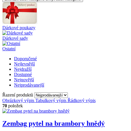
Dárkové poukazy
Dárkové sady
Ostatní
Doporučené
Nejlevnější
Nejdražší
Dostupné
Nejnovější
Nejprodávanejší
Řazení produktů
Obrázkový výpis
Tabulkový výpis
Řádkový výpis
70
položek
Zembag pytel na brambory hnědý