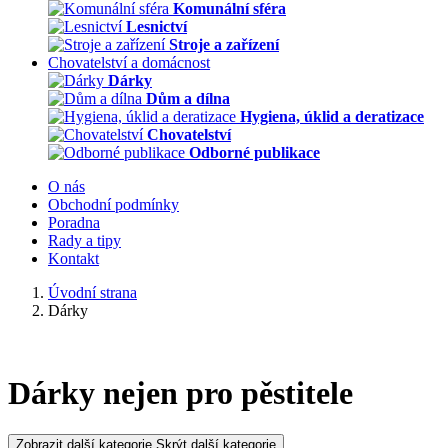
Komunální sféra
Lesnictví
Stroje a zařízení
Chovatelství a domácnost
Dárky
Dům a dílna
Hygiena, úklid a deratizace
Chovatelství
Odborné publikace
O nás
Obchodní podmínky
Poradna
Rady a tipy
Kontakt
Úvodní strana
Dárky
Dárky nejen pro pěstitele
Zobrazit další kategorie
Skrýt další kategorie