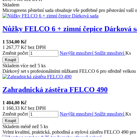
Skladem
Microgreens pěstební sada obsahuje vše potřebné pro pěstování vaší o
Nůžky FELCO 6 + zimní čepice Dárková sa
1 534,00 Kč
1 267,77 Kč bez DPH
Změnit počet
Navýšit množství
Snížit množství
Ks
Koupit
Skladem více než 5 ks
Dárkový set s profesionálními nůžkami FELCO 6 pro středně velkou .
Zahradnická zástěra FELCO 490
1 404,00 Kč
1 160,33 Kč bez DPH
Změnit počet
Navýšit množství
Snížit množství
Ks
Koupit
Skladem méně než 5 ks
Velmi kvalitní, praktická, pohodlná a stylová zástěra FELCO 490 pro