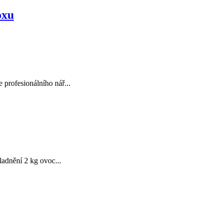
oxu
profesionálního nář...
adnění 2 kg ovoc...