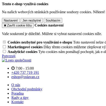
Tento e-shop využívá cookies
Na našich webových stránkách používáme soubory cookies. Některé z n
Nastavení
Jen nezbytné
Souhlasím
Cookies nastavení
Zavřít cookie lištu
Vaše soukromí je důležité. Můžete si vybrat nastavení cookies níže.
Cookies nezbytné pro využívání e-shopu
Toto nastavení nelze 
Marketingové cookies
Díky těmto cookies můžeme zlepšovat výko
Analytické cookies
Tyto cookies nám pomáhají pochopit, jak e-s
Potvrzuji
7:00 - 15:00
+420 737 719 191
eshop@oslavan.cz
O nás
Obchodní podmínky
Poradna
Rady a tipy
Kontakt