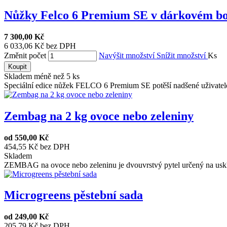
Nůžky Felco 6 Premium SE v dárkovém b
7 300,00 Kč
6 033,06 Kč bez DPH
Změnit počet
Navýšit množství
Snížit množství
Ks
Koupit
Skladem méně než 5 ks
Speciální edice nůžek FELCO 6 Premium SE potěší nadšené uživatele 
Zembag na 2 kg ovoce nebo zeleniny
od
550,00 Kč
454,55 Kč bez DPH
Skladem
ZEMBAG na ovoce nebo zeleninu je dvouvrstvý pytel určený na uskl
Microgreens pěstební sada
od
249,00 Kč
205,79 Kč bez DPH