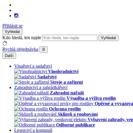
Přihlásit se
Vyhledat
Kdo hledá, ten najde
Vyhledat
Rychlá objednávka
☰
Další
Vinařství a sadařství
Vinohradnictví
Sadařství
Stroje a zařízení
Zahradnictví a zahrádkářství
Zahradní nářadí
Výsadba a výživa rostlin
Opěrné a vyvazovac
Ochrana rostlin
Sklizeň a roubování
Vybavení zahrady, ven
Odborné publikace
Lesnictví a komunál