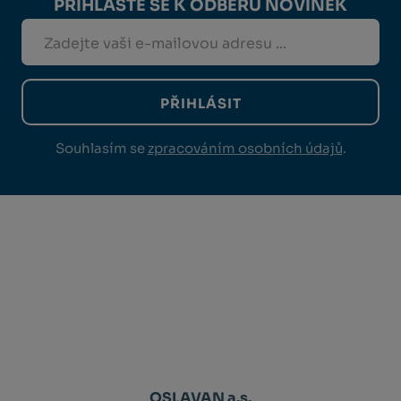
PŘIHLASTE SE K ODBĚRU NOVINEK
PŘIHLÁSIT
Souhlasím se
zpracováním osobních údajů
.
OSLAVAN a.s.