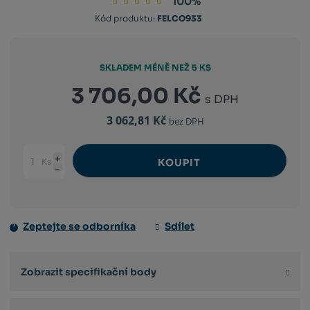
100%
Kód
Kód produktu:
FELCO933
výrobce:
783929406770
SKLADEM MÉNĚ NEŽ 5 KS
3 706,00 Kč
s DPH
3 062,81 Kč
bez DPH
Ks
KOUPIT
Navýšit
Změnit
Snížit
množství
počet
množství
Zeptejte se odborníka
Sdílet
Zobrazit specifikační body