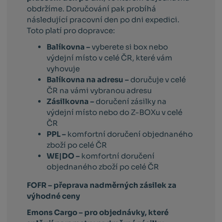
obdržíme. Doručování pak probíhá
následující pracovní den po dni expedici.
Toto platí pro dopravce:
Balíkovna –
vyberete si box nebo
výdejní místo v celé ČR, které vám
vyhovuje
Balíkovna na adresu –
doručuje v celé
ČR na vámi vybranou adresu
Zásilkovna –
doručení zásilky na
výdejní místo nebo do Z-BOXu v celé
ČR
PPL –
komfortní doručení objednaného
zboží po celé ČR
WE|DO –
komfortní doručení
objednaného zboží po celé ČR
FOFR – přeprava nadměrných zásilek za
výhodné ceny
Emons Cargo –
pro objednávky, které