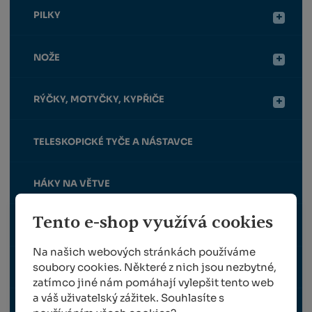
PILKY
NOŽE
RÝČKY, MOTYČKY, KYPŘIČE
TELESKOPICKÉ TYČE A NÁSTAVCE
HÁKY NA VĚTVE
Tento e-shop využívá cookies
ROUBOVACÍ KLEŠTĚ
Na našich webových stránkách používáme
soubory cookies. Některé z nich jsou nezbytné,
SBĚRAČE JABLEK A OŘECHŮ
zatímco jiné nám pomáhají vylepšit tento web
a váš uživatelský zážitek. Souhlasíte s
BROUSKY