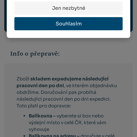
OCHRANNÉ PRACOVNÍ POMŮCKY
Jen nezbytné
Souhlasím
ROUBOVACÍ KLEŠTE, STROJKY A NOŽE
Info o přepravě:
Zboží
skladem expedujeme následující
pracovní den po dni
, ve kterém objednávku
obdržíme. Doručování pak probíhá
následující pracovní den po dni expedici.
Toto platí pro dopravce:
Balíkovna –
vyberete si box nebo
výdejní místo v celé ČR, které vám
vyhovuje
Balíkovna na adresu –
doručuje v celé