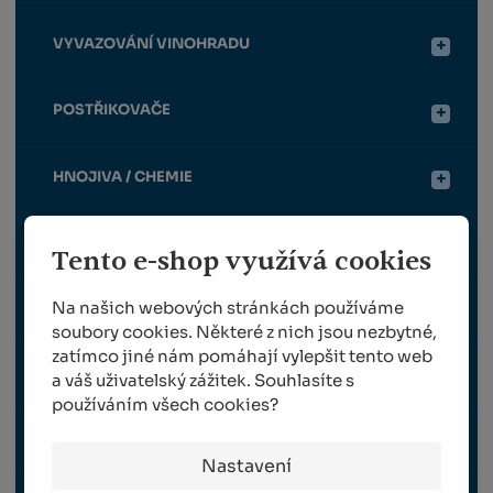
VYVAZOVÁNÍ VINOHRADU
POSTŘIKOVAČE
HNOJIVA / CHEMIE
TRAVNÍ OSIVO
Tento e-shop využívá cookies
Na našich webových stránkách používáme
SAZENICE RÉVY VINNÉ
soubory cookies. Některé z nich jsou nezbytné,
zatímco jiné nám pomáhají vylepšit tento web
NÁHRADNÍ DÍLY FELCO
a váš uživatelský zážitek. Souhlasíte s
používáním všech cookies?
NÁHRADNÍ DÍLY BERGER
Nastavení