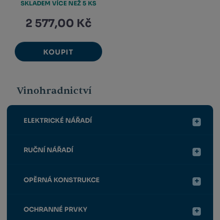
SKLADEM VÍCE NEŽ 5 KS
2 577,00 Kč
KOUPIT
Vinohradnictví
ELEKTRICKÉ NÁŘADÍ
RUČNÍ NÁŘADÍ
OPĚRNÁ KONSTRUKCE
OCHRANNÉ PRVKY