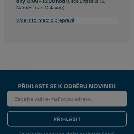
dny 13:00 – 15:00 hod
(ulice Bítešská 13,
Náměšť nad Oslavou)
Více informací o přepravě
PŘIHLASTE SE K ODBĚRU NOVINEK
PŘIHLÁSIT