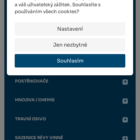
a váš uživatelský zážitek. Souhlasíte s
RUČNÍ NÁŘADÍ
používáním všech cookies?
OPĚRNÁ KONSTRUKCE
Nastavení
OCHRANNÉ PRVKY
Jen nezbytné
Souhlasím
VYVAZOVÁNÍ VINOHRADU
POSTŘIKOVAČE
HNOJIVA / CHEMIE
TRAVNÍ OSIVO
SAZENICE RÉVY VINNÉ