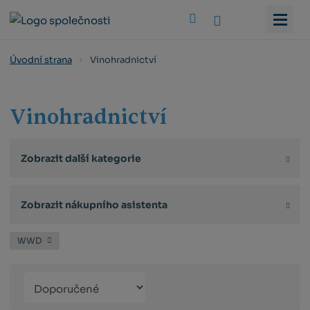
Vyhledat
Vinohradnictví
Úvodní strana
Vinohradnictví
Zobrazit další kategorie
Zobrazit nákupního asistenta
WWD
Řazení
Obrázkový
Tabulko
Řá
produktů
výpis
výpis
výp