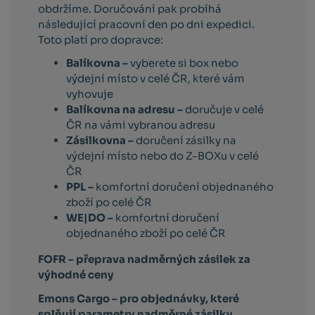
obdržíme. Doručování pak probíhá
následující pracovní den po dni expedici.
Toto platí pro dopravce:
Balíkovna –
vyberete si box nebo
výdejní místo v celé ČR, které vám
vyhovuje
Balíkovna na adresu –
doručuje v celé
ČR na vámi vybranou adresu
Zásilkovna –
doručení zásilky na
výdejní místo nebo do Z-BOXu v celé
ČR
PPL –
komfortní doručení objednaného
zboží po celé ČR
WE|DO –
komfortní doručení
objednaného zboží po celé ČR
FOFR – přeprava nadměrných zásilek za
výhodné ceny
Emons Cargo –
pro objednávky, které
splňují parametry nadměrné zásilky