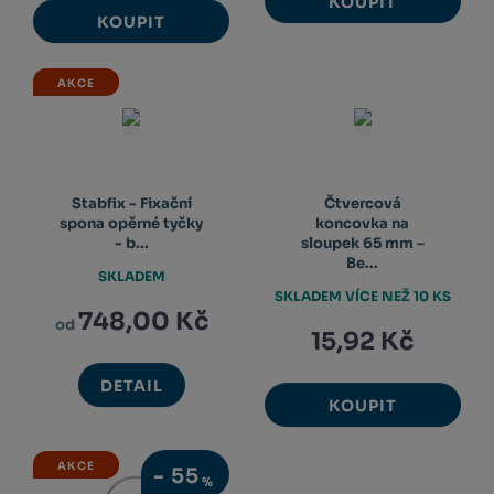
KOUPIT
KOUPIT
AKCE
Stabfix - Fixační
Čtvercová
spona opěrné tyčky
koncovka na
- b...
sloupek 65 mm –
Be...
SKLADEM
SKLADEM VÍCE NEŽ 10 KS
748,00 Kč
od
15,92 Kč
DETAIL
KOUPIT
AKCE
-
55
%