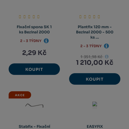
Fixační spona SK 1
Plantfix 120 mm -
ks Bezinal 2000
Bezinal 2000 - 500
ks ...
2 - 3 TÝDNY
2 - 3 TÝDNY
2,29 Kč
1 351,98 Kč
1 210,00 Kč
KOUPIT
KOUPIT
AKCE
Stabfix - Fixační
EASYFIX