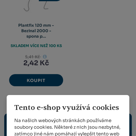
Plantfix 120 mm -
Bezinal 2000 -
spona p...
SKLADEM VÍCE NEŽ 100 KS
5,41 Kč
2,42 Kč
KOUPIT
Vinohradnictví
Tento e-shop využívá cookies
Na našich webových stránkách používáme
ELEKTRICKÉ NÁŘADÍ
soubory cookies. Některé z nich jsou nezbytné,
zatímco jiné nám pomáhají vylepšit tento web