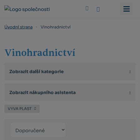
Vyhledat
Vinohradnictví
Úvodní strana
Vinohradnictví
Zobrazit další kategorie
Zobrazit nákupního asistenta
VYVA PLAST
Řazení
Obrázkový
Tabulko
Řá
produktů
výpis
výpis
výp