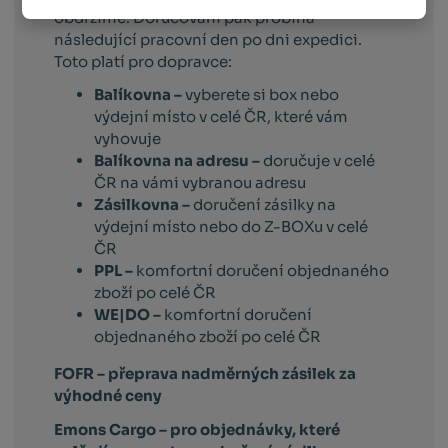
obdržíme. Doručování pak probíhá
následující pracovní den po dni expedici.
Toto platí pro dopravce:
Balíkovna –
vyberete si box nebo
výdejní místo v celé ČR, které vám
vyhovuje
Balíkovna na adresu –
doručuje v celé
ČR na vámi vybranou adresu
Zásilkovna –
doručení zásilky na
výdejní místo nebo do Z-BOXu v celé
ČR
PPL –
komfortní doručení objednaného
zboží po celé ČR
WE|DO –
komfortní doručení
objednaného zboží po celé ČR
FOFR – přeprava nadměrných zásilek za
výhodné ceny
Emons Cargo –
pro objednávky, které