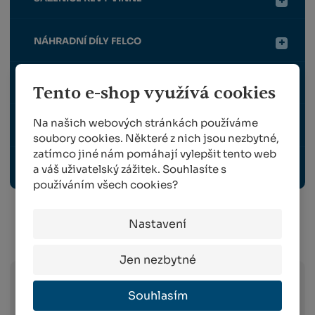
NÁHRADNÍ DÍLY FELCO
NÁHRADNÍ DÍLY BERGER
Tento e-shop využívá cookies
Na našich webových stránkách používáme
OCHRANNÉ PRACOVNÍ POMŮCKY
soubory cookies. Některé z nich jsou nezbytné,
zatímco jiné nám pomáhají vylepšit tento web
a váš uživatelský zážitek. Souhlasíte s
ROUBOVACÍ KLEŠTE, STROJKY A NOŽE
používáním všech cookies?
Nastavení
Info o přepravě:
Jen nezbytné
Souhlasím
Zboží
skladem expedujeme následující
pracovní den po dni
, ve kterém objednávku