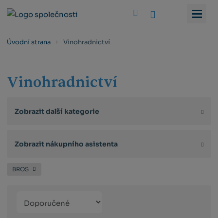
Vyhledat
Vinohradnictví
Úvodní strana
Vinohradnictví
Zobrazit další kategorie
Zobrazit nákupního asistenta
BROS
Řazení
Obrázkový
Tabulko
Řá
produktů
výpis
výpis
výp