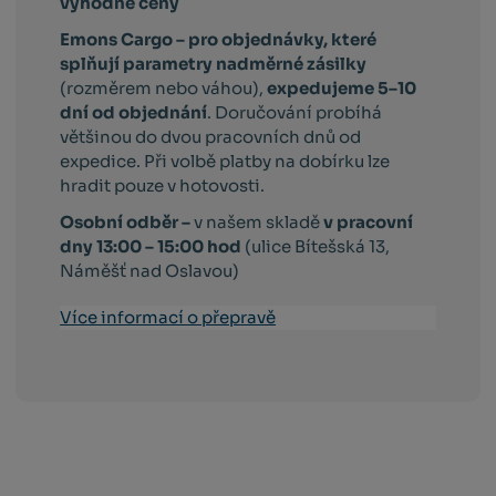
výhodné ceny
Emons Cargo –
pro objednávky, které
splňují parametry nadměrné zásilky
(rozměrem nebo váhou),
expedujeme 5–10
dní od objednání
. Doručování probíhá
většinou do dvou pracovních dnů od
expedice. Při volbě platby na dobírku lze
hradit pouze v hotovosti.
Osobní odběr –
v našem skladě
v pracovní
dny 13:00 – 15:00 hod
(ulice Bítešská 13,
Náměšť nad Oslavou)
Více informací o přepravě