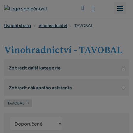
Vyhledat
TAVOBAL
Úvodní strana
Vinohradnictví
Vinohradnictví - TAVOBAL
Zobrazit další kategorie
Zobrazit nákupního asistenta
TAVOBAL
Řazení
Obrázkový
Tabulko
Řá
produktů
výpis
výpis
výp