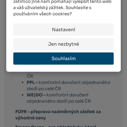
zatímco jiné nám pomáhají vylepšit tento web
pracovní den po dni
, ve kterém objednávku
a váš uživatelský zážitek. Souhlasíte s
obdržíme. Doručování pak probíhá
používáním všech cookies?
následující pracovní den po dni expedici.
Toto platí pro dopravce:
Nastavení
Balíkovna –
vyberete si box nebo
výdejní místo v celé ČR, které vám
Jen nezbytné
vyhovuje
Balíkovna na adresu –
doručuje v celé
ČR na vámi vybranou adresu
Souhlasím
Zásilkovna –
doručení zásilky na
výdejní místo nebo do Z-BOXu v celé
ČR
PPL –
komfortní doručení objednaného
zboží po celé ČR
WE|DO –
komfortní doručení
objednaného zboží po celé ČR
FOFR – přeprava nadměrných zásilek za
výhodné ceny