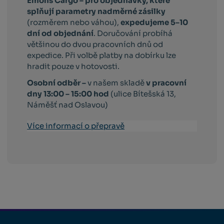
Emons Cargo –
pro objednávky, které
splňují parametry nadměrné zásilky
(rozměrem nebo váhou),
expedujeme 5–10
dní od objednání
. Doručování probíhá
většinou do dvou pracovních dnů od
expedice. Při volbě platby na dobírku lze
hradit pouze v hotovosti.
Osobní odběr –
v našem skladě
v pracovní
dny 13:00 – 15:00 hod
(ulice Bítešská 13,
Náměšť nad Oslavou)
Více informací o přepravě