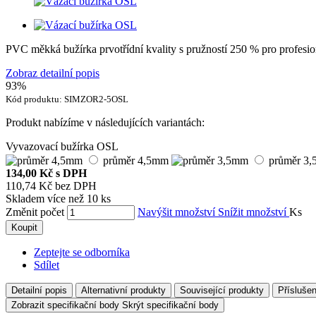
PVC měkká bužírka prvotřídní kvality s pružností 250 % pro profesion
Zobraz detailní popis
93%
Kód produktu:
SIMZOR2-5OSL
Produkt nabízíme v následujících variantách:
Vyvazovací bužírka OSL
průměr 4,5mm
průměr 3
134,00 Kč
s DPH
110,74 Kč
bez DPH
Skladem více než 10 ks
Změnit počet
Navýšit množství
Snížit množství
Ks
Koupit
Zeptejte se odborníka
Sdílet
Detailní popis
Alternativní produkty
Související produkty
Příslušen
Zobrazit specifikační body
Skrýt specifikační body