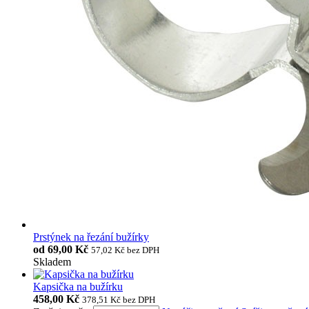
Prstýnek na řezání bužírky
od
69,00 Kč
57,02 Kč
bez DPH
Skladem
Kapsička na bužírku
458,00 Kč
378,51 Kč
bez DPH