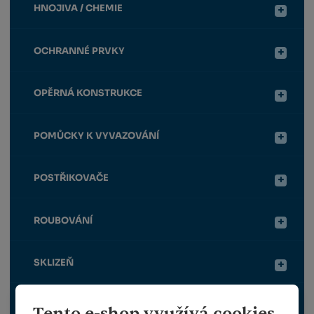
HNOJIVA / CHEMIE
OCHRANNÉ PRVKY
OPĚRNÁ KONSTRUKCE
POMŮCKY K VYVAZOVÁNÍ
POSTŘIKOVAČE
ROUBOVÁNÍ
SKLIZEŇ
TRAVNÍ OSIVO
Tento e-shop využívá cookies