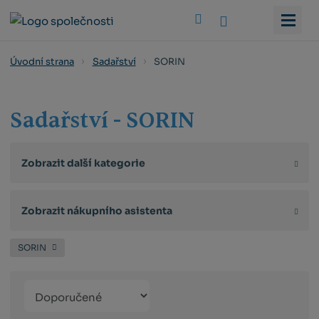
Vyhledat
SORIN
Úvodní strana
Sadařství
Sadařství - SORIN
Zobrazit další kategorie
Zobrazit nákupního asistenta
SORIN
Řazení
Obrázkový
Tabulko
Řá
produktů
výpis
výpis
výp