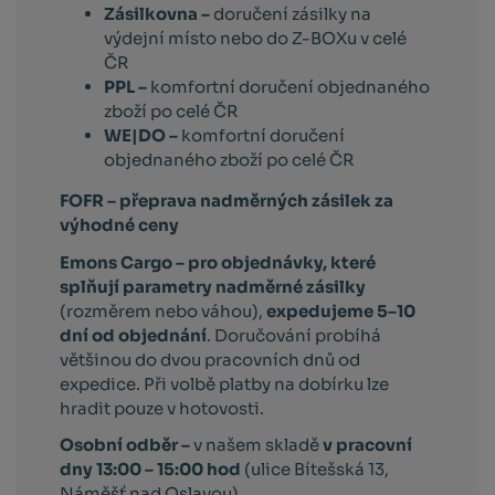
Zásilkovna –
doručení zásilky na
výdejní místo nebo do Z-BOXu v celé
ČR
PPL –
komfortní doručení objednaného
zboží po celé ČR
WE|DO –
komfortní doručení
objednaného zboží po celé ČR
FOFR – přeprava nadměrných zásilek za
výhodné ceny
Emons Cargo –
pro objednávky, které
splňují parametry nadměrné zásilky
(rozměrem nebo váhou),
expedujeme 5–10
dní od objednání
. Doručování probíhá
většinou do dvou pracovních dnů od
expedice. Při volbě platby na dobírku lze
hradit pouze v hotovosti.
Osobní odběr –
v našem skladě
v pracovní
dny 13:00 – 15:00 hod
(ulice Bítešská 13,
Náměšť nad Oslavou)