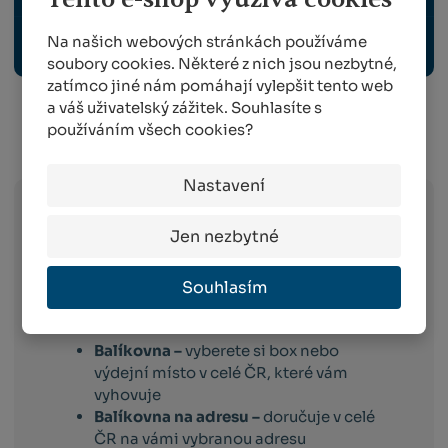
Na našich webových stránkách používáme
OCHRANNÉ PRACOVNÍ POMŮCKY
soubory cookies. Některé z nich jsou nezbytné,
zatímco jiné nám pomáhají vylepšit tento web
a váš uživatelský zážitek. Souhlasíte s
používáním všech cookies?
Info o přepravě:
Nastavení
Zboží
skladem expedujeme následující
Jen nezbytné
pracovní den po dni
, ve kterém objednávku
obdržíme. Doručování pak probíhá
Souhlasím
následující pracovní den po dni expedici.
Toto platí pro dopravce:
Balíkovna –
vyberete si box nebo
výdejní místo v celé ČR, které vám
vyhovuje
Balíkovna na adresu –
doručuje v celé
ČR na vámi vybranou adresu