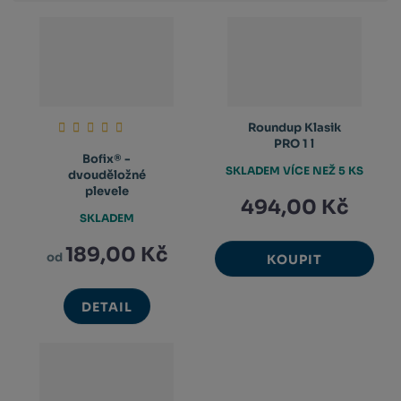
Roundup Klasik
PRO 1 l
Bofix® -
SKLADEM VÍCE NEŽ 5 KS
dvouděložné
plevele
494,00 Kč
SKLADEM
189,00 Kč
od
KOUPIT
DETAIL