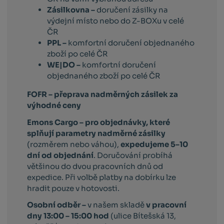
Zásilkovna –
doručení zásilky na
výdejní místo nebo do Z-BOXu v celé
ČR
PPL –
komfortní doručení objednaného
zboží po celé ČR
WE|DO –
komfortní doručení
objednaného zboží po celé ČR
FOFR – přeprava nadměrných zásilek za
výhodné ceny
Emons Cargo –
pro objednávky, které
splňují parametry nadměrné zásilky
(rozměrem nebo váhou),
expedujeme 5–10
dní od objednání
. Doručování probíhá
většinou do dvou pracovních dnů od
expedice. Při volbě platby na dobírku lze
hradit pouze v hotovosti.
Osobní odběr –
v našem skladě
v pracovní
dny 13:00 – 15:00 hod
(ulice Bítešská 13,