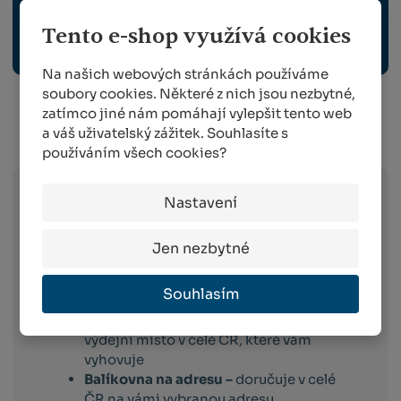
Tento e-shop využívá cookies
OCHRANNÉ PRACOVNÍ POMŮCKY
Na našich webových stránkách používáme
soubory cookies. Některé z nich jsou nezbytné,
zatímco jiné nám pomáhají vylepšit tento web
a váš uživatelský zážitek. Souhlasíte s
Info o přepravě:
používáním všech cookies?
Nastavení
Zboží
skladem expedujeme následující
pracovní den po dni
, ve kterém objednávku
Jen nezbytné
obdržíme. Doručování pak probíhá
následující pracovní den po dni expedici.
Toto platí pro dopravce:
Souhlasím
Balíkovna –
vyberete si box nebo
výdejní místo v celé ČR, které vám
vyhovuje
Balíkovna na adresu –
doručuje v celé
ČR na vámi vybranou adresu