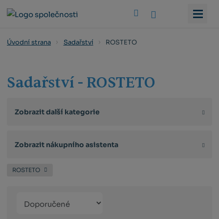
Vyhledat
ROSTETO
Úvodní strana
Sadařství
Sadařství - ROSTETO
Zobrazit další kategorie
Zobrazit nákupního asistenta
ROSTETO
Řazení
Obrázkový
Tabulko
Řá
produktů
výpis
výpis
výp