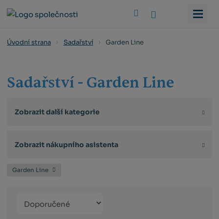
Vyhledat
Garden Line
Úvodní strana
Sadařství
Sadařství - Garden Line
Zobrazit další kategorie
Zobrazit nákupního asistenta
Garden Line
Řazení
Obrázkový
Tabulko
Řá
produktů
výpis
výpis
výp