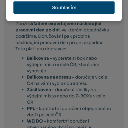
Info o přepravě:
Souhlasím
Zboží
skladem expedujeme následující
pracovní den po dni
, ve kterém objednávku
obdržíme. Doručování pak probíhá
následující pracovní den po dni expedici.
Toto platí pro dopravce:
Balíkovna –
vyberete si box nebo
výdejní místo v celé ČR, které vám
vyhovuje
Balíkovna na adresu –
doručuje v celé
ČR na vámi vybranou adresu
Zásilkovna –
doručení zásilky na
výdejní místo nebo do Z-BOXu v celé
ČR
PPL –
komfortní doručení objednaného
zboží po celé ČR
WE|DO –
komfortní doručení
objednaného zboží po celé ČR