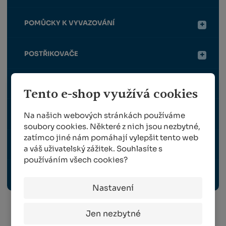
POMŮCKY K VYVAZOVÁNÍ
POSTŘIKOVAČE
ROUBOVÁNÍ
Tento e-shop využívá cookies
SKLIZEŇ
Na našich webových stránkách používáme
soubory cookies. Některé z nich jsou nezbytné,
zatímco jiné nám pomáhají vylepšit tento web
TRAVNÍ OSIVO
a váš uživatelský zážitek. Souhlasíte s
používáním všech cookies?
OCHRANNÉ PRACOVNÍ POMŮCKY
Nastavení
Jen nezbytné