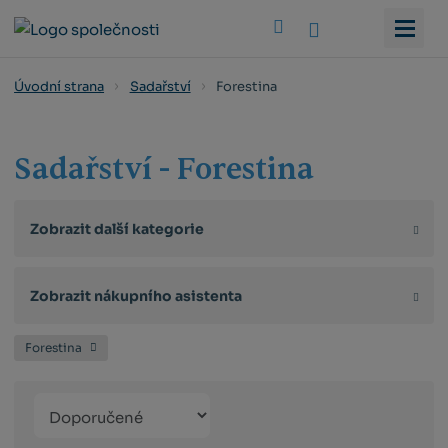
Vyhledat
Forestina
Úvodní strana
Sadařství
Sadařství - Forestina
Zobrazit další kategorie
Zobrazit nákupního asistenta
Forestina
Řazení
Obrázkový
Tabulko
Řá
produktů
výpis
výpis
výp