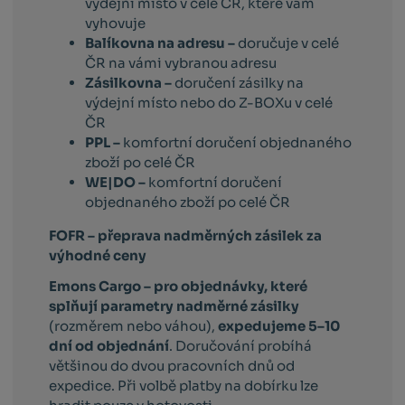
výdejní místo v celé ČR, které vám
vyhovuje
Balíkovna na adresu –
doručuje v celé
ČR na vámi vybranou adresu
Zásilkovna –
doručení zásilky na
výdejní místo nebo do Z-BOXu v celé
ČR
PPL –
komfortní doručení objednaného
zboží po celé ČR
WE|DO –
komfortní doručení
objednaného zboží po celé ČR
FOFR – přeprava nadměrných zásilek za
výhodné ceny
Emons Cargo –
pro objednávky, které
splňují parametry nadměrné zásilky
(rozměrem nebo váhou),
expedujeme 5–10
dní od objednání
. Doručování probíhá
většinou do dvou pracovních dnů od
expedice. Při volbě platby na dobírku lze