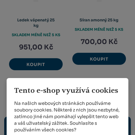
Ledek vápenatý 25
Síran amonný 25 kg
kg
SKLADEM MÉNĚ NEŽ 5 KS
SKLADEM MÉNĚ NEŽ 5 KS
700,00 Kč
951,00 Kč
KOUPIT
KOUPIT
Tento e-shop využívá cookies
1
2
3
Na našich webových stránkách používáme
Sadařství
soubory cookies. Některé z nich jsou nezbytné,
zatímco jiné nám pomáhají vylepšit tento web
a váš uživatelský zážitek. Souhlasíte s
ELEKTRICKÉ NÁŘADÍ
používáním všech cookies?