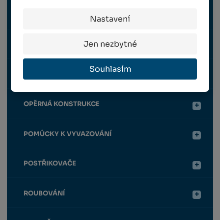
RUČNÍ NÁŘADÍ
Nastavení
Jen nezbytné
HNOJIVA / CHEMIE
Souhlasím
OCHRANNÉ PRVKY
OPĚRNÁ KONSTRUKCE
POMŮCKY K VYVAZOVÁNÍ
POSTŘIKOVAČE
ROUBOVÁNÍ