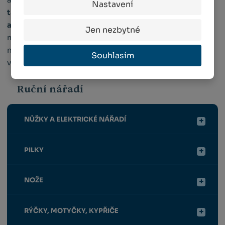
Nastavení
také jak zajistit zdravý růst pěstovaných plodin
a ochranu proti škůdcům
. Veškeré objednané zboží si
Jen nezbytné
můžete vyzvednout osobně na naší pobočce v Náměšti
nad Oslavou nebo vám je zašleme kurýrní službou až do
Souhlasím
vaší firmy.
Ruční nářadí
NŮŽKY A ELEKTRICKÉ NÁŘADÍ
PILKY
NOŽE
RÝČKY, MOTYČKY, KYPŘIČE