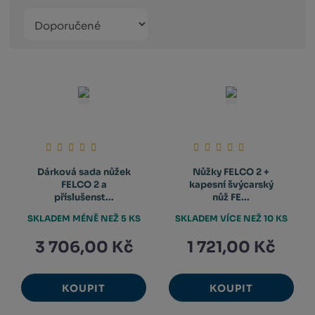
Řazení
Obrázkový
Tabulko
Řá
produktů
výpis
výpis
výp
Dárková sada nůžek
Nůžky FELCO 2 +
FELCO 2 a
kapesní švýcarský
příslušenst...
nůž FE...
SKLADEM MÉNĚ NEŽ 5 KS
SKLADEM VÍCE NEŽ 10 KS
3 706,00 Kč
1 721,00 Kč
KOUPIT
KOUPIT