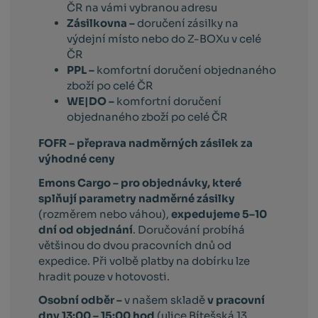
ČR na vámi vybranou adresu
Zásilkovna –
doručení zásilky na
výdejní místo nebo do Z-BOXu v celé
ČR
PPL –
komfortní doručení objednaného
zboží po celé ČR
WE|DO –
komfortní doručení
objednaného zboží po celé ČR
FOFR – přeprava nadměrných zásilek za
výhodné ceny
Emons Cargo –
pro objednávky, které
splňují parametry nadměrné zásilky
(rozměrem nebo váhou),
expedujeme 5–10
dní od objednání
. Doručování probíhá
většinou do dvou pracovních dnů od
expedice. Při volbě platby na dobírku lze
hradit pouze v hotovosti.
Osobní odběr –
v našem skladě
v pracovní
dny 13:00 – 15:00 hod
(ulice Bítešská 13,