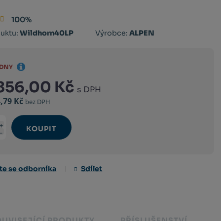
100%
Kód
uktu:
Wildhorn40LP
Výrobce:
ALPEN
výrobce:
810151961514
TÝDNY
 856,00 Kč
s DPH
4,79 Kč
bez DPH
KOUPIT
Navýšit
t
Snížit
množství
množství
te se odborníka
Sdílet
OUVISEJÍCÍ PRODUKTY
PŘÍSLUŠENSTVÍ