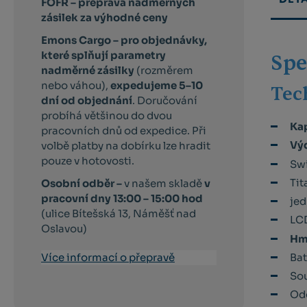
FOFR – přeprava nadměrných
zásilek za výhodné ceny
Emons Cargo –
pro objednávky,
které splňují parametry
Spe
nadměrné zásilky
(rozměrem
nebo váhou),
expedujeme 5–10
Tec
dní od objednání
. Doručování
probíhá většinou do dvou
Kap
pracovních dnů od expedice. Při
Výd
volbě platby na dobírku lze hradit
pouze v hotovosti.
Swi
Tit
Osobní odběr –
v našem skladě
v
pracovní dny 13:00 – 15:00 hod
jed
(ulice Bítešská 13, Náměšť nad
LCD
Oslavou)
Hmo
Bat
Více informací o přepravě
Sou
Odo