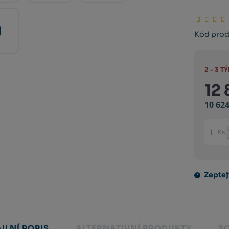
Kód prod
2 - 3 
12
10 62
Ks
Změni
počet
Zeptej
ILNÍ POPIS
ALTERNATIVNÍ PRODUKTY
S