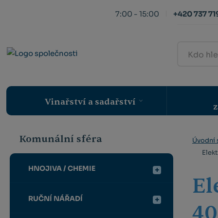
7:00 - 15:00
+420 737 719
Kdo
hledá,
ten
najde
Vinařství a sadařství
z
Komunální sféra
Úvodní 
Elekt
HNOJIVA / CHEMIE
El
RUČNÍ NÁŘADÍ
40