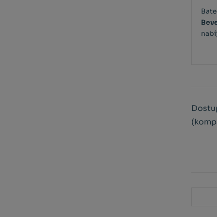
Bate
Beve
nabí
Dostup
(kompa