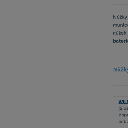
Nůžky
munice
nůžek.
bater
Nůžky
WIL
(2 b
popr
imbu