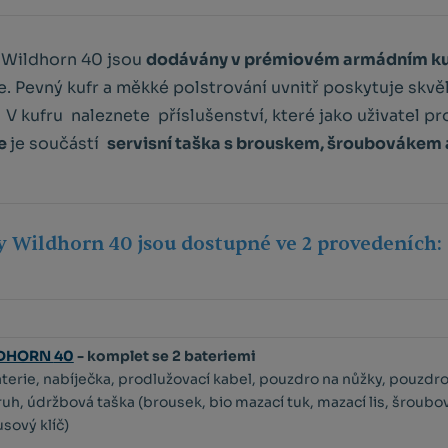
 Wildhorn 40 jsou
dodávány v prémiovém armádním ku
. Pevný kufr a měkké polstrování uvnitř poskytuje skvě
 V kufru naleznete příslušenství, které jako uživatel pr
ie
je součástí
servisní taška s brouskem, šroubovákem a
 Wildhorn 40 jsou dostupné ve 2 provedeních:
DHORN
40
- komplet se 2 bateriemi
aterie, nabíječka, prodlužovací kabel, pouzdro na nůžky, pouzdro
uh, údržbová taška (brousek, bio mazací tuk, mazací lis, šroubová
sový klíč)