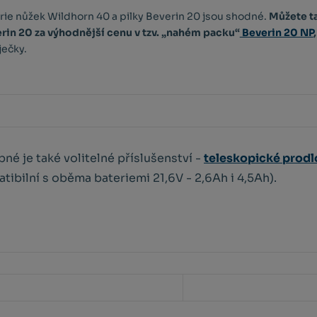
rie nůžek Wildhorn 40 a pilky Beverin 20 jsou shodné.
Můžete ta
rin 20 za výhodnější cenu v tzv. „nahém packu“
Beverin 20 NP
,
ječky.
né je také volitelné příslušenství -
teleskopické prodlo
tibilní s oběma bateriemi 21,6V - 2,6Ah i 4,5Ah).