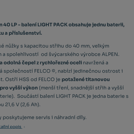
 40 LP - balení LIGHT PACK obsahuje jednu baterii,
u a příslušenství.
ké nůžky s kapacitou střihu do 40 mm, velkým
 a spolehlivostí od švýcarského výrobce ALPEN.
 a odolná čepel z rychlořezné oceli
navržená a
 společností FELCO ©, nabízí jedinečnou ostrost i
st. Ostří HSS od FELCO je
potažené titanovou
pro vyšší výkon
(menší tření, snadnější střih a vyšší
terie). Součástí balení LIGHT PACK je jedna baterie s
u 21,6 V (2,6 Ah).
 poskytujeme servis i náhradní díly.
ailní popis