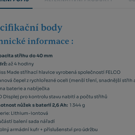
cifikační body
hnické informace :
acita střihu do 40 mm
rž:
až 4 hodiny
ss Made stříhací hlavice vyrobená společností FELCO
anová čepel z rychlořezné oceli (menší tření, snadnější střih a
na baterie a nabíječka
 Displej pro kontrolu stavu nabití a počtu střihů
tnost nůžek s baterií 2,6 Ah:
1 344 g
erie: Lithium-iontová
částí balení sada nářadí
lný armádní kufr + příslušenství pro údržbu