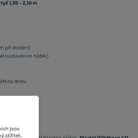
tyč 1,35 – 2,10 m
im při dodání)
atel nastavením nůžek)
rátkou dobu
ich jsou
ý zážitek.
ornět, je stříhací hlavice nůžek.
Model Wildhorn 40