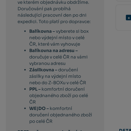
ve kterém objednávku obdržíme.
Doručování pak probíhá
následující pracovní den po dni
expedici. Toto platí pro dopravce:
Balíkovna –
vyberete si box
nebo výdejní místo v celé
ČR, které vám vyhovuje
Balíkovna na adresu –
doručuje v celé ČR na vámi
vybranou adresu
Zásilkovna –
doručení
zásilky na výdejní místo
nebo do Z-BOXu v celé ČR
PPL –
komfortní doručení
objednaného zboží po celé
ČR
WE|DO –
komfortní
doručení objednaného zboží
po celé ČR
DETA