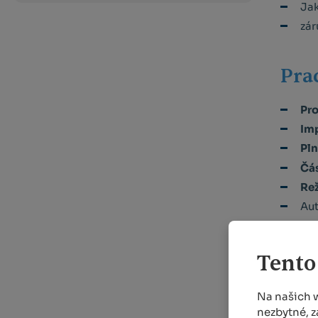
Jak
zár
Pra
Pro
Imp
Pln
Čás
Re
Aut
Tento
Deta
Na našich 
nezbytné, z
Další 