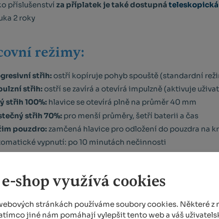
o příslušenství
za příplatek je také dostupná
teleskopická 
uka 2 roky
covní režimy:
gresivní střih:
ostří kopíruje pohyb spouště (standardní rež
ulzní střih:
ostří se zavírá a otevírá impulzně (aktivuje uživ
ý střih 100%:
hlavice se otevírá plně na průměr 40 mm
tečný střih 70%:
pro menší průměry, šetří baterii a čas
žim pouzdro:
zamčená hlavice pro odložení do pouzdra na k
omatické vypnutí: po 10 minutách nečinnosti
 e-shop využívá cookies
ilní popis
webových stránkách používáme soubory cookies. Některé z n
atímco jiné nám pomáhají vylepšit tento web a váš uživatelsk
ojedinělostí, u které by profesionální uživatelé měli zpoz