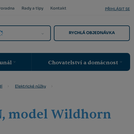
Poradna
Rady a tipy
Kontakt
PŘIHLÁSIT SE
RYCHLÁ OBJEDNÁVKA
unál
Chovatelství a domácnost
dí
Elektrické nůžky
N, model Wildhorn