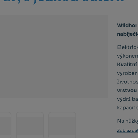
Wildhorn
nabíječk
Elektric
výkonem
Kvalitní
vyrobená
životno
vrstvou 
výdrž ba
kapacito
Na nůžky
Zobraz det