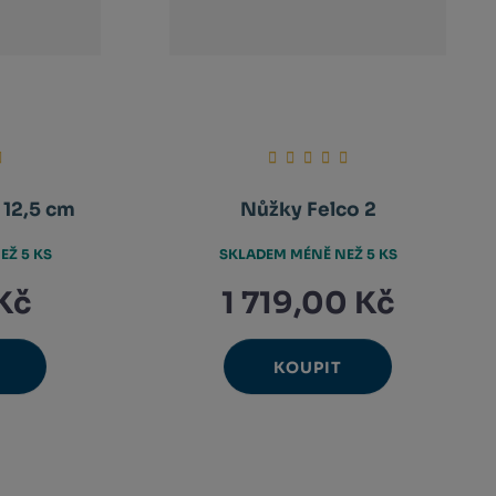
 12,5 cm
Nůžky Felco 2
EŽ 5 KS
SKLADEM MÉNĚ NEŽ 5 KS
Kč
1 719,00 Kč
KOUPIT
Ks
avýšit
Navýšit
nit
Změnit
ížit
Snížit
nožství
množství
et
počet
nožství
množství