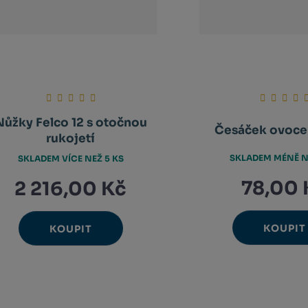
Nůžky Felco 12 s otočnou
Česáček ovoce
rukojetí
SKLADEM MÉNĚ N
SKLADEM VÍCE NEŽ 5 KS
78,00 
2 216,00 Kč
KOUPIT
KOUPIT
Ks
Ks
N
Navýšit
Změ
Změnit
Sn
Snížit
m
množství
poč
počet
m
množství