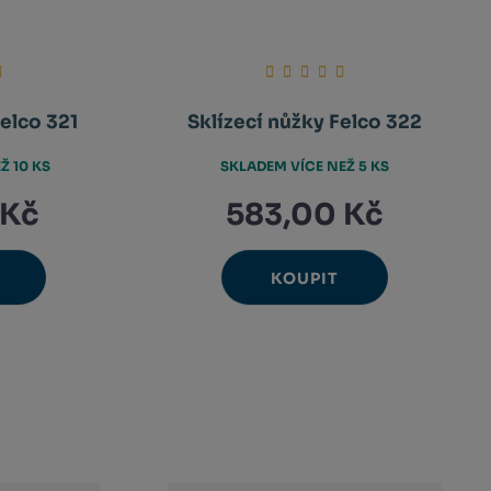
Felco 321
Sklízecí nůžky Felco 322
Ž 10 KS
SKLADEM VÍCE NEŽ 5 KS
 Kč
583,00 Kč
KOUPIT
Ks
avýšit
Navýšit
nit
Změnit
ížit
Snížit
nožství
množství
et
počet
nožství
množství