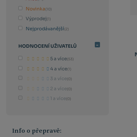
Novinka
(10)
Výprodej
(1)
Nejprodávanější
(2)
HODNOCENÍ UŽIVATELŮ
5 a více
(53)
4 a více
(1)
3 a více
(0)
2 a více
(0)
1 a více
(0)
Info o přepravě: