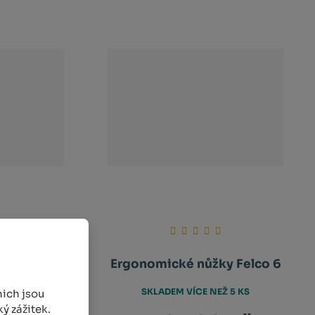
Felco 310
Ergonomické nůžky Felco 6
EŽ 5 KS
SKLADEM VÍCE NEŽ 5 KS
ich jsou
ý zážitek.