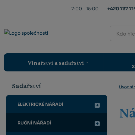
7:00 - 15:00
+420 737 719
Kdo
hledá,
ten
najde
Vinařství a sadařství
z
Sadařství
Úvodní 
ELEKTRICKÉ NÁŘADÍ
Ná
RUČNÍ NÁŘADÍ