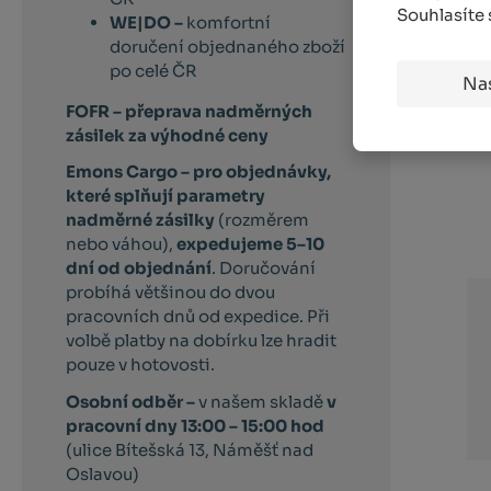
Souhlasíte
WE|DO –
komfortní
doručení objednaného zboží
po celé ČR
Na
FOFR – přeprava nadměrných
zásilek za výhodné ceny
Emons Cargo –
pro objednávky,
které splňují parametry
nadměrné zásilky
(rozměrem
nebo váhou),
expedujeme 5–10
dní od objednání
. Doručování
probíhá většinou do dvou
pracovních dnů od expedice. Při
volbě platby na dobírku lze hradit
pouze v hotovosti.
Osobní odběr –
v našem skladě
v
pracovní dny 13:00 – 15:00 hod
(ulice Bítešská 13, Náměšť nad
Oslavou)