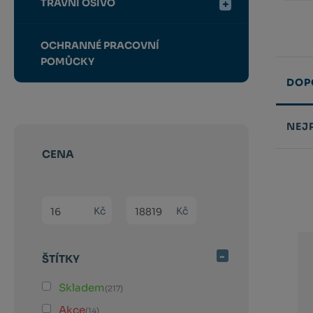
TRAVNÍ OSIVO
OCHRANNÉ PRACOVNÍ
POMŮCKY
DOP
NEJ
CENA
Řazení
produk
Min. hodnota
Max. hodnota
Kč
Kč
ŠTÍTKY
Skladem
(217)
Akce
(14)