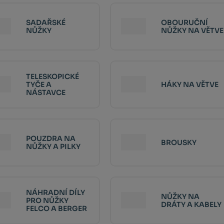
SADAŘSKÉ
OBOURUČNÍ
NŮŽKY
NŮŽKY NA VĚTVE
TELESKOPICKÉ
TYČE A
HÁKY NA VĚTVE
NÁSTAVCE
POUZDRA NA
BROUSKY
NŮŽKY A PILKY
NÁHRADNÍ DÍLY
NŮŽKY NA
PRO NŮŽKY
DRÁTY A KABELY
FELCO A BERGER