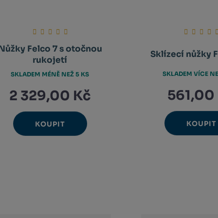
Nůžky Felco 7 s otočnou
Sklízecí nůžky 
rukojetí
SKLADEM VÍCE NE
SKLADEM MÉNĚ NEŽ 5 KS
561,00
2 329,00 Kč
KOUPIT
KOUPIT
Ks
Ks
N
Navýšit
Změ
Změnit
Sn
Snížit
m
množství
poč
počet
m
množství