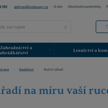
 191
eshop@oslavan.cz
O nás
Obchodní podmínky
VYHLEDAT
Zahradnictví a
Lesnictví a kom
ahrádkářství
Ruční nářadí
strana
Sadařství
řadí na míru vaší ruc