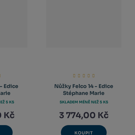
- Edice
Nůžky Felco 14 - Edice
arie
Stéphane Marie
EŽ 5 KS
SKLADEM MÉNĚ NEŽ 5 KS
0 Kč
3 774,00 Kč
KOUPIT
Ks
avýšit
Navýšit