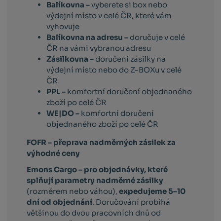
Balíkovna –
vyberete si box nebo
výdejní místo v celé ČR, které vám
vyhovuje
Balíkovna na adresu –
doručuje v celé
ČR na vámi vybranou adresu
Zásilkovna –
doručení zásilky na
výdejní místo nebo do Z-BOXu v celé
ČR
PPL –
komfortní doručení objednaného
zboží po celé ČR
WE|DO –
komfortní doručení
objednaného zboží po celé ČR
FOFR – přeprava nadměrných zásilek za
výhodné ceny
Emons Cargo –
pro objednávky, které
splňují parametry nadměrné zásilky
(rozměrem nebo váhou),
expedujeme 5–10
dní od objednání
. Doručování probíhá
většinou do dvou pracovních dnů od