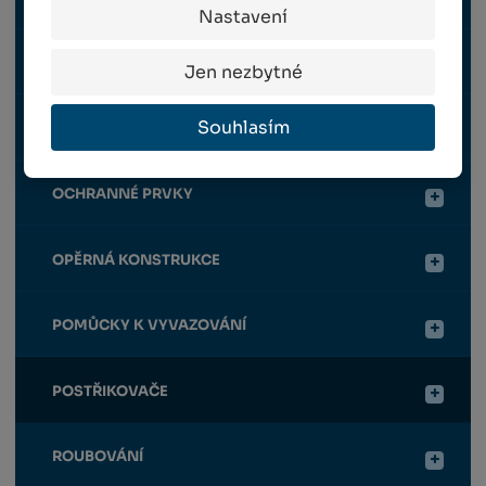
Nastavení
RUČNÍ NÁŘADÍ
Jen nezbytné
Souhlasím
HNOJIVA / CHEMIE
OCHRANNÉ PRVKY
OPĚRNÁ KONSTRUKCE
POMŮCKY K VYVAZOVÁNÍ
POSTŘIKOVAČE
ROUBOVÁNÍ