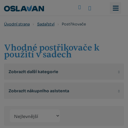
Vyhledat
Postřikovače
Úvodní strana
Sadařství
Vhodné postřikovače k
použití v sadech
Zobrazit další kategorie
Zobrazit nákupního asistenta
Řazení
Obrázkový
Tabulko
Řá
produktů
výpis
výpis
výp