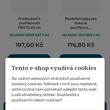
Prodloužení k
Flexibilní tryska pro
postřikovači
tlakové
MESTO 45 cm
postřikova...
SKLADEM MÉNĚ NEŽ 5 KS
SKLADEM VÍCE NEŽ 5 KS
197,00 Kč
176,80 Kč
KOUPIT
KOUPIT
Tento e-shop využívá cookies
Na našich webových stránkách používáme
1
2
3
4
5
...
8
soubory cookies. Některé z nich jsou nezbytné,
zatímco jiné nám pomáhají vylepšit tento web
Sadařství
a váš uživatelský zážitek. Souhlasíte s
používáním všech cookies?
ELEKTRICKÉ NÁŘADÍ