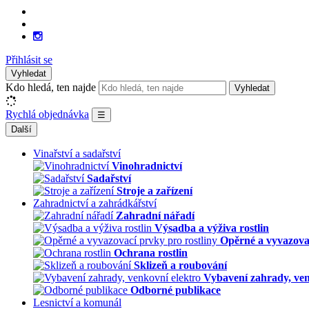
Přihlásit se
Vyhledat
Kdo hledá, ten najde
Vyhledat
Rychlá objednávka
☰
Další
Vinařství a sadařství
Vinohradnictví
Sadařství
Stroje a zařízení
Zahradnictví a zahrádkářství
Zahradní nářadí
Výsadba a výživa rostlin
Opěrné a vyvazovac
Ochrana rostlin
Sklizeň a roubování
Vybavení zahrady, ven
Odborné publikace
Lesnictví a komunál