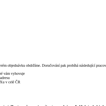
terém objednávku obdržíme. Doručování pak probíhá následující pracovn
eré vám vyhovuje
 adresu
BOXu v celé ČR