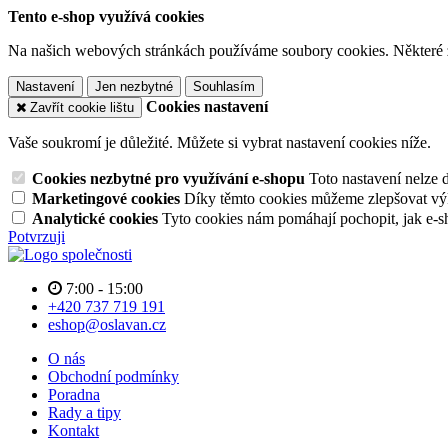
Tento e-shop využívá cookies
Na našich webových stránkách používáme soubory cookies. Některé z n
Nastavení
Jen nezbytné
Souhlasím
Cookies nastavení
Zavřít cookie lištu
Vaše soukromí je důležité. Můžete si vybrat nastavení cookies níže.
Cookies nezbytné pro využívání e-shopu
Toto nastavení nelze 
Marketingové cookies
Díky těmto cookies můžeme zlepšovat výko
Analytické cookies
Tyto cookies nám pomáhají pochopit, jak e-s
Potvrzuji
7:00 - 15:00
+420 737 719 191
eshop@oslavan.cz
O nás
Obchodní podmínky
Poradna
Rady a tipy
Kontakt