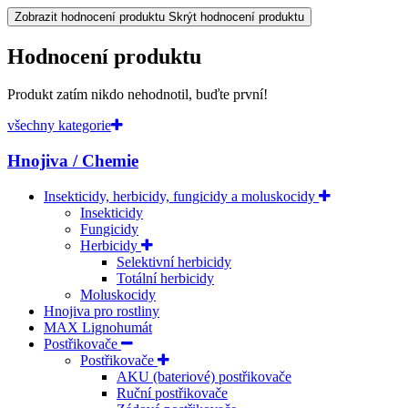
Zobrazit hodnocení produktu
Skrýt hodnocení produktu
Hodnocení produktu
Produkt zatím nikdo nehodnotil, buďte první!
všechny kategorie
Hnojiva / Chemie
Insekticidy, herbicidy, fungicidy a moluskocidy
Insekticidy
Fungicidy
Herbicidy
Selektivní herbicidy
Totální herbicidy
Moluskocidy
Hnojiva pro rostliny
MAX Lignohumát
Postřikovače
Postřikovače
AKU (bateriové) postřikovače
Ruční postřikovače