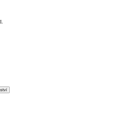
I.
ství