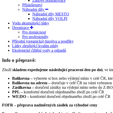
Zádové postřikovače
Příslušenství
Náhradní díly
Náhradní díly MESTO
Náhradní díly VOLPI
Vodu akumulující látky
Deratizace
Pro domácnost
Pro profesionály
Přírodní (organická) hnojiva a postřiky
Látky zlepšující kvalitu půdy
Ekologické čištění vody a odpadů
Info o přepravě:
Zboží
skladem expedujeme následující pracovní den po dni
, ve k
Balíkovna –
vyberete si box nebo výdejní místo v celé ČR, kt
Balíkovna na adresu –
doručuje v celé ČR na vámi vybranou
Zásilkovna –
doručení zásilky na výdejní místo nebo do Z-
PPL –
komfortní doručení objednaného zboží po celé ČR
WE|DO –
komfortní doručení objednaného zboží po celé ČR
FOFR – přeprava nadměrných zásilek za výhodné ceny