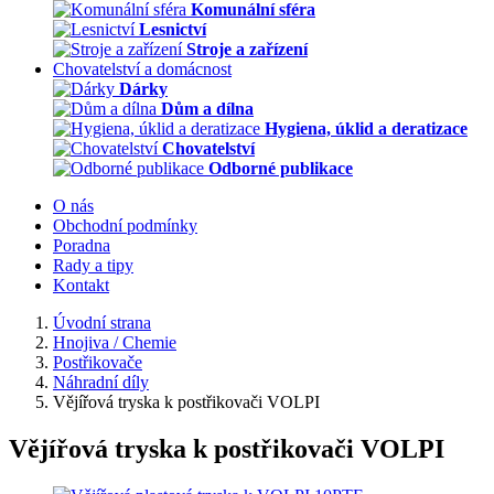
Komunální sféra
Lesnictví
Stroje a zařízení
Chovatelství a domácnost
Dárky
Dům a dílna
Hygiena, úklid a deratizace
Chovatelství
Odborné publikace
O nás
Obchodní podmínky
Poradna
Rady a tipy
Kontakt
Úvodní strana
Hnojiva / Chemie
Postřikovače
Náhradní díly
Vějířová tryska k postřikovači VOLPI
Vějířová tryska k postřikovači VOLPI