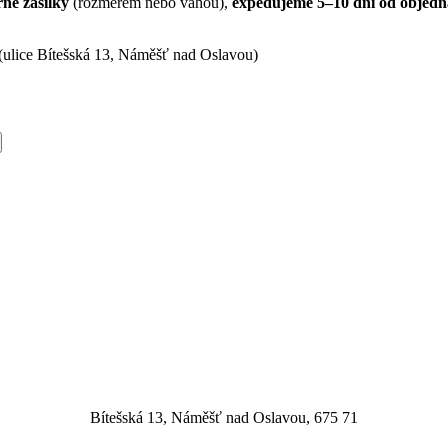
né zásilky
(rozměrem nebo váhou),
expedujeme 5–10 dní od objedn
(ulice Bítešská 13, Náměšť nad Oslavou)
Bítešská 13, Náměšť nad Oslavou, 675 71