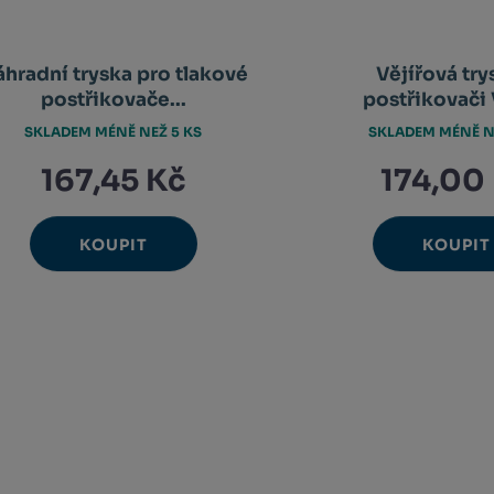
hradní tryska pro tlakové
Vějířová try
postřikovače...
postřikovači
SKLADEM MÉNĚ NEŽ 5 KS
SKLADEM MÉNĚ N
167,45 Kč
174,00
KOUPIT
KOUPIT
Ks
Ks
Navýšit
N
Změnit
Změ
Snížit
Sn
množství
m
počet
poč
množství
m