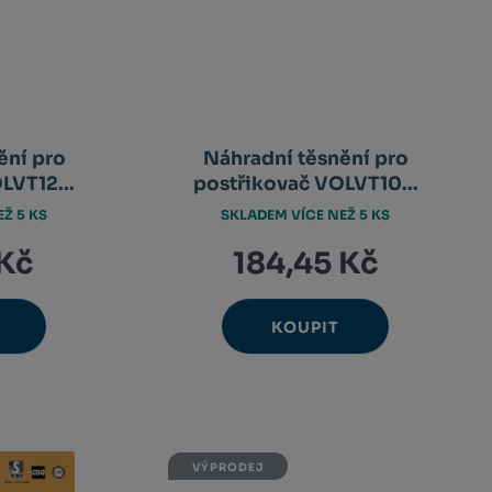
ění pro
Náhradní těsnění pro
LVT12...
postřikovač VOLVT10...
Ž 5 KS
SKLADEM VÍCE NEŽ 5 KS
 Kč
184,45 Kč
KOUPIT
Ks
avýšit
Navýšit
nit
Změnit
ížit
Snížit
nožství
množství
et
počet
nožství
množství
VÝPRODEJ