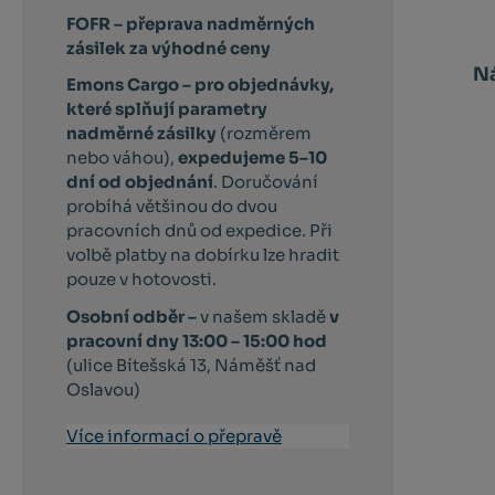
FOFR – přeprava nadměrných
zásilek za výhodné ceny
Ná
Emons Cargo –
pro objednávky,
které splňují parametry
nadměrné zásilky
(rozměrem
nebo váhou),
expedujeme 5–10
dní od objednání
. Doručování
probíhá většinou do dvou
pracovních dnů od expedice. Při
volbě platby na dobírku lze hradit
pouze v hotovosti.
Osobní odběr –
v našem skladě
v
pracovní dny 13:00 – 15:00 hod
(ulice Bítešská 13, Náměšť nad
Oslavou)
Více informací o přepravě