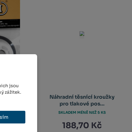
ich jsou
ý zážitek.
ění pro
Náhradní těsnící kroužky
L3350...
pro tlakové pos...
EŽ 5 KS
SKLADEM MÉNĚ NEŽ 5 KS
sím
 Kč
188,70 Kč