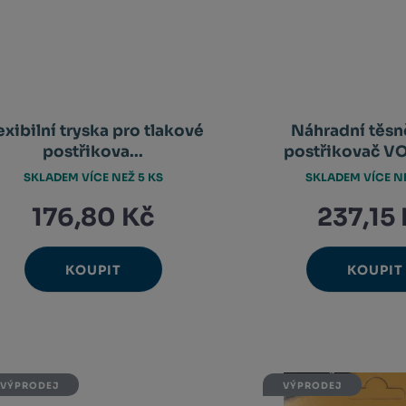
exibilní tryska pro tlakové
Náhradní těsn
postřikova...
postřikovač VO
SKLADEM VÍCE NEŽ 5 KS
SKLADEM VÍCE NE
176,80 Kč
237,15
KOUPIT
KOUPIT
Ks
Ks
Navýšit
N
Změnit
Změ
Snížit
Sn
množství
m
počet
poč
množství
m
VÝPRODEJ
VÝPRODEJ