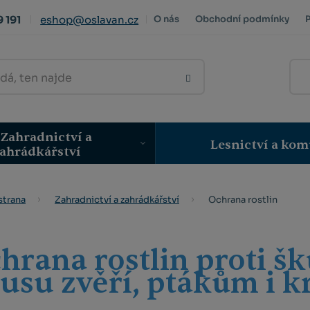
 191
eshop@oslavan.cz
O nás
Obchodní podmínky
VYHLEDAT
Zahradnictví a
Lesnictví a kom
ahrádkářství
Ochrana rostlin
strana
Zahradnictví a zahrádkářství
hrana rostlin proti 
usu zvěří, ptákům i 