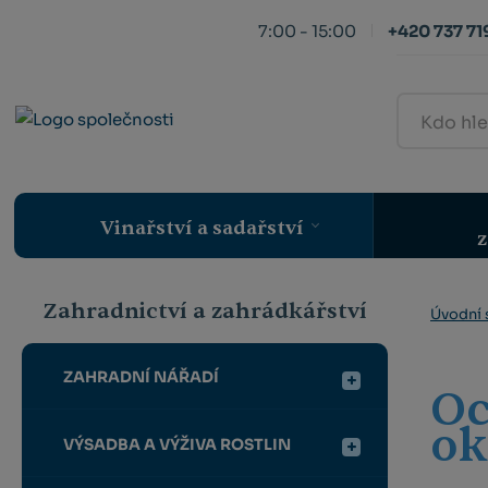
7:00 - 15:00
+420 737 719
Kdo
hledá,
ten
najde
Vinařství a sadařství
z
Zahradnictví a zahrádkářství
Úvodní 
ZAHRADNÍ NÁŘADÍ
Oc
ok
VÝSADBA A VÝŽIVA ROSTLIN