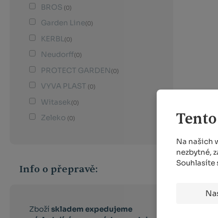
BROS
(0)
Garden Line
(0)
KERBL
(0)
Neudorff
(0)
PROTECT GARDEN
(0)
VYVA PLAST
(0)
Witasek
(0)
Tento
Zeleko
(0)
Na našich 
nezbytné, z
Souhlasíte
Info o přepravě:
Na
Zboží
skladem expedujeme