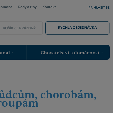
Poradna
Rady a tipy
Kontakt
PŘIHLÁSIT SE
RYCHLÁ OBJEDNÁVKA
KOŠÍK JE PRÁZDNÝ
unál
Chovatelství a domácnost
škůdcům, chorobám,
kroupám