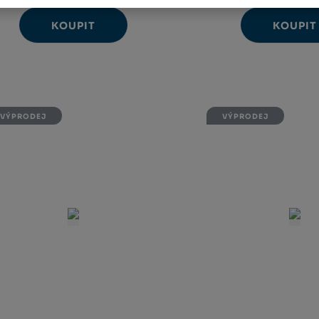
KOUPIT
KOUPIT
Ks
Ks
Navýšit
N
Změnit
Změ
Snížit
Sn
množství
m
počet
poč
množství
m
VÝPRODEJ
VÝPRODEJ