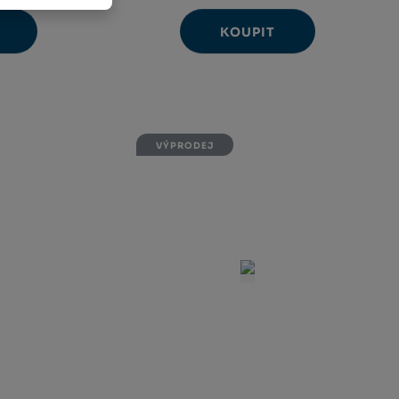
KOUPIT
Ks
avýšit
Navýšit
nit
Změnit
ížit
Snížit
nožství
množství
et
počet
nožství
množství
VÝPRODEJ