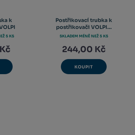
ska k
Postřikovací trubka k
 VOLPI
postřikovači VOLPI...
EŽ 5 KS
SKLADEM MÉNĚ NEŽ 5 KS
 Kč
244,00 Kč
KOUPIT
Ks
avýšit
Navýšit
nit
Změnit
ížit
Snížit
nožství
množství
et
počet
nožství
množství