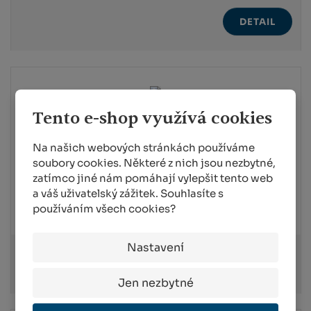
DETAIL
Tento e-shop využívá cookies
ZC120049
BOFIX® - DVOUDĚLOŽNÉ
Na našich webových stránkách používáme
PLEVELE
soubory cookies. Některé z nich jsou nezbytné,
SKLADEM
zatímco jiné nám pomáhají vylepšit tento web
a váš uživatelský zážitek. Souhlasíte s
156,20 Kč
používáním všech cookies?
od
189,00 Kč
Nastavení
DETAIL
Jen nezbytné