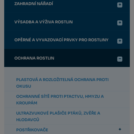
ZAHRADNÍ NÁŘADÍ
VÝSADBA A VÝŽIVA ROSTLIN
OPĚRNÉ A VYVAZOVACÍ PRVKY PRO ROSTLINY
OCHRANA ROSTLIN
PLASTOVÁ A ROZLOŽITELNÁ OCHRANA PROTI
OKUSU
OCHRANNÉ SÍTĚ PROTI PTACTVU, HMYZU A
KROUPÁM
ULTRAZVUKOVÉ PLAŠIČE PTÁKŮ, ZVĚŘE A
HLODAVCŮ
POSTŘIKOVAČE