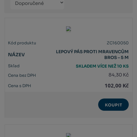
Obrázkový
Tabulko
Řá
produktů
výpis
výpis
výp
ZC160050
LEPOVÝ PÁS PROTI MRAVENCŮM
BROS – 5 M
SKLADEM VÍCE NEŽ 10 KS
84,30 Kč
102,00 Kč
KOUPIT