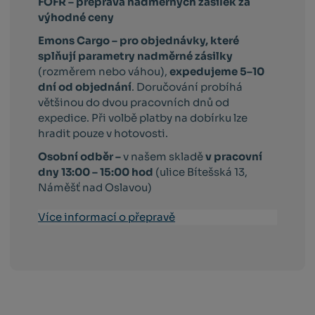
FOFR – přeprava nadměrných zásilek za
výhodné ceny
Emons Cargo –
pro objednávky, které
splňují parametry nadměrné zásilky
(rozměrem nebo váhou),
expedujeme 5–10
dní od objednání
. Doručování probíhá
většinou do dvou pracovních dnů od
expedice. Při volbě platby na dobírku lze
hradit pouze v hotovosti.
Osobní odběr –
v našem skladě
v pracovní
dny 13:00 – 15:00 hod
(ulice Bítešská 13,
Náměšť nad Oslavou)
Více informací o přepravě