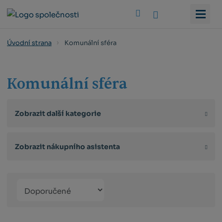
Vyhledat
Komunální sféra
Úvodní strana
Komunální sféra
Zobrazit další kategorie
Zobrazit nákupního asistenta
Řazení
Obrázkový
Tabulko
Řá
produktů
výpis
výpis
výp