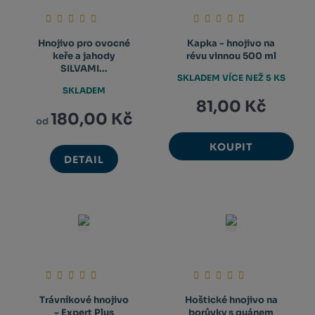
Hnojivo pro ovocné
Kapka - hnojivo na
keře a jahody
révu vinnou 500 ml
SILVAMI...
SKLADEM VÍCE NEŽ 5 KS
SKLADEM
81,00 Kč
180,00 Kč
od
KOUPIT
DETAIL
Trávníkové hnojivo
Hoštické hnojivo na
- Expert Plus
borůvky s guánem