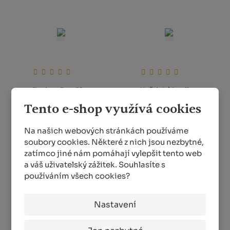
Desimo Duo Plus
Hoštické hnojivo
chrání před slimáky
guáno 500 ml
Tento e-shop využívá cookies
a pl...
SKLADEM MÉNĚ NEŽ 5 KS
SKLADEM
Na našich webových stránkách používáme
154,00 Kč
soubory cookies. Některé z nich jsou nezbytné,
259,00 Kč
od
zatímco jiné nám pomáhají vylepšit tento web
a váš uživatelský zážitek. Souhlasíte s
KOUPIT
DETAIL
používáním všech cookies?
Nastavení
1
2
3
4
5
...
49