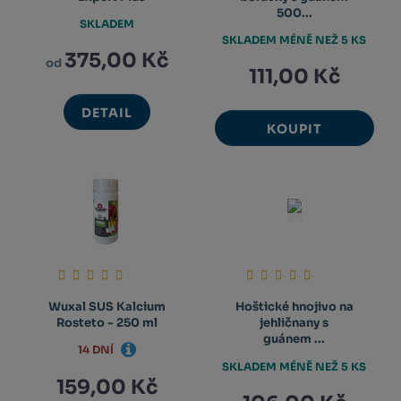
500...
SKLADEM
SKLADEM MÉNĚ NEŽ 5 KS
375,00 Kč
od
111,00 Kč
DETAIL
KOUPIT
Wuxal SUS Kalcium
Hoštické hnojivo na
Rosteto - 250 ml
jehličnany s
guánem ...
14 DNÍ
SKLADEM MÉNĚ NEŽ 5 KS
159,00 Kč