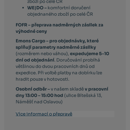
zboží po celé ČR
WE|DO –
komfortní doručení
objednaného zboží po celé ČR
FOFR – přeprava nadměrných zásilek za
výhodné ceny
Emons Cargo –
pro objednávky, které
splňují parametry nadměrné zásilky
(rozměrem nebo váhou),
expedujeme 5–10
dní od objednání
. Doručování probíhá
většinou do dvou pracovních dnů od
expedice. Při volbě platby na dobírku lze
hradit pouze v hotovosti.
Osobní odběr –
v našem skladě
v pracovní
dny 13:00 – 15:00 hod
(ulice Bítešská 13,
Náměšť nad Oslavou)
Více informací o přepravě