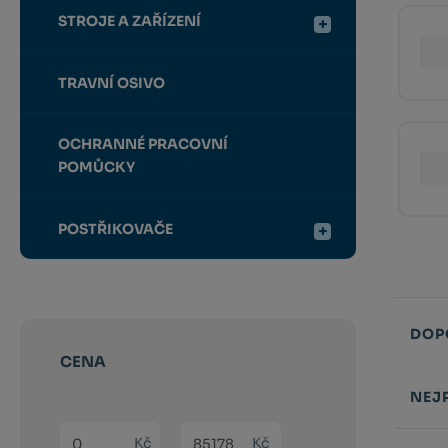
STROJE A ZAŘÍZENÍ
TRAVNÍ OSIVO
OCHRANNÉ PRACOVNÍ
POMŮCKY
POSTŘIKOVAČE
DOP
CENA
NEJ
Min. hodnota
Max. hodnota
Řazení
Kč
Kč