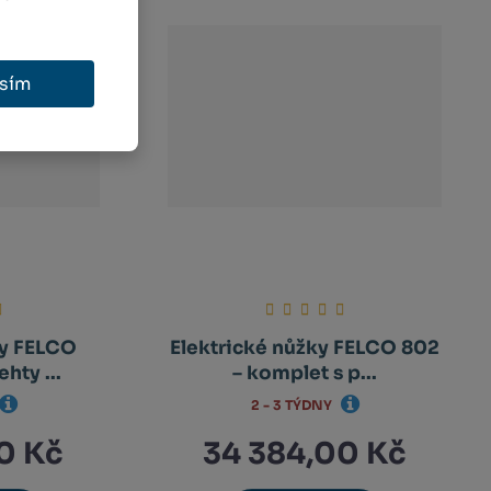
sím
ky FELCO
Elektrické nůžky FELCO 802
hty ...
– komplet s p...
2 - 3 TÝDNY
0 Kč
34 384,00 Kč