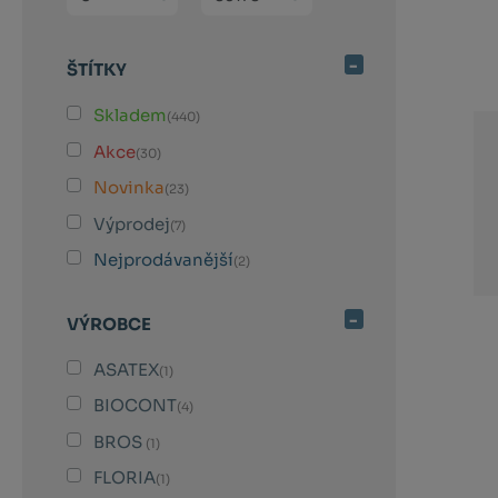
produk
ŠTÍTKY
Skladem
(440)
Akce
(30)
Novinka
(23)
Výprodej
(7)
Nejprodávanější
(2)
VÝROBCE
ASATEX
(1)
BIOCONT
(4)
BROS
(1)
FLORIA
(1)