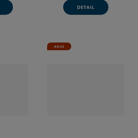
DETAIL
avýšit
nit
ížit
nožství
et
nožství
AKCE