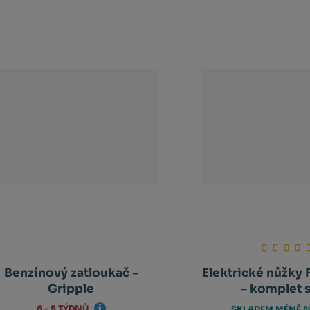
tů
Benzínový zatloukač -
Elektrické nůžky
Gripple
– komplet s 
6 - 8 TÝDNŮ
SKLADEM MÉNĚ N