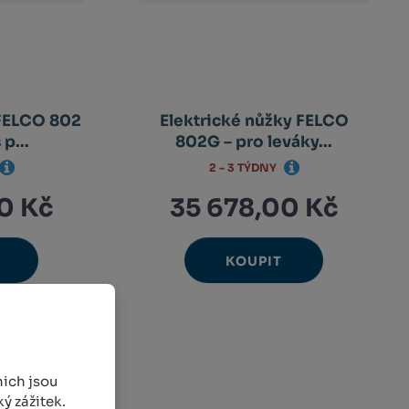
 FELCO 802
Elektrické nůžky FELCO
p...
802G – pro leváky...
2 - 3 TÝDNY
0 Kč
35 678,00 Kč
KOUPIT
Ks
avýšit
Navýšit
nit
Změnit
ížit
Snížit
nožství
množství
et
počet
nožství
množství
ich jsou
ý zážitek.