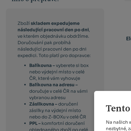
Zboží
skladem expedujeme
následující pracovní den po dni
,
ve kterém objednávku obdržíme.
E
Doručování pak probíhá
následující pracovní den po dni
expedici. Toto platí pro dopravce:
Balíkovna –
vyberete si box
nebo výdejní místo v celé
ČR, které vám vyhovuje
Balíkovna na adresu –
doručuje v celé ČR na vámi
vybranou adresu
Zásilkovna –
doručení
Tento
zásilky na výdejní místo
nebo do Z-BOXu v celé ČR
Na našich 
PPL –
komfortní doručení
nezbytné, z
objednaného zboží po celé