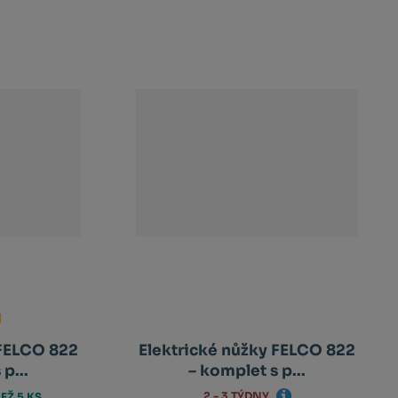
 FELCO 822
Elektrické nůžky FELCO 822
p...
– komplet s p...
2 - 3 TÝDNY
EŽ 5 KS