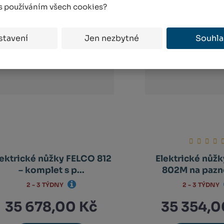
 s používáním všech cookies?
stavení
Jen nezbytné
Souhla
lektrické nůžky FELCO 812
Elektrické nůž
– komplet s p...
802M na pazne
2 - 3 TÝDNY
2 - 3 TÝDNY
35 678,00 Kč
35 354,0