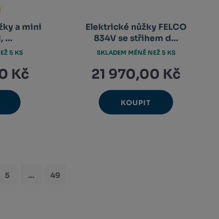
žky a mini
Elektrické nůžky FELCO
 ...
834V se střihem d...
EŽ 5 KS
SKLADEM MÉNĚ NEŽ 5 KS
0 Kč
21 970,00 Kč
KOUPIT
Ks
avýšit
Navýšit
nit
Změnit
ížit
Snížit
nožství
množství
et
počet
nožství
množství
5
...
49