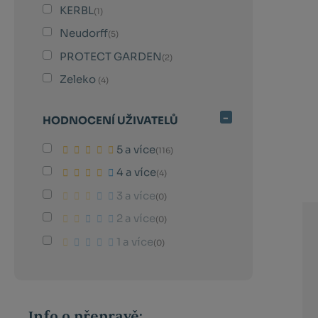
KERBL
(1)
Neudorff
(5)
PROTECT GARDEN
(2)
Zeleko
(4)
HODNOCENÍ UŽIVATELŮ
5 a více
(116)
4 a více
(4)
3 a více
(0)
2 a více
(0)
1 a více
(0)
Info o přepravě: