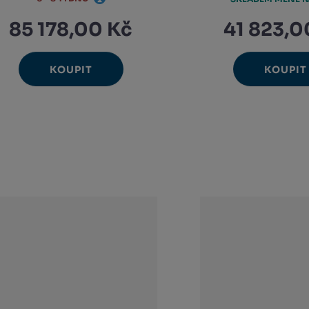
85 178,00 Kč
41 823,0
KOUPIT
KOUPIT
Ks
Ks
Navýšit
N
Změnit
Změ
Snížit
Sn
množství
m
počet
poč
množství
m