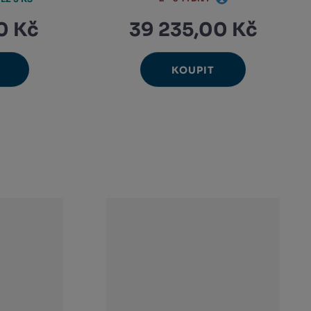
0 Kč
39 235,00 Kč
KOUPIT
Ks
avýšit
Navýšit
nit
Změnit
ížit
Snížit
nožství
množství
et
počet
nožství
množství