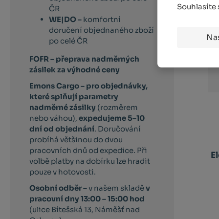
Souhlasíte
ČR
WE|DO –
komfortní
doručení objednaného zboží
Na
po celé ČR
FOFR – přeprava nadměrných
zásilek za výhodné ceny
Emons Cargo –
pro objednávky,
které splňují parametry
nadměrné zásilky
(rozměrem
nebo váhou),
expedujeme 5–10
dní od objednání
. Doručování
probíhá většinou do dvou
pracovních dnů od expedice. Při
E
volbě platby na dobírku lze hradit
pouze v hotovosti.
Osobní odběr –
v našem skladě
v
pracovní dny 13:00 – 15:00 hod
(ulice Bítešská 13, Náměšť nad