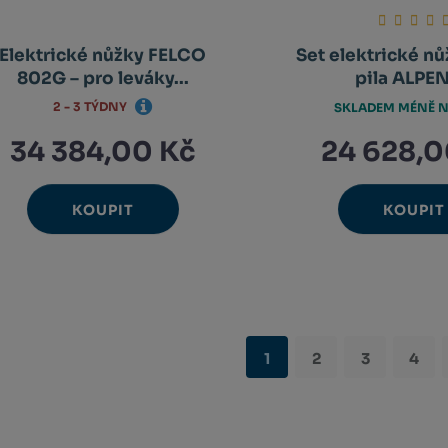
Elektrické nůžky FELCO
Set elektrické nů
802G – pro leváky...
pila ALPEN,
2 - 3 TÝDNY
SKLADEM MÉNĚ N
34 384,00 Kč
24 628,0
KOUPIT
KOUPIT
Ks
Ks
Navýšit
N
Změnit
Změ
Snížit
Sn
množství
m
počet
poč
množství
m
1
2
3
4