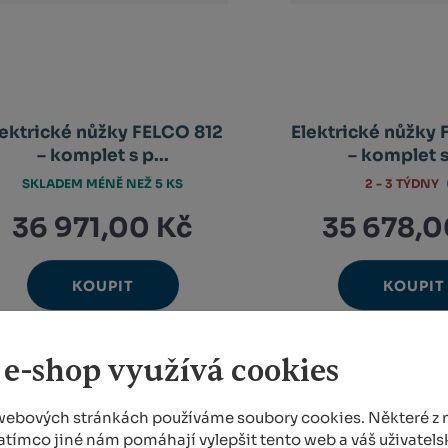
lektrické nůžky FELCO 812
Elektrické nůžky
– komplet s p...
– komplet s 
2 - 3 TÝDNY
SKLADEM MÉNĚ NEŽ 5 KS
36 971,00 Kč
35 678,0
KOUPIT
KOUPIT
Ks
Ks
Navýšit
N
Změnit
Změ
Snížit
Sn
množství
m
počet
poč
množství
m
 e-shop využívá cookies
webových stránkách používáme soubory cookies. Některé z n
atímco jiné nám pomáhají vylepšit tento web a váš uživatelsk