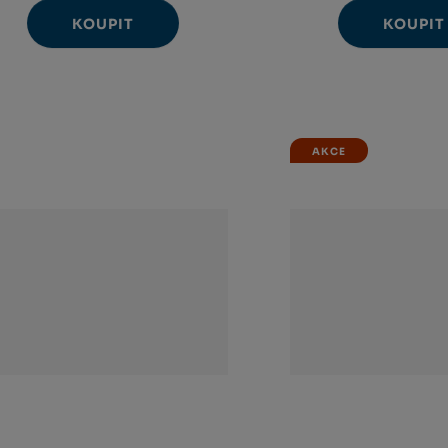
KOUPIT
KOUPIT
Ks
Ks
Navýšit
N
Změnit
Změ
Snížit
Sn
množství
m
počet
poč
množství
m
AKCE