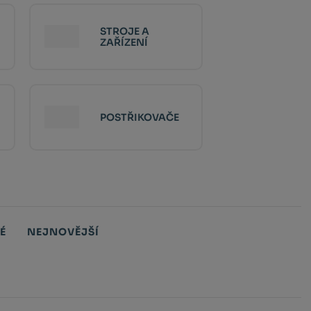
STROJE A
ZAŘÍZENÍ
POSTŘIKOVAČE
É
NEJNOVĚJŠÍ
Obrázkový
Tabul
Ř
výpis
výpis
v