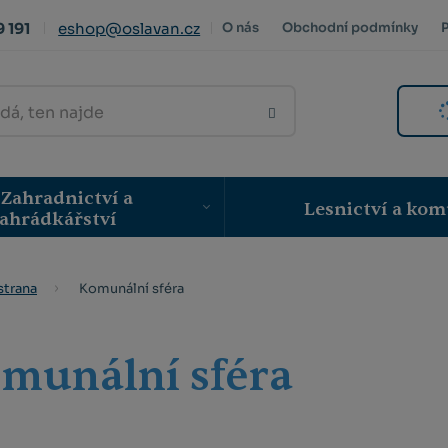
 191
eshop@oslavan.cz
O nás
Obchodní podmínky
VYHLEDAT
Zahradnictví a
Lesnictví a kom
ahrádkářství
Komunální sféra
strana
munální sféra