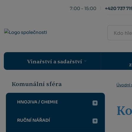
7:00 - 15:00
+420 737 719
Kdo
hledá,
ten
najde
Vinařství a sadařství
z
Komunální sféra
Úvodní 
HNOJIVA / CHEMIE
Ko
RUČNÍ NÁŘADÍ