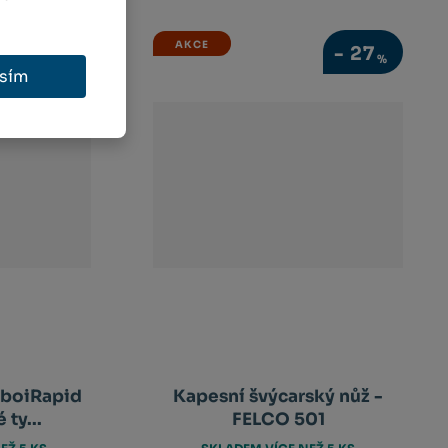
AKCE
-
27
%
sím
rboiRapid
Kapesní švýcarský nůž -
 ty...
FELCO 501