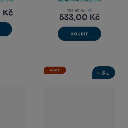
EŽ 5 KS
SKLADEM VÍCE NEŽ 5 KS
731,40 Kč
1 Kč
533,00 Kč
avýšit
nit
KOUPIT
Ks
ížit
Navýšit
Změnit
nožství
Snížit
et
nožství
množství
počet
množství
AKCE
-
3
%