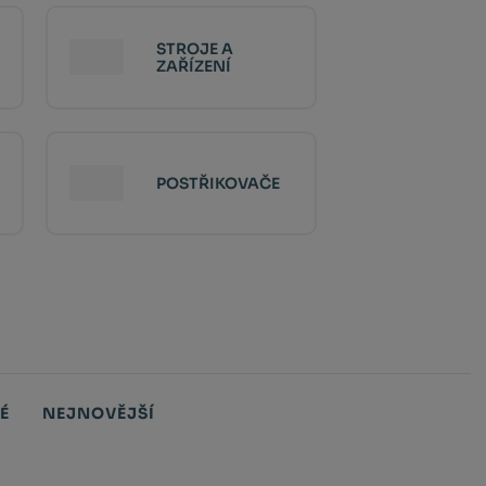
STROJE A
ZAŘÍZENÍ
POSTŘIKOVAČE
É
NEJNOVĚJŠÍ
Obrázkový
Tabul
Ř
výpis
výpis
v