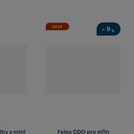
AKCE
-
9
%
žky a mini
Felco CDO pro střih