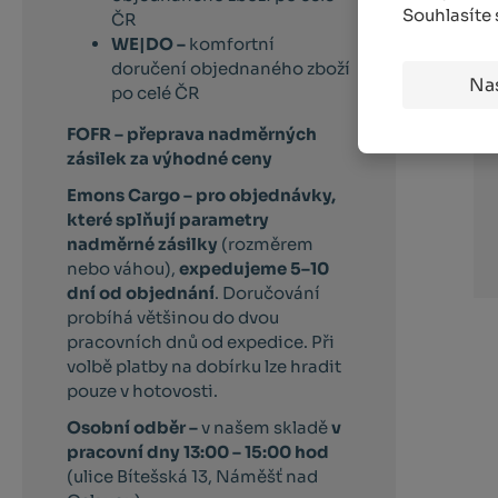
Souhlasíte
ČR
WE|DO –
komfortní
doručení objednaného zboží
Na
po celé ČR
FOFR – přeprava nadměrných
zásilek za výhodné ceny
Emons Cargo –
pro objednávky,
které splňují parametry
nadměrné zásilky
(rozměrem
nebo váhou),
expedujeme 5–10
dní od objednání
. Doručování
probíhá většinou do dvou
pracovních dnů od expedice. Při
volbě platby na dobírku lze hradit
pouze v hotovosti.
Osobní odběr –
v našem skladě
v
pracovní dny 13:00 – 15:00 hod
(ulice Bítešská 13, Náměšť nad