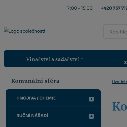
7:00 - 15:00
+420 737 719
Kdo
hledá,
ten
najde
Vinařství a sadařství
z
Komunální sféra
Úvodní 
HNOJIVA / CHEMIE
Ko
RUČNÍ NÁŘADÍ