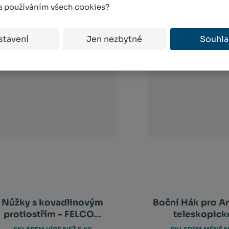
 s používáním všech cookies?
AKCE
AKCE
-
9
%
stavení
Jen nezbytné
Souhla
Nůžky s kovadlinovým
Boční Hák pro A
protiostřím - FELCO...
teleskopické