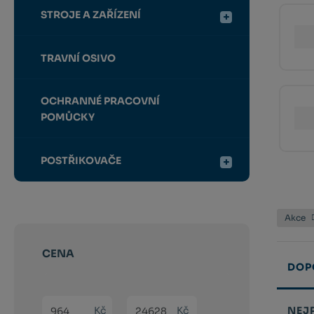
STROJE A ZAŘÍZENÍ
TRAVNÍ OSIVO
OCHRANNÉ PRACOVNÍ
POMŮCKY
POSTŘIKOVAČE
Akce
CENA
DOP
Min. hodnota
Max. hodnota
Kč
Kč
NEJ