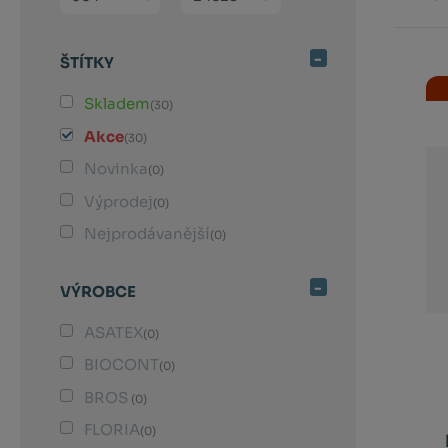
Řazení
ŠTÍTKY
produk
Skladem
(30)
Akce
(30)
Novinka
(0)
Výprodej
(0)
Nejprodávanější
(0)
VÝROBCE
ASATEX
(0)
BIOCONT
(0)
BROS
(0)
FLORIA
(0)