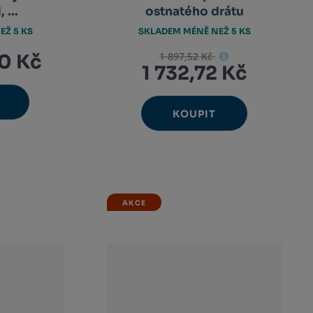
 ...
ostnatého drátu
EŽ 5 KS
SKLADEM MÉNĚ NEŽ 5 KS
1 897,52 Kč
0 Kč
1 732,72 Kč
avýšit
nit
KOUPIT
Ks
ížit
Navýšit
Změnit
nožství
Snížit
et
nožství
množství
počet
množství
AKCE