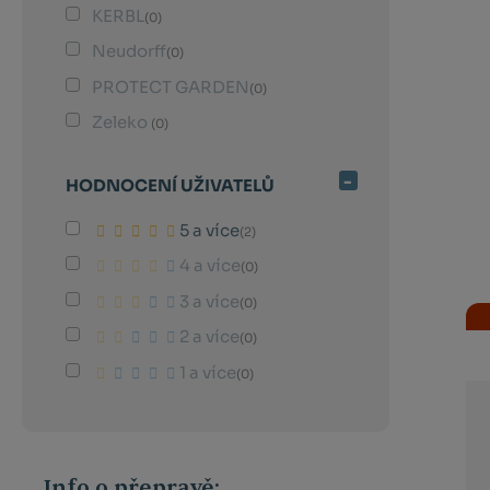
KERBL
(0)
Neudorff
(0)
PROTECT GARDEN
(0)
Zeleko
(0)
HODNOCENÍ UŽIVATELŮ
5 a více
(2)
4 a více
(0)
3 a více
(0)
2 a více
(0)
1 a více
(0)
Info o přepravě: