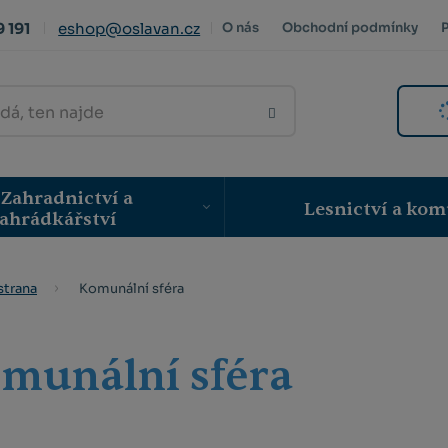
 191
eshop@oslavan.cz
O nás
Obchodní podmínky
VYHLEDAT
Zahradnictví a
Lesnictví a kom
ahrádkářství
Komunální sféra
strana
munální sféra