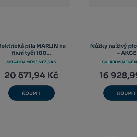
lektrická pila MARLIN na
Nůžky na živý pl
fixní tyči 100...
- AKCE
SKLADEM MÉNĚ NEŽ 5 KS
SKLADEM MÉNĚ N
20 571,94 Kč
16 928,9
KOUPIT
KOUPIT
Ks
Ks
Navýšit
N
Změnit
Změ
Snížit
Sn
množství
m
počet
poč
množství
m