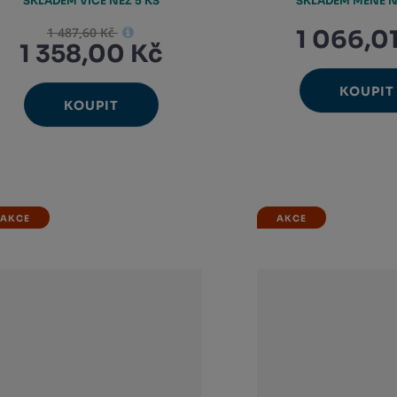
SKLADEM VÍCE NEŽ 5 KS
SKLADEM MÉNĚ N
1 487,60 Kč
1 066,0
1 358,00 Kč
KOUPIT
Ks
N
Změ
KOUPIT
Ks
Sn
Navýšit
Změnit
m
Snížit
poč
m
množství
počet
množství
AKCE
AKCE