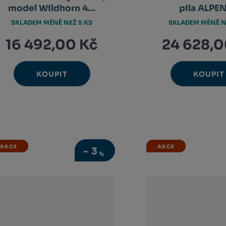
model Wildhorn 4...
pila ALPEN,
SKLADEM MÉNĚ NEŽ 5 KS
SKLADEM MÉNĚ N
16 492,00 Kč
24 628,0
KOUPIT
KOUPIT
Ks
Ks
Navýšit
N
Změnit
Změ
Snížit
Sn
množství
m
počet
poč
množství
m
AKCE
AKCE
-
3
%