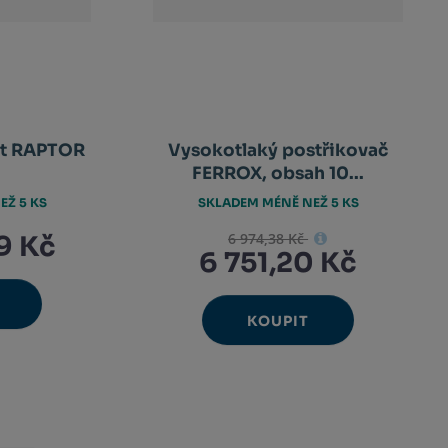
ot RAPTOR
Vysokotlaký postřikovač
FERROX, obsah 10...
EŽ 5 KS
SKLADEM MÉNĚ NEŽ 5 KS
6 974,38 Kč
9 Kč
6 751,20 Kč
avýšit
nit
KOUPIT
Ks
ížit
Navýšit
Změnit
nožství
Snížit
et
nožství
množství
počet
množství