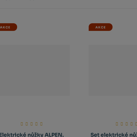
tů
AKCE
AKCE
Elektrické nůžky ALPEN,
Set elektrické nů