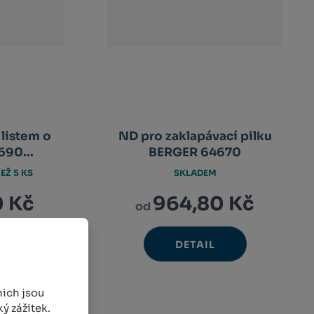
 listem o
ND pro zaklapávací pilku
690...
BERGER 64670
EŽ 5 KS
SKLADEM
0 Kč
964,80 Kč
od
DETAIL
avýšit
nit
ížit
nožství
et
nožství
ich jsou
ý zážitek.