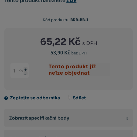
Tento produkt naleznete
ZDE
Kód produktu:
BRB-BB-1
65,22 Kč
s DPH
53,90 Kč
bez DPH
Tento produkt již
Ks
Navýšit
nelze objednat
Změnit
Snížit
množství
počet
množství
Zeptejte se odborníka
Sdílet
Zobrazit specifikační body