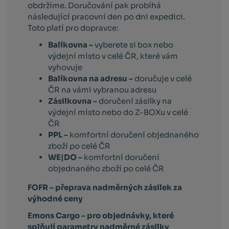
obdržíme. Doručování pak probíhá
následující pracovní den po dni expedici.
Toto platí pro dopravce:
Balíkovna –
vyberete si box nebo
výdejní místo v celé ČR, které vám
vyhovuje
Balíkovna na adresu –
doručuje v celé
ČR na vámi vybranou adresu
Zásilkovna –
doručení zásilky na
výdejní místo nebo do Z-BOXu v celé
ČR
PPL –
komfortní doručení objednaného
zboží po celé ČR
WE|DO –
komfortní doručení
objednaného zboží po celé ČR
FOFR – přeprava nadměrných zásilek za
výhodné ceny
Emons Cargo –
pro objednávky, které
splňují parametry nadměrné zásilky