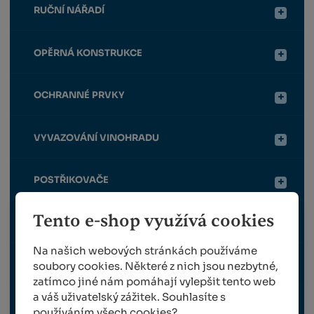
RUČNÍ NÁŘADÍ
OPĚRNÁ KONSTRUKCE
OCHRANNÉ PRVKY
VYVAZOVÁNÍ VINOHRADU
POSTŘIKOVAČE
Tento e-shop využívá cookies
HNOJIVA / CHEMIE
Na našich webových stránkách používáme
TRAVNÍ OSIVO
soubory cookies. Některé z nich jsou nezbytné,
zatímco jiné nám pomáhají vylepšit tento web
a váš uživatelský zážitek. Souhlasíte s
SAZENICE RÉVY VINNÉ
používáním všech cookies?