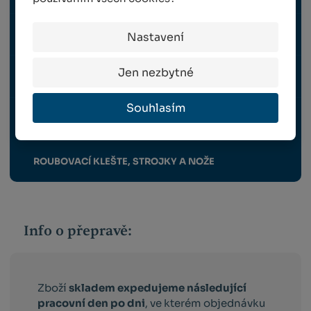
NÁHRADNÍ DÍLY FELCO
Nastavení
Jen nezbytné
NÁHRADNÍ DÍLY BERGER
Souhlasím
OCHRANNÉ PRACOVNÍ POMŮCKY
ROUBOVACÍ KLEŠTE, STROJKY A NOŽE
Info o přepravě:
Zboží
skladem expedujeme následující
pracovní den po dni
, ve kterém objednávku