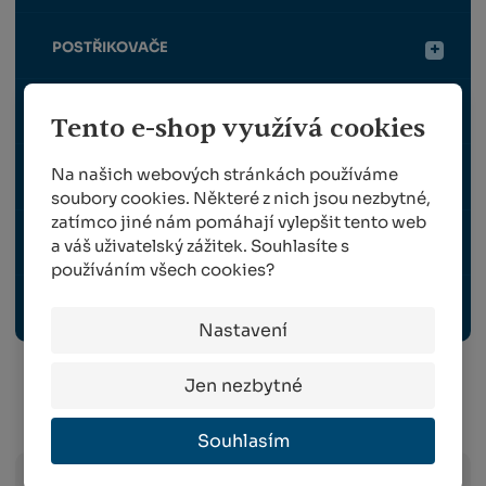
POSTŘIKOVAČE
ROUBOVÁNÍ
Tento e-shop využívá cookies
Na našich webových stránkách používáme
SKLIZEŇ
soubory cookies. Některé z nich jsou nezbytné,
zatímco jiné nám pomáhají vylepšit tento web
TRAVNÍ OSIVO
a váš uživatelský zážitek. Souhlasíte s
používáním všech cookies?
OCHRANNÉ PRACOVNÍ POMŮCKY
Nastavení
Jen nezbytné
Info o přepravě:
Souhlasím