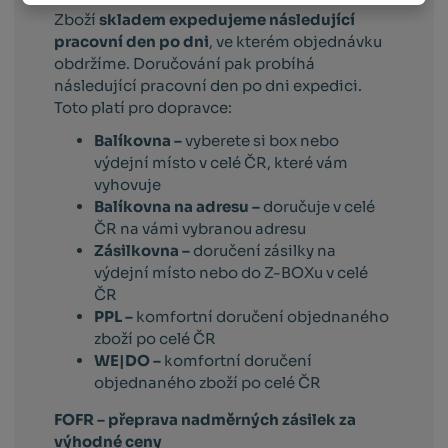
Zboží
skladem expedujeme následující
pracovní den po dni
, ve kterém objednávku
obdržíme. Doručování pak probíhá
následující pracovní den po dni expedici.
Toto platí pro dopravce:
Balíkovna –
vyberete si box nebo
výdejní místo v celé ČR, které vám
vyhovuje
Balíkovna na adresu –
doručuje v celé
ČR na vámi vybranou adresu
Zásilkovna –
doručení zásilky na
výdejní místo nebo do Z-BOXu v celé
ČR
PPL –
komfortní doručení objednaného
zboží po celé ČR
WE|DO –
komfortní doručení
objednaného zboží po celé ČR
FOFR – přeprava nadměrných zásilek za
výhodné ceny