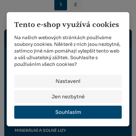
1
2
Chovatelství
Tento e-shop využívá cookies
Na našich webových stránkách používáme
DERATIZACE, PASTI, ODPUZOVAČE - PLAŠIČE
soubory cookies. Některé z nich jsou nezbytné,
zatímco jiné nám pomáhají vylepšit tento web
KRMIVA
a váš uživatelský zážitek. Souhlasíte s
používáním všech cookies?
LAPAČE HMYZU
Nastavení
LÍHNĚ PRO LÍHNUTÍ DRŮBEŽE
Jen nezbytné
Souhlasím
MANIPULACE A UVAZOVÁNÍ
MINERÁLNÍ A SOLNÉ LIZY