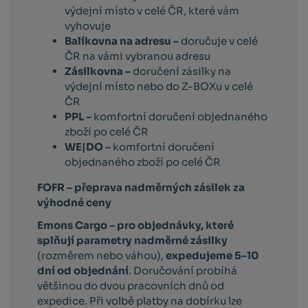
výdejní místo v celé ČR, které vám
vyhovuje
Balíkovna na adresu –
doručuje v celé
ČR na vámi vybranou adresu
Zásilkovna –
doručení zásilky na
výdejní místo nebo do Z-BOXu v celé
ČR
PPL –
komfortní doručení objednaného
zboží po celé ČR
WE|DO –
komfortní doručení
objednaného zboží po celé ČR
FOFR – přeprava nadměrných zásilek za
výhodné ceny
Emons Cargo –
pro objednávky, které
splňují parametry nadměrné zásilky
(rozměrem nebo váhou),
expedujeme 5–10
dní od objednání
. Doručování probíhá
většinou do dvou pracovních dnů od
expedice. Při volbě platby na dobírku lze