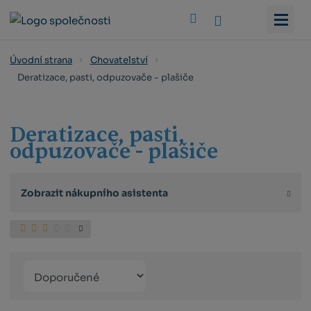
Vyhledat
Úvodní strana
Chovatelství
Deratizace, pasti, odpuzovače - plašiče
Deratizace, pasti,
odpuzovače - plašiče
Zobrazit nákupního asistenta
Řazení
Obrázkový
Tabulko
Řá
produktů
výpis
výpis
výp