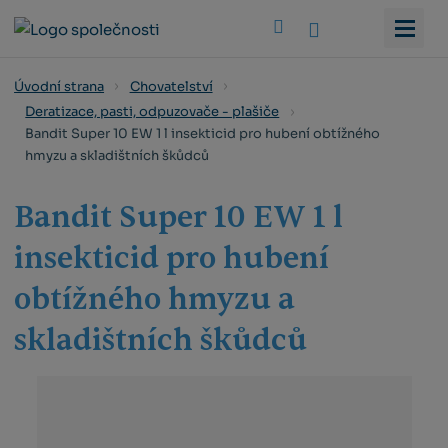
Vyhledat
Úvodní strana
Chovatelství
Deratizace, pasti, odpuzovače - plašiče
Bandit Super 10 EW 1 l insekticid pro hubení obtížného
hmyzu a skladištních škůdců
Bandit Super 10 EW 1 l
insekticid pro hubení
obtížného hmyzu a
skladištních škůdců