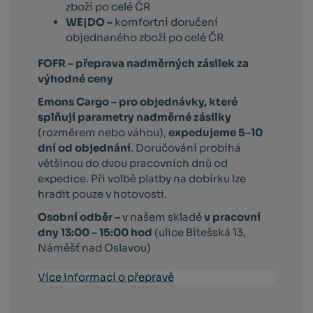
zboží po celé ČR
WE|DO –
komfortní doručení
objednaného zboží po celé ČR
FOFR – přeprava nadměrných zásilek za
výhodné ceny
Emons Cargo –
pro objednávky, které
splňují parametry nadměrné zásilky
(rozměrem nebo váhou),
expedujeme 5–10
dní od objednání
. Doručování probíhá
většinou do dvou pracovních dnů od
expedice. Při volbě platby na dobírku lze
hradit pouze v hotovosti.
Osobní odběr –
v našem skladě
v pracovní
dny 13:00 – 15:00 hod
(ulice Bítešská 13,
Náměšť nad Oslavou)
Více informací o přepravě