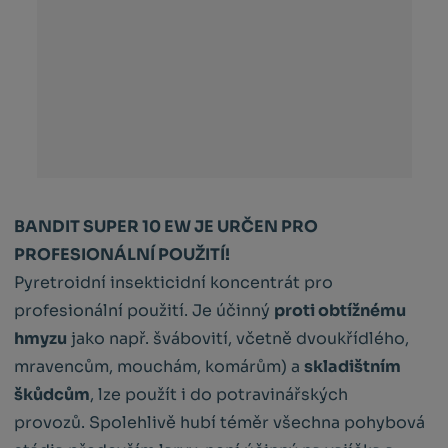
BANDIT SUPER 10 EW JE URČEN PRO
PROFESIONÁLNÍ POUŽITÍ!
Pyretroidní insekticidní koncentrát pro
profesionální použití. Je účinný
proti obtížnému
hmyzu
jako např. švábovití, včetně dvoukřídlého,
mravencům, mouchám, komárům) a
skladištním
škůdcům
, lze použít i do potravinářských
provozů. Spolehlivě hubí téměr všechna pohybová