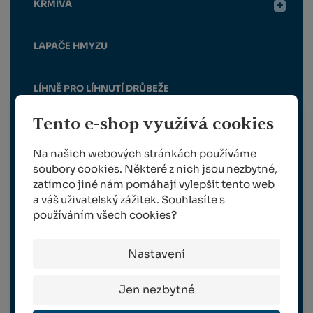
KRMIVA
LAPAČE HMYZU
LÍHNĚ PRO LÍHNUTÍ DRŮBEŽE
Tento e-shop využívá cookies
MANIPULACE A UVAZOVÁNÍ
Na našich webových stránkách používáme
soubory cookies. Některé z nich jsou nezbytné,
MINERÁLNÍ A SOLNÉ LIZY
zatímco jiné nám pomáhají vylepšit tento web
a váš uživatelský zážitek. Souhlasíte s
používáním všech cookies?
MLÝNKY NA OBILÍ
Nastavení
NAPÁJEČKY A KRMÍTKA
Jen nezbytné
OHRADNÍKY