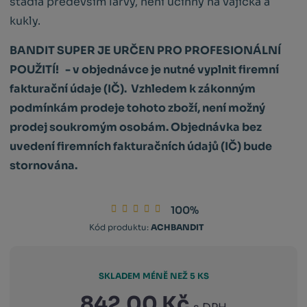
stádia především larvy, není účinný na vajíčka a
kukly.
BANDIT SUPER JE URČEN PRO PROFESIONÁLNÍ
POUŽITÍ! - v objednávce je nutné vyplnit firemní
fakturační údaje (IČ). Vzhledem k zákonným
podmínkám prodeje tohoto zboží, není možný
prodej soukromým osobám. Objednávka bez
uvedení firemních fakturačních údajů (IČ) bude
stornována.
100%
Kód produktu:
ACHBANDIT
SKLADEM MÉNĚ NEŽ 5 KS
842,00 Kč