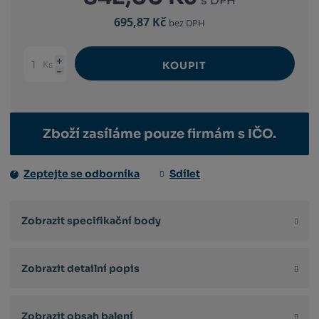
s DPH
695,87 Kč
bez DPH
Ks
KOUPIT
Navýšit
Změnit
Snížit
množství
počet
množství
Zboží zasíláme pouze firmám s IČO.
Zeptejte se odborníka
Sdílet
Zobrazit specifikační body
Zobrazit detailní popis
Zobrazit obsah balení