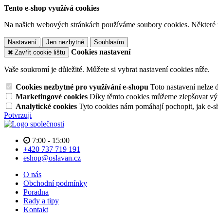
Tento e-shop využívá cookies
Na našich webových stránkách používáme soubory cookies. Některé z n
Nastavení
Jen nezbytné
Souhlasím
Cookies nastavení
Zavřít cookie lištu
Vaše soukromí je důležité. Můžete si vybrat nastavení cookies níže.
Cookies nezbytné pro využívání e-shopu
Toto nastavení nelze 
Marketingové cookies
Díky těmto cookies můžeme zlepšovat výko
Analytické cookies
Tyto cookies nám pomáhají pochopit, jak e-s
Potvrzuji
7:00 - 15:00
+420 737 719 191
eshop@oslavan.cz
O nás
Obchodní podmínky
Poradna
Rady a tipy
Kontakt