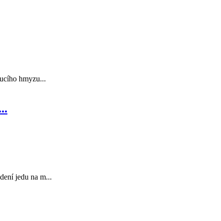
oucího hmyzu...
..
dení jedu na m...