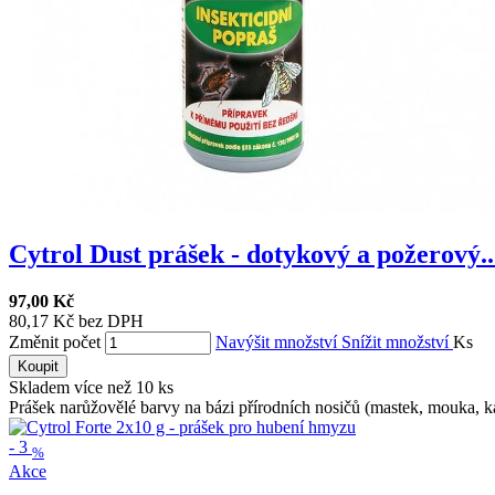
Cytrol Dust prášek - dotykový a požerový..
97,00 Kč
80,17 Kč bez DPH
Změnit počet
Navýšit množství
Snížit množství
Ks
Koupit
Skladem více než 10 ks
Prášek narůžovělé barvy na bázi přírodních nosičů (mastek, mouka, ka
-
3
%
Akce