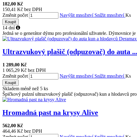
182,00 Kč
150,41 Kč bez DPH
Změnit počet
Navýšit množství
Snížit množství
Ks
Koupit
14 dní
Jedná se o generátor dýmu pro profesionální uživatele. Dýmovnice je 
Ultrazvukový plašič (odpuzovač) do auta ..
1 289,00 Kč
1 065,29 Kč bez DPH
Změnit počet
Navýšit množství
Snížit množství
Ks
Koupit
Skladem méně než 5 ks
Špičkový pulzní ultrazvukový plašič (odpuzovač) kun a hlodavců pro 
Hromadná past na krysy Alive
562,00 Kč
464,46 Kč bez DPH
Změnit počet
Navýšit množství
Snížit množství
Ks