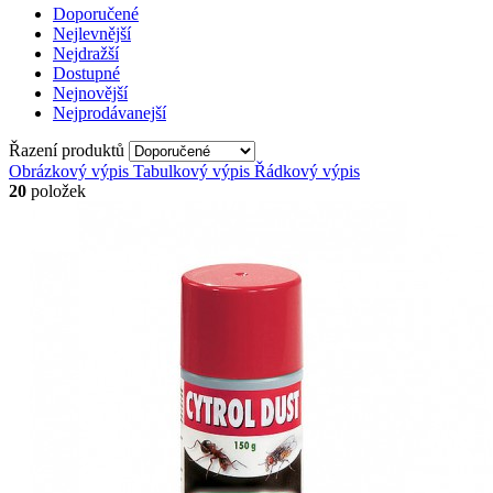
Doporučené
Nejlevnější
Nejdražší
Dostupné
Nejnovější
Nejprodávanejší
Řazení produktů
Obrázkový výpis
Tabulkový výpis
Řádkový výpis
20
položek