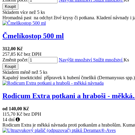
Koupit
Skladem více než 5 ks
Hromadná past na odchyt živé krysy či potkana. Kladení návnady i ja
Čmelíkostop 500 ml
312,00 Kč
257,85 Kč bez DPH
Změnit počet
Navýšit množství
Snížit množství
Ks
Koupit
Skladem méně než 5 ks
Kapalný insekticidní přípravek k hubení čmelíků (Dermanyssus spp.) 
Rodicum Extra potkani a hraboši - měkká..
od
140,00 Kč
115,70 Kč bez DPH
14 dní
Rodicum Extra je měkká návnada proti potkanům a hrabošům. Kumatetr