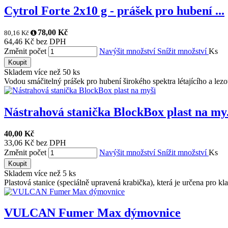
Cytrol Forte 2x10 g - prášek pro hubení ...
78,00 Kč
80,16 Kč
64,46 Kč bez DPH
Změnit počet
Navýšit množství
Snížit množství
Ks
Koupit
Skladem více než 50 ks
Vodou smáčitelný prášek pro hubení širokého spektra létajícího a lez
Nástrahová stanička BlockBox plast na my.
40,00 Kč
33,06 Kč bez DPH
Změnit počet
Navýšit množství
Snížit množství
Ks
Koupit
Skladem více než 5 ks
Plastová stanice (speciálně upravená krabička), která je určena pro kla
VULCAN Fumer Max dýmovnice