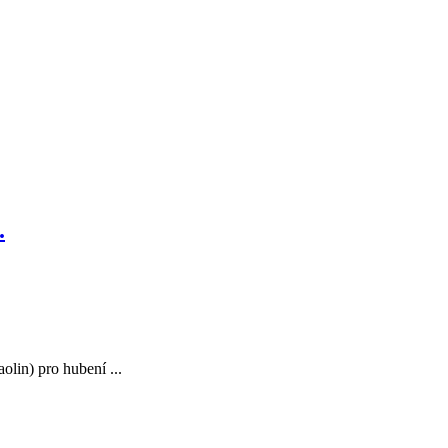
.
olin) pro hubení ...