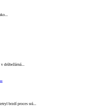
ko...
v drůbežárná...
.
yl brzdí proces srá...