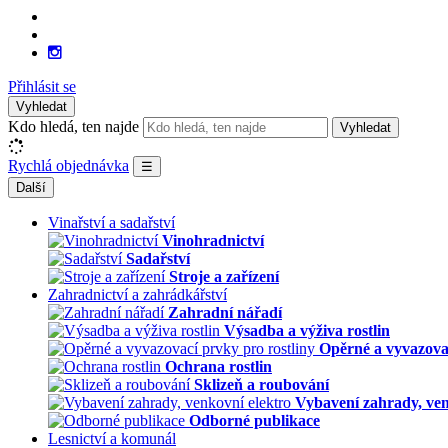
Přihlásit se
Vyhledat
Kdo hledá, ten najde
Vyhledat
Rychlá objednávka
☰
Další
Vinařství a sadařství
Vinohradnictví
Sadařství
Stroje a zařízení
Zahradnictví a zahrádkářství
Zahradní nářadí
Výsadba a výživa rostlin
Opěrné a vyvazovac
Ochrana rostlin
Sklizeň a roubování
Vybavení zahrady, ven
Odborné publikace
Lesnictví a komunál