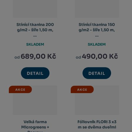
Stínící tkanina 200
Stínící tkanina 150
g/m2 - šíře 1,50 m,
g/m2 - šíře 1,50 m,
...
...
SKLADEM
SKLADEM
689,00 Kč
490,00 Kč
od
od
DETAIL
DETAIL
AKCE
AKCE
Velká farma
Fóliovník FLORI 3 x3
Microgreens +
m se dvěma dveřmi