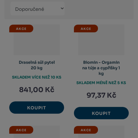
Řazení
Obrázkový
Tabulko
Řá
produktů
výpis
výpis
výp
AKCE
AKCE
Draselná sůl pytel
Biomin - Orgamin
20 kg
na túje a cypřišky 1
kg
SKLADEM VÍCE NEŽ 10 KS
SKLADEM MÉNĚ NEŽ 5 KS
841,00 Kč
97,37 Kč
KOUPIT
KOUPIT
AKCE
AKCE