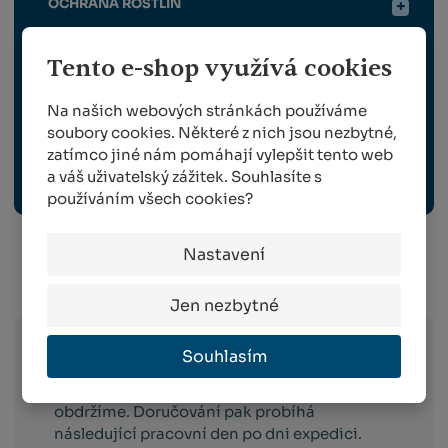
OCHRANA ROSTLIN
Tento e-shop využívá cookies
SKLIZEŇ A ROUBOVÁNÍ
Na našich webových stránkách používáme
VYBAVENÍ ZAHRADY, VENKOVNÍ ELEKTRO
soubory cookies. Některé z nich jsou nezbytné,
zatímco jiné nám pomáhají vylepšit tento web
a váš uživatelský zážitek. Souhlasíte s
ODBORNÉ PUBLIKACE
používáním všech cookies?
Nastavení
Info o přepravě:
Jen nezbytné
Souhlasím
Zboží
skladem expedujeme následující
pracovní den po dni
, ve kterém objednávku
obdržíme. Doručování pak probíhá
následující pracovní den po dni expedici.