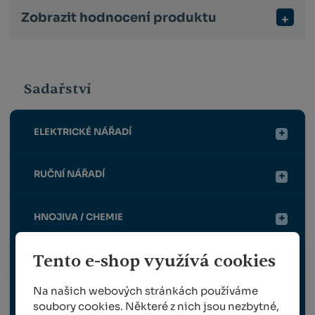
Zobrazit hodnocení produktu
Sadařství
ELEKTRICKÉ NÁŘADÍ
RUČNÍ NÁŘADÍ
HNOJIVA / CHEMIE
Tento e-shop využívá cookies
OCHRANNÉ PRVKY
Na našich webových stránkách používáme
OPĚRNÁ KONSTRUKCE
soubory cookies. Některé z nich jsou nezbytné,