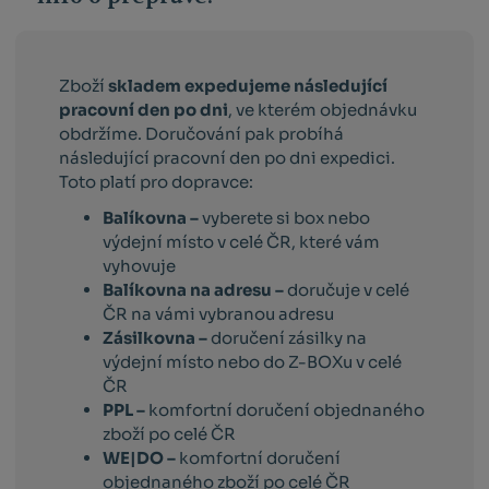
Zboží
skladem expedujeme následující
pracovní den po dni
, ve kterém objednávku
obdržíme. Doručování pak probíhá
následující pracovní den po dni expedici.
Toto platí pro dopravce:
Balíkovna –
vyberete si box nebo
výdejní místo v celé ČR, které vám
vyhovuje
Balíkovna na adresu –
doručuje v celé
ČR na vámi vybranou adresu
Zásilkovna –
doručení zásilky na
výdejní místo nebo do Z-BOXu v celé
ČR
PPL –
komfortní doručení objednaného
zboží po celé ČR
WE|DO –
komfortní doručení
objednaného zboží po celé ČR