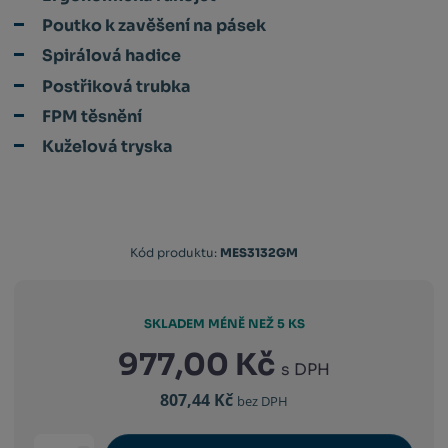
Poutko k zavěšení na pásek
Spirálová hadice
Postřiková trubka
FPM těsnění
Kuželová tryska
Kód
Kód produktu:
MES3132GM
výrobce:
4000903003395
SKLADEM MÉNĚ NEŽ 5 KS
977,00 Kč
s DPH
807,44 Kč
bez DPH