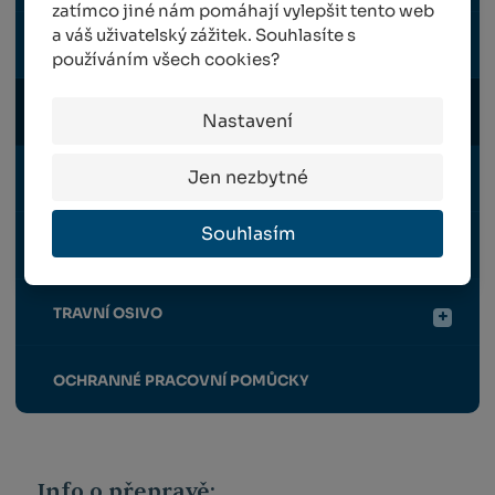
zatímco jiné nám pomáhají vylepšit tento web
a váš uživatelský zážitek. Souhlasíte s
POMŮCKY K VYVAZOVÁNÍ
používáním všech cookies?
POSTŘIKOVAČE
Nastavení
Jen nezbytné
ROUBOVÁNÍ
Souhlasím
SKLIZEŇ
TRAVNÍ OSIVO
OCHRANNÉ PRACOVNÍ POMŮCKY
Info o přepravě: