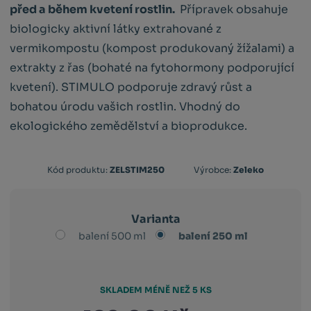
před a během kvetení rostlin.
Přípravek obsahuje
biologicky aktivní látky extrahované z
vermikompostu (kompost produkovaný žížalami) a
extrakty z řas (bohaté na fytohormony podporující
kvetení). STIMULO podporuje zdravý růst a
bohatou úrodu vašich rostlin. Vhodný do
ekologického zemědělství a bioprodukce.
Kód
Kód produktu:
ZELSTIM250
Výrobce:
Zeleko
výrobce:
8594215710271
Varianta
balení 500 ml
balení 250 ml
SKLADEM MÉNĚ NEŽ 5 KS