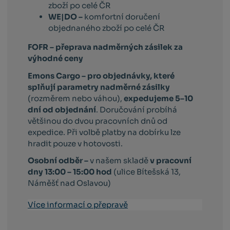
zboží po celé ČR
WE|DO –
komfortní doručení
objednaného zboží po celé ČR
FOFR – přeprava nadměrných zásilek za
výhodné ceny
Emons Cargo –
pro objednávky, které
splňují parametry nadměrné zásilky
(rozměrem nebo váhou),
expedujeme 5–10
dní od objednání
. Doručování probíhá
většinou do dvou pracovních dnů od
expedice. Při volbě platby na dobírku lze
hradit pouze v hotovosti.
Osobní odběr –
v našem skladě
v pracovní
dny 13:00 – 15:00 hod
(ulice Bítešská 13,
Náměšť nad Oslavou)
Více informací o přepravě