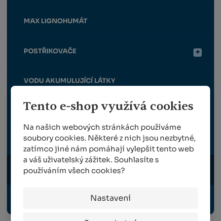
MAX LIGNOHUMÁT
POSTŘIKOVAČE
VODU AKUMULUJÍCÍ LÁTKY
Tento e-shop využívá cookies
DERATIZACE
Na našich webových stránkách používáme
soubory cookies. Některé z nich jsou nezbytné,
PŘÍRODNÍ (ORGANICKÁ) HNOJIVA A POSTŘIKY
zatímco jiné nám pomáhají vylepšit tento web
a váš uživatelský zážitek. Souhlasíte s
používáním všech cookies?
LÁTKY ZLEPŠUJÍCÍ KVALITU PŮDY
Nastavení
EKOLOGICKÉ ČIŠTĚNÍ VODY A ODPADŮ