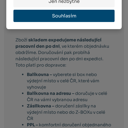
Jen nezbytné
Souhlasím
Info o přepravě:
Zboží
skladem expedujeme následující
pracovní den po dni
, ve kterém objednávku
obdržíme. Doručování pak probíhá
následující pracovní den po dni expedici.
Toto platí pro dopravce:
Balíkovna –
vyberete si box nebo
výdejní místo v celé ČR, které vám
vyhovuje
Balíkovna na adresu –
doručuje v celé
ČR na vámi vybranou adresu
Zásilkovna –
doručení zásilky na
výdejní místo nebo do Z-BOXu v celé
ČR
PPL –
komfortní doručení objednaného